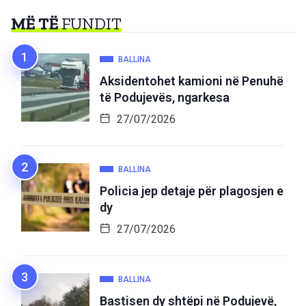
MË TË
FUNDIT
BALLINA
Aksidentohet kamioni në Penuhë
të Podujevës, ngarkesa
27/07/2026
BALLINA
Policia jep detaje për plagosjen e
dy
27/07/2026
BALLINA
Bastisen dy shtëpi në Podujevë,