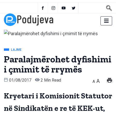
LAJME
Paralajmërohet dyfishimi
i çmimit të rrymës
01/08/2017
2 Min Read
A
A
Kryetari i Komisionit Statutor
në Sindikatën e re të KEK-ut,