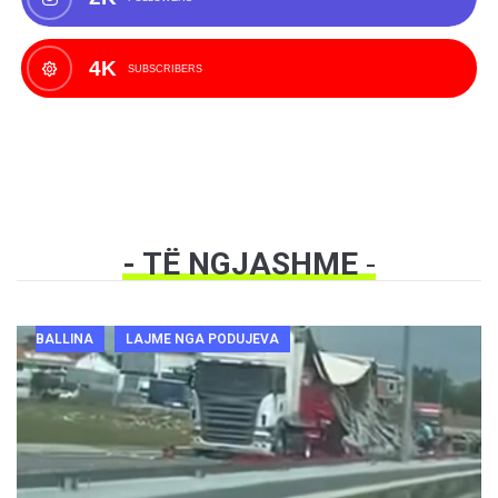
4K
SUBSCRIBERS
- TË NGJASHME
-
BALLINA
LAJME NGA PODUJEVA