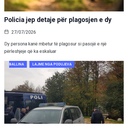
Policia jep detaje për plagosjen e dy
27/07/2026
Dy persona kanë mbetur të plagosur si pasojë e një
përleshjeje që ka eskaluar
BALLINA
LAJME NGA PODUJEVA