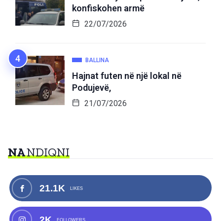
konfiskohen armë
22/07/2026
BALLINA
Hajnat futen në një lokal në
Podujevë,
21/07/2026
NA
NDIQNI
21.1K
LIKES
2K
FOLLOWERS