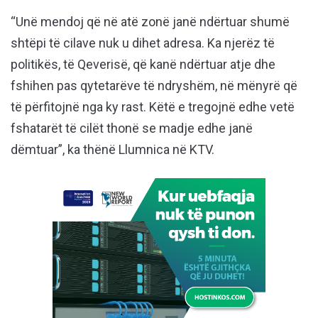
“Unë mendoj që në atë zonë janë ndërtuar shumë
shtëpi të cilave nuk u dihet adresa. Ka njerëz të
politikës, të Qeverisë, që kanë ndërtuar atje dhe
fshihen pas qytetarëve të ndryshëm, në mënyrë që
të përfitojnë nga ky rast. Këtë e tregojnë edhe vetë
fshatarët të cilët thonë se madje edhe janë
dëmtuar”, ka thënë Llumnica në KTV.