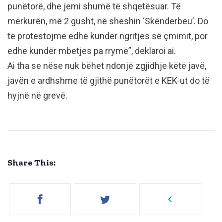
punëtorë, dhe jemi shumë të shqetësuar. Të
mërkurën, më 2 gusht, në sheshin ‘Skënderbeu’. Do
të protestojmë edhe kundër ngritjes së çmimit, por
edhe kundër mbetjes pa rrymë”, deklaroi ai.
Ai tha se nëse nuk bëhet ndonjë zgjidhje këtë javë,
javën e ardhshme të gjithë punëtorët e KEK-ut do të
hyjnë në grevë.
Share This: