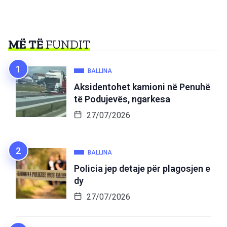
MË TË
FUNDIT
BALLINA
Aksidentohet kamioni në Penuhë
të Podujevës, ngarkesa
27/07/2026
BALLINA
Policia jep detaje për plagosjen e
dy
27/07/2026