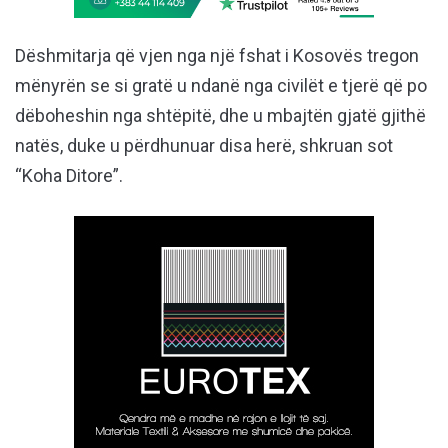
Dëshmitarja që vjen nga një fshat i Kosovës tregon
mënyrën se si gratë u ndanë nga civilët e tjerë që po
dëboheshin nga shtëpitë, dhe u mbajtën gjatë gjithë
natës, duke u përdhunuar disa herë, shkruan sot
“Koha Ditore”.