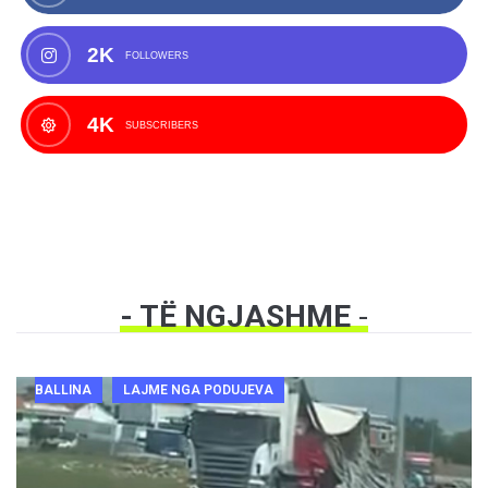
2K
FOLLOWERS
4K
SUBSCRIBERS
- TË NGJASHME
-
BALLINA
LAJME NGA PODUJEVA