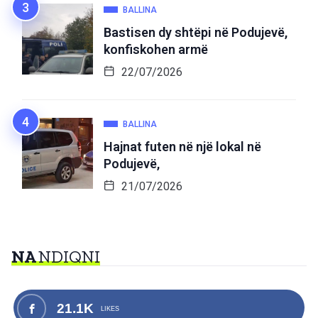
BALLINA
Bastisen dy shtëpi në Podujevë,
konfiskohen armë
22/07/2026
BALLINA
Hajnat futen në një lokal në
Podujevë,
21/07/2026
NA
NDIQNI
21.1K
LIKES