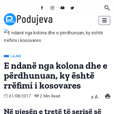
LAJME
E ndanë nga kolona dhe e
përdhunuan, ky është
rrëfimi i kosovares
01/08/2017
2 Min Read
A
A
Në pjesën e tretë të serisë së