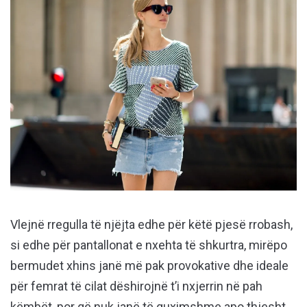
Vlejnë rregulla të njëjta edhe për këtë pjesë rrobash,
si edhe për pantallonat e nxehta të shkurtra, mirëpo
bermudet xhins janë më pak provokative dhe ideale
për femrat të cilat dëshirojnë t’i nxjerrin në pah
këmbët, por që nuk janë të guximshme apo thjesht