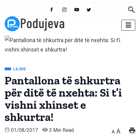
LAJME
Pantallona të shkurtra
për ditë të nxehta: Si t’i
vishni xhinset e
shkurtra!
01/08/2017
3 Min Read
A
A