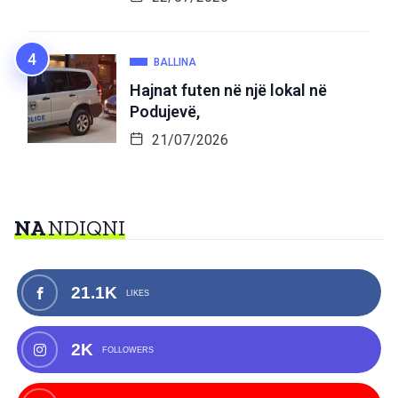
BALLINA
Hajnat futen në një lokal në
Podujevë,
21/07/2026
NA
NDIQNI
21.1K
LIKES
2K
FOLLOWERS