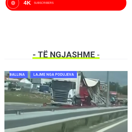
4K
SUBSCRIBERS
- TË NGJASHME
-
BALLINA
LAJME NGA PODUJEVA