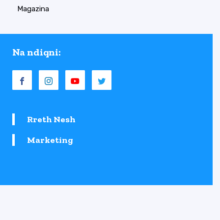
Magazina
Na ndiqni:
Rreth Nesh
Marketing