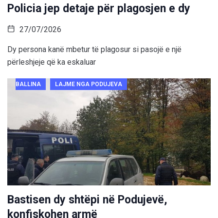
Policia jep detaje për plagosjen e dy
27/07/2026
Dy persona kanë mbetur të plagosur si pasojë e një
përleshjeje që ka eskaluar
BALLINA
LAJME NGA PODUJEVA
Bastisen dy shtëpi në Podujevë,
konfiskohen armë