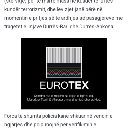
(stërvitje) për të marrë masa në kuadër të luftës
kundër terrorizmit, dhe lëvizjet janë bërë në
momentin e pritjes së të ardhjes së pasagjerëve me
tragetet e linjave Durrës-Bari dhe Durrës-Ankona.
Forca të shumta policia kanë shkuar në vendin e
ngjarjes dhe po punojnë për verifikimin e