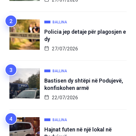
BALLINA
Policia jep detaje për plagosjen e
dy
27/07/2026
BALLINA
Bastisen dy shtëpi në Podujevë,
konfiskohen armë
22/07/2026
BALLINA
Hajnat futen në një lokal në