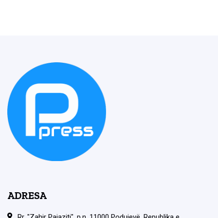
ADRESA
Rr. "Zahir Pajaziti", p.n. 11000 Podujevë, Republika e