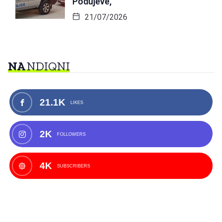
Podujevë,
21/07/2026
NA
NDIQNI
21.1K
LIKES
2K
FOLLOWERS
4K
SUBSCRIBERS