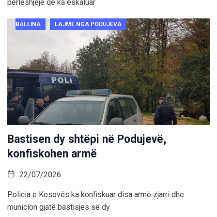
përleshjeje që ka eskaluar
BALLINA
LAJME NGA PODUJEVA
Bastisen dy shtëpi në Podujevë,
konfiskohen armë
22/07/2026
Policia e Kosovës ka konfiskuar disa armë zjarri dhe
municion gjatë bastisjes së dy