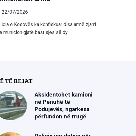
22/07/2026
licia e Kosovës ka konfiskuar disa armë zjarri
e municion gjatë bastisjes së dy
Ë TË REJAT
Aksidentohet kamioni
në Penuhë të
Podujevës, ngarkesa
përfundon në rrugë
Policia jep detaje për