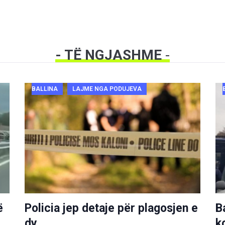
- TË NGJASHME
-
BALLINA
LAJME NGA PODUJEVA
ë
Policia jep detaje për plagosjen e
B
dy
k