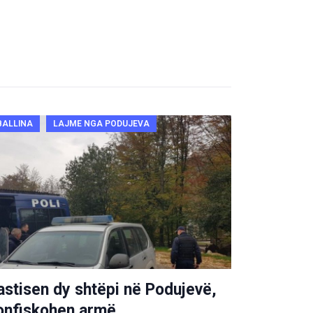
BALLINA
LAJME NGA PODUJEVA
astisen dy shtëpi në Podujevë,
onfiskohen armë