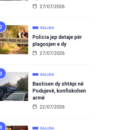
27/07/2026
BALLINA
Policia jep detaje për
plagosjen e dy
27/07/2026
BALLINA
Bastisen dy shtëpi në
Podujevë, konfiskohen
armë
22/07/2026
BALLINA