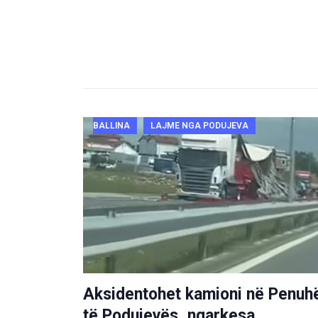
BALLINA
LAJME NGA PODUJEVA
Aksidentohet kamioni në Penuh
të Podujevës, ngarkesa