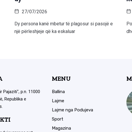
27/07/2026
Dy persona kanë mbetur të plagosur si pasojë e
Po
një përleshjeje që ka eskaluar
dh
A
MENU
M
ir Pajaziti", p.n. 11000
Ballina
ë, Republika e
Lajme
s.
Lajme nga Podujeva
KTI
Sport
Magazina