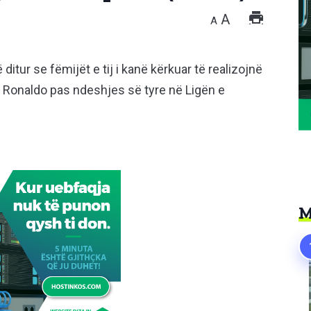
A
A
ditur se fëmijët e tij i kanë kërkuar të realizojnë
ano Ronaldo pas ndeshjes së tyre në Ligën e
M