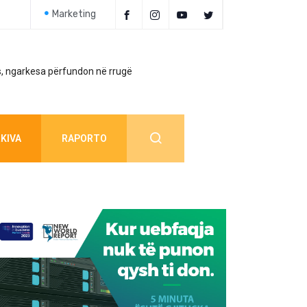
Marketing
, ngarkesa përfundon në rrugë
Policia jep detaj
KIVA
RAPORTO