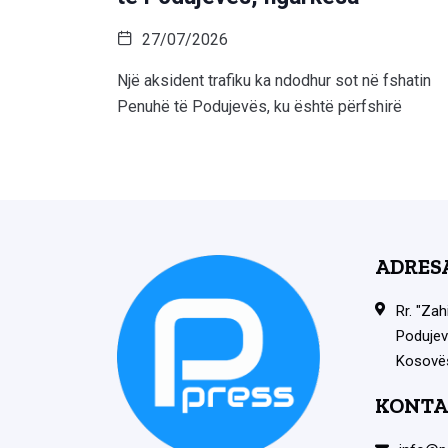
27/07/2026
Një aksident trafiku ka ndodhur sot në fshatin
Penuhë të Podujevës, ku është përfshirë
ADRES
Rr. "Zah
Podujev
Kosovë
KONTA