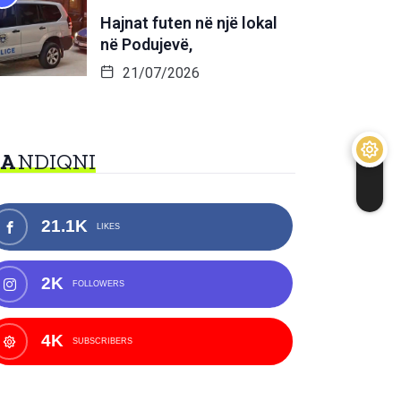
Hajnat futen në një lokal
në Podujevë,
21/07/2026
NA
NDIQNI
21.1K
LIKES
2K
FOLLOWERS
4K
SUBSCRIBERS