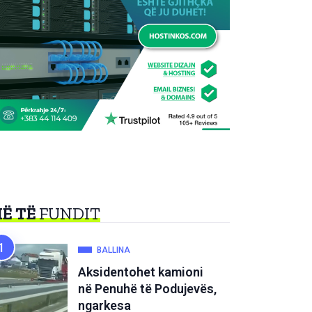
Ë TË
FUNDIT
BALLINA
Aksidentohet kamioni
në Penuhë të Podujevës,
ngarkesa