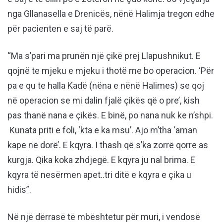
nga Gllanasella e Drenicës, nënë Halimja tregon edhe
për pacienten e saj të parë.
“Ma s’pari ma prunën një çikë prej Llapushnikut. E
qojnë te mjeku e mjeku i thotë me bo operacion. ‘Për
pa e qu te halla Kadë (nëna e nënë Halimes) se qoj
në operacion se mi dalin fjalë çikës që o pre’, kish
pas thanë nana e çikës. E binë, po nana nuk ke n’shpi.
Kunata priti e foli, ‘kta e ka msu’. Ajo m’tha ‘aman
kape në dorë’. E kqyra. I thash që s’ka zorrë qorre as
kurgja. Qika koka zhdjegë. E kqyra ju nal brima. E
kqyra të nesërmen apet..tri ditë e kqyra e çika u
hidis”.
Në një dërrasë të mbështetur për muri, i vendosë