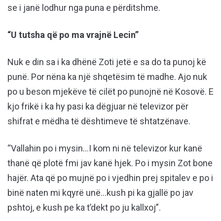
se i janë lodhur nga puna e përditshme.
“U tutsha që po ma vrajnë Lecin”
Nuk e din sa i ka dhënë Zoti jetë e sa do ta punoj kë
punë. Por nëna ka një shqetësim të madhe. Ajo nuk
po u beson mjekëve të cilët po punojnë në Kosovë. E
kjo frikë i ka hy pasi ka dëgjuar në televizor për
shifrat e mëdha të dështimeve të shtatzënave.
“Vallahin po i mysin…I kom ni në televizor kur kanë
thanë që plotë fmi jav kanë hjek. Po i mysin Zot bone
hajër. Ata që po mujnë po i vjedhin prej spitalev e po i
binë naten mi kqyrë unë…kush pi ka gjallë po jav
pshtoj, e kush pe ka t’dekt po ju kallxoj”.