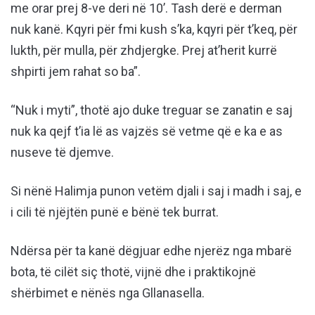
me orar prej 8-ve deri në 10’. Tash derë e derman
nuk kanë. Kqyri për fmi kush s’ka, kqyri për t’keq, për
lukth, për mulla, për zhdjergke. Prej at’herit kurrë
shpirti jem rahat so ba”.
“Nuk i myti”, thotë ajo duke treguar se zanatin e saj
nuk ka qejf t’ia lë as vajzës së vetme që e ka e as
nuseve të djemve.
Si nënë Halimja punon vetëm djali i saj i madh i saj, e
i cili të njëjtën punë e bënë tek burrat.
Ndërsa për ta kanë dëgjuar edhe njerëz nga mbarë
bota, të cilët siç thotë, vijnë dhe i praktikojnë
shërbimet e nënës nga Gllanasella.