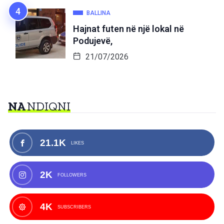
BALLINA
Hajnat futen në një lokal në
Podujevë,
21/07/2026
NA
NDIQNI
21.1K
LIKES
2K
FOLLOWERS
4K
SUBSCRIBERS