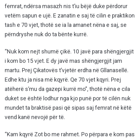
femrat, ndërsa masazh nis t’iu bëjë duke përdorur
vetëm sapun e ujë. E zanatin e saj të cilin e praktikon
tash e 70 vjet, thotë se ia la amanet nëna e saj, se
përndryshe nuk do ta bënte kurrë.
“Nuk kom nejt shumë çikë. 10 javë para shëngjergjit
i kom bo 15 vjet. E dy javë mas shëngjergjit jam
martu. Prej Çikatovës t’vjetër erdha në Gllanasellë.
Edhe ktu ja nisa më kqyrë. Qe 70 vjet kqyri. Prej
atëherë s’mu da gazepi kurrë mo”, thotë nëna e cila
duket se është lodhur nga kjo punë por të cilën nuk
mundet ta braktisë pasi që sipas saj femrat në këtë
vend kanë nevojë për të.
“Kam kqyrë Zot bo me rahmet. Po përpara e kom pas