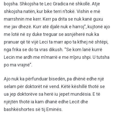
bojsha. Shkojsha te Lec Gradica në shkollë. Atje
shkojsha natën, kur bike terri n’tokë. Vishin e më
marrshnin me kerr. Kerr pa drita se nuk kanë guxu
me jav dhezë. Kurr atë djalë nuk e harroj”, kujtonë ajo
me lotë në sy duke treguar se asnjëherë nuk ka
pranuar që të vijë Leci ta marr apo ta kthej në shtëpi,
nga frika se do ta vras dikush. “Se kom lanë kurrë
Lecin me ardh me m’marrë e me m’pru shpi. U tutsha
po ma vrajnë”.
Ajo nuk ka përfunduar bisedën, pa dhënë edhe një
selam për doktorët në vend. Këtë këshillë thotë se
ua jep doktorëve sa herë iu jepet mundësia. E të
njëjtën thotë ia kam dhanë edhe Lecit dhe
bashkëshortes së tij Eminës.