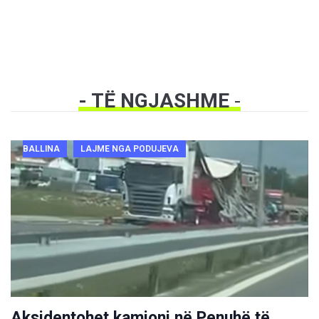
- TË NGJASHME
-
BALLINA
LAJME NGA PODUJEVA
Aksidentohet kamioni në Penuhë të