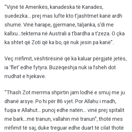
“Vijnë të Amerikës, kanadeska të Kanades,
suedezka… prej mas lufte kto t’jashtmet kanë ardh
shumë. Vinë harape, gjermane, taljanka, s’di me
kallxu…tekterna në Australi a t’bardha a t’zeza. O çka
ka shtet që Zoti që ka bo, që nuk jesin pa kanë”.
Veç rrëfimit, vështirësinë që ka kaluar përgjatë jetës,
ia ‘flet’ edhe fytyra. Buzëqeshja nuk ia fsheh dot
rrudhat e hjekave.
“Thash Zot merrma shpirtin jam lodhë e smuj me ju
dhanë arsye. Po hi për 86 vjet. Por Allahu i madh,
fuqia e Allahut… punoj edhe natën… vinë prej spitalit
me bark…më tranun, vallahin më tranun”, thotë mes
rrëfimit të saj, duke treguar edhe duart të cilat thotë