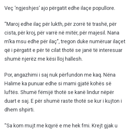
Veç ‘ngjeshjes’ ajo përgatit edhe ilaçe popullore.
“Maroj edhe ilaç për lukth, për zorrë të trashë, për
cista, për kroj, për varrë në mitër, për majesil. Nana
m’ka msu edhe për ilaç”, tregon duke numëruar ilaçet
që i përgatit e për të cilat thotë se janë të interesuar
shumë njerëz me kësi lloj hallesh.
Por, angazhimi i saj nuk përfundon me kaq. Nëna
Halime ka punuar edhe si mami gjatë kohës së
luftës. Shumë fëmijë thotë se kanë lindur nëpër
duart e saj. E për shumë raste thotë se kur i kujton i
dhem shpirti.
“Sa kom mujt me kqyrë e me hek fmi. Krejt gjak u