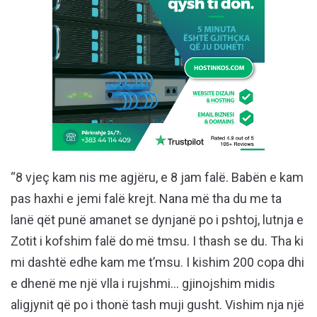
“8 vjeç kam nis me agjëru, e 8 jam falë. Babën e kam
pas haxhi e jemi falë krejt. Nana më tha du me ta
lanë qët punë amanet se dynjanë po i pshtoj, lutnja e
Zotit i kofshim falë do më tmsu. I thash se du. Tha ki
mi dashtë edhe kam me t’msu. I kishim 200 copa dhi
e dhenë me një vlla i rujshmi… gjinojshim midis
aligjynit që po i thonë tash muji gusht. Vishim nja një