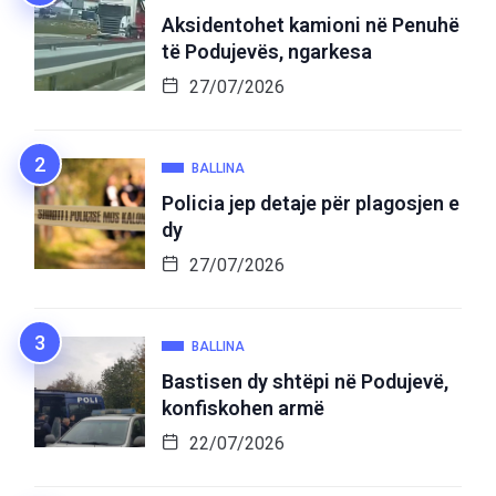
Aksidentohet kamioni në Penuhë
të Podujevës, ngarkesa
27/07/2026
BALLINA
Policia jep detaje për plagosjen e
dy
27/07/2026
BALLINA
Bastisen dy shtëpi në Podujevë,
konfiskohen armë
22/07/2026