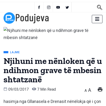
LAJME
Njihuni me nënloken që u
ndihmon grave të mbesin
shtatzanë
09/03/2017
7 Min Read
A
A
hasimja nga Gllanasela e Drenasit nënëlokja që i çon