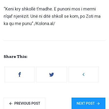
“Keni kry shkollë t’madhe. E punoni mos i merrni
n’qaf njerëzit. Unë ni ditë shkoll se kom, po Zoti ma
ka qu me punu”./Kolona.al/
Share This:
PREVIOUS POST
NEXT POST