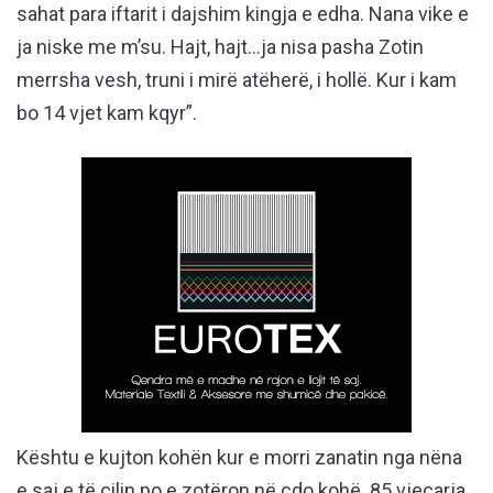
sahat para iftarit i dajshim kingja e edha. Nana vike e
ja niske me m’su. Hajt, hajt…ja nisa pasha Zotin
merrsha vesh, truni i mirë atëherë, i hollë. Kur i kam
bo 14 vjet kam kqyr”.
Kështu e kujton kohën kur e morri zanatin nga nëna
e saj e të cilin po e zotëron në çdo kohë. 85 vjeçarja