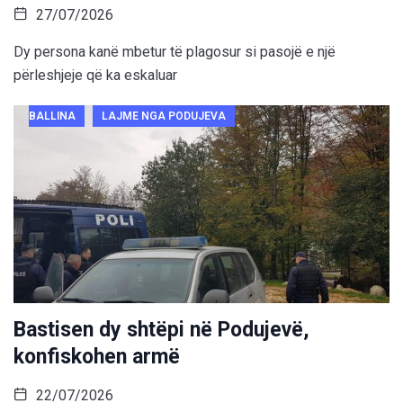
27/07/2026
Dy persona kanë mbetur të plagosur si pasojë e një
përleshjeje që ka eskaluar
BALLINA
LAJME NGA PODUJEVA
Bastisen dy shtëpi në Podujevë,
konfiskohen armë
22/07/2026