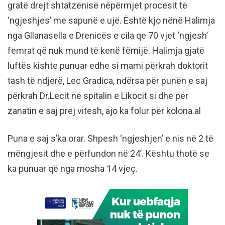
gratë drejt shtatzënisë nëpërmjet procesit të
‘ngjeshjes’ me sapunë e ujë. Është kjo nënë Halimja
nga Gllanasella e Drenicës e cila qe 70 vjet ‘ngjesh’
femrat që nuk mund të kenë fëmijë. Halimja gjatë
luftës kishte punuar edhe si mami përkrah doktorit
tash të ndjerë, Lec Gradica, ndërsa për punën e saj
përkrah Dr.Lecit në spitalin e Likocit si dhe për
zanatin e saj prej vitesh, ajo ka folur për kolona.al
Puna e saj s’ka orar. Shpesh ‘ngjeshjen’ e nis në 2 të
mëngjesit dhe e përfundon në 24’. Kështu thotë se
ka punuar që nga mosha 14 vjeç.