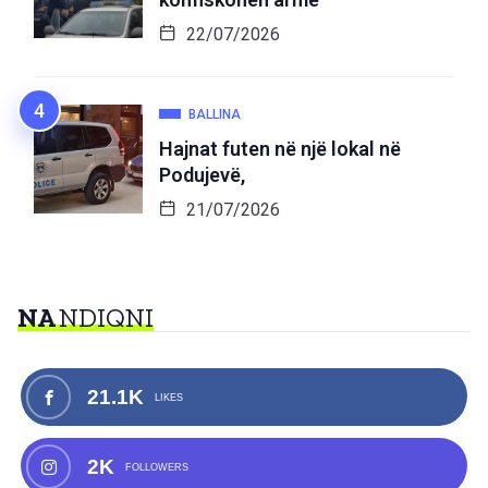
22/07/2026
BALLINA
Hajnat futen në një lokal në
Podujevë,
21/07/2026
NA
NDIQNI
21.1K
LIKES
2K
FOLLOWERS