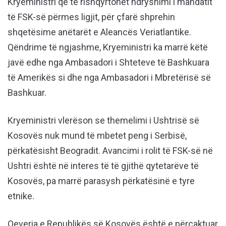
Kryeministri që të rishqyrtohet ndryshimi i mandatit
të FSK-së përmes ligjit, për çfarë shprehin
shqetësime anëtarët e Aleancës Veriatlantike.
Qëndrime të ngjashme, Kryeministri ka marrë këtë
javë edhe nga Ambasadori i Shteteve të Bashkuara
të Amerikës si dhe nga Ambasadori i Mbretërisë së
Bashkuar.
Kryeministri vlerëson se themelimi i Ushtrisë së
Kosovës nuk mund të mbetet peng i Serbisë,
përkatësisht Beogradit. Avancimi i rolit të FSK-së në
Ushtri është në interes të të gjithë qytetarëve të
Kosovës, pa marrë parasysh përkatësinë e tyre
etnike.
Qeveria e Republikës së Kosovës është e përcaktuar