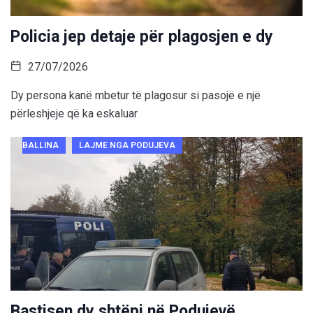
Policia jep detaje për plagosjen e dy
27/07/2026
Dy persona kanë mbetur të plagosur si pasojë e një
përleshjeje që ka eskaluar
BALLINA
LAJME NGA PODUJEVA
Bastisen dy shtëpi në Podujevë,