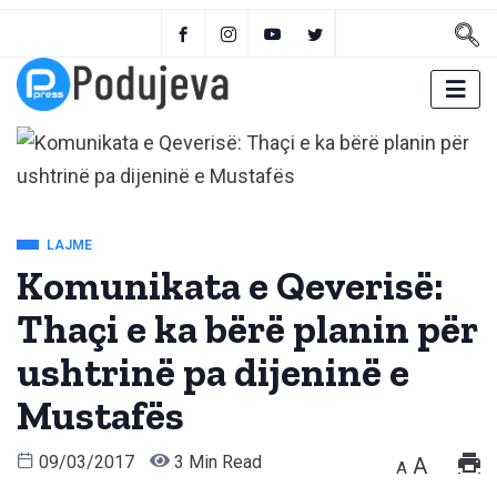
LAJME
Komunikata e Qeverisë:
Thaçi e ka bërë planin për
ushtrinë pa dijeninë e
Mustafës
09/03/2017
3 Min Read
A
A