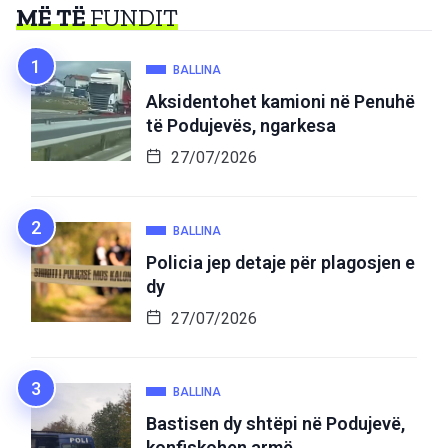
MË TË
FUNDIT
BALLINA
Aksidentohet kamioni në Penuhë
të Podujevës, ngarkesa
27/07/2026
BALLINA
Policia jep detaje për plagosjen e
dy
27/07/2026
BALLINA
Bastisen dy shtëpi në Podujevë,
konfiskohen armë