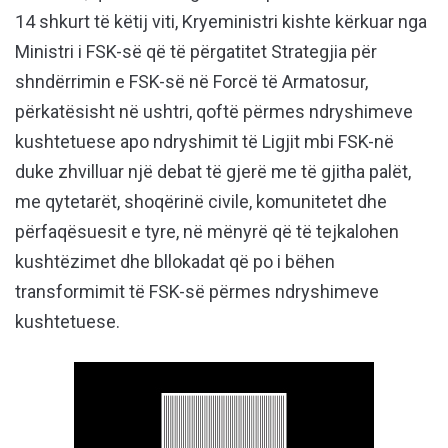
14 shkurt të këtij viti, Kryeministri kishte kërkuar nga
Ministri i FSK-së që të përgatitet Strategjia për
shndërrimin e FSK-së në Forcë të Armatosur,
përkatësisht në ushtri, qoftë përmes ndryshimeve
kushtetuese apo ndryshimit të Ligjit mbi FSK-në
duke zhvilluar një debat të gjerë me të gjitha palët,
me qytetarët, shoqërinë civile, komunitetet dhe
përfaqësuesit e tyre, në mënyrë që të tejkalohen
kushtëzimet dhe bllokadat që po i bëhen
transformimit të FSK-së përmes ndryshimeve
kushtetuese.