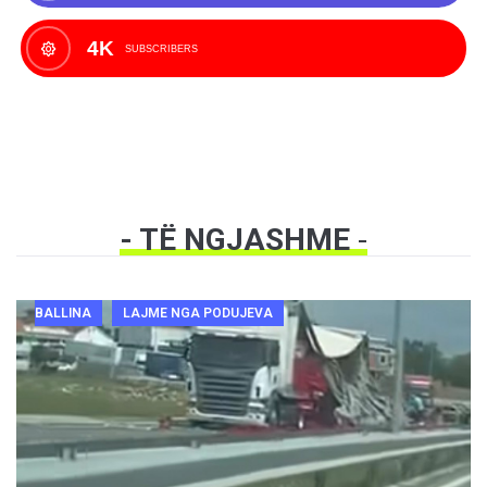
4K
SUBSCRIBERS
- TË NGJASHME
-
BALLINA
LAJME NGA PODUJEVA