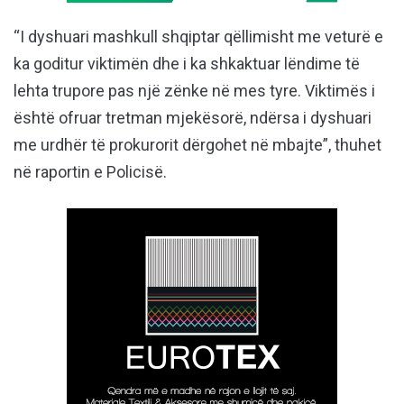
“I dyshuari mashkull shqiptar qëllimisht me veturë e
ka goditur viktimën dhe i ka shkaktuar lëndime të
lehta trupore pas një zënke në mes tyre. Viktimës i
është ofruar tretman mjekësorë, ndërsa i dyshuari
me urdhër të prokurorit dërgohet në mbajte”, thuhet
në raportin e Policisë.