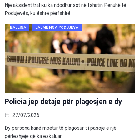
Një aksident trafiku ka ndodhur sot në fshatin Penuhë të
Podujevës, ku është përfshirë
BALLINA
LAJME NGA PODUJEVA
Policia jep detaje për plagosjen e dy
27/07/2026
Dy persona kanë mbetur të plagosur si pasojë e një
përleshjeje që ka eskaluar