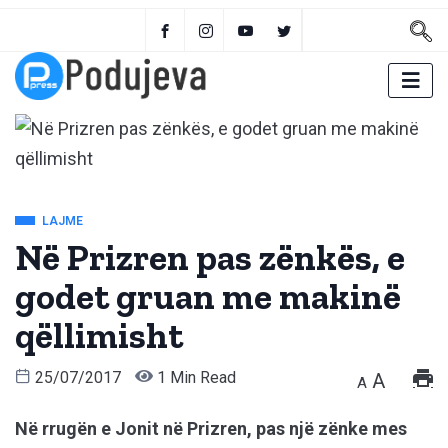
LAJME
Në Prizren pas zënkës, e
godet gruan me makinë
qëllimisht
25/07/2017
1 Min Read
A
A
Në rrugën e Jonit në Prizren, pas një zënke mes