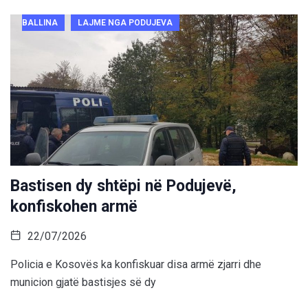
BALLINA
LAJME NGA PODUJEVA
Bastisen dy shtëpi në Podujevë,
konfiskohen armë
22/07/2026
Policia e Kosovës ka konfiskuar disa armë zjarri dhe
municion gjatë bastisjes së dy