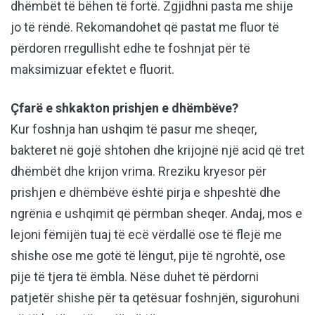
dhëmbët të bëhen të fortë. Zgjidhni pasta me shije
jo të rëndë. Rekomandohet që pastat me fluor të
përdoren rregullisht edhe te foshnjat për të
maksimizuar efektet e fluorit.
Çfarë e shkakton prishjen e dhëmbëve?
Kur foshnja han ushqim të pasur me sheqer,
bakteret në gojë shtohen dhe krijojnë një acid që tret
dhëmbët dhe krijon vrima. Rreziku kryesor për
prishjen e dhëmbëve është pirja e shpeshtë dhe
ngrënia e ushqimit që përmban sheqer. Andaj, mos e
lejoni fëmijën tuaj të ecë vërdallë ose të flejë me
shishe ose me gotë të lëngut, pije të ngrohtë, ose
pije të tjera të ëmbla. Nëse duhet të përdorni
patjetër shishe për ta qetësuar foshnjën, sigurohuni