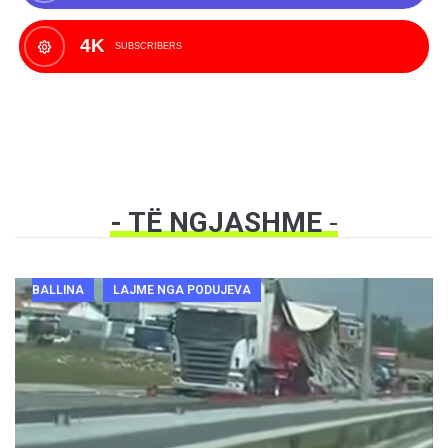
4K
SUBSCRIBERS
- TË NGJASHME
-
BALLINA
LAJME NGA PODUJEVA