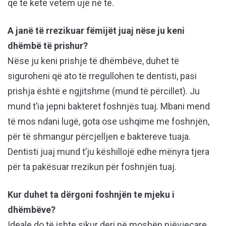
që të ketë vetëm ujë në të.
A janë të rrezikuar fëmijët juaj nëse ju keni
dhëmbë të prishur?
Nëse ju keni prishje të dhëmbëve, duhet të
siguroheni që ato të rregullohen te dentisti, pasi
prishja është e ngjitshme (mund të përcillet). Ju
mund t’ia jepni bakteret foshnjës tuaj. Mbani mend
të mos ndani lugë, gota ose ushqime me foshnjën,
për të shmangur përcjelljen e baktereve tuaja.
Dentisti juaj mund t’ju këshillojë edhe mënyra tjera
për ta pakësuar rrezikun për foshnjën tuaj.
Kur duhet ta dërgoni foshnjën te mjeku i
dhëmbëve?
Ideale do të ishte sikur deri në moshën njëvjeçare