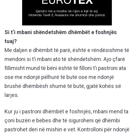
Si t’i mbani shëndetshëm dhëmbët e foshnjës
tuaj?
Me daljen e dhëmbit të parë, është e rëndësishme të
mendoni si t’i mbani ato të shëndetshëm. Ajo çfarë
fillimisht mund të bëni është të filloni t’i pastroni ata
ose me ndonjë pëlhurë të butë ose me ndonjë
brushë dhëmbësh shumë të butë, gjatë kohës së
larjes.
Kur ju i pastroni dhëmbët e foshnjës, mbani mend ta
çoni buzën e bebes dhe të siguroheni që dhëmbi
pastrohet deri në mishin e vet. Kontrolloni për ndonjë