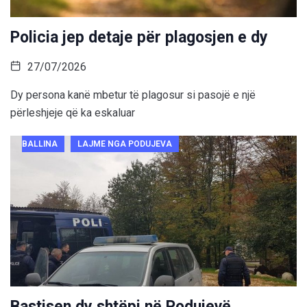
Policia jep detaje për plagosjen e dy
27/07/2026
Dy persona kanë mbetur të plagosur si pasojë e një
përleshjeje që ka eskaluar
BALLINA
LAJME NGA PODUJEVA
Bastisen dy shtëpi në Podujevë,