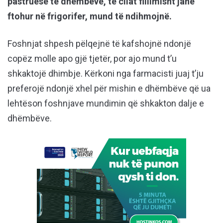
pastruese të dhëmbëve, të cilat fillimisht janë
ftohur në frigorifer, mund të ndihmojnë.
Foshnjat shpesh pëlqejnë të kafshojnë ndonjë
copëz molle apo gjë tjetër, por ajo mund t’u
shkaktojë dhimbje. Kërkoni nga farmacisti juaj t’ju
preferojë ndonjë xhel për mishin e dhëmbëve që ua
lehtëson foshnjave mundimin që shkakton dalje e
dhëmbëve.