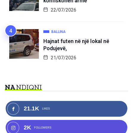
konfiskohen armë
22/07/2026
BALLINA
Hajnat futen në një lokal në
Podujevë,
21/07/2026
NA
NDIQNI
21.1K
LIKES
2K
FOLLOWERS