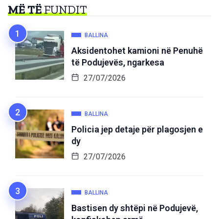
MË TË
FUNDIT
BALLINA
Aksidentohet kamioni në Penuhë
të Podujevës, ngarkesa
27/07/2026
BALLINA
Policia jep detaje për plagosjen e
dy
27/07/2026
BALLINA
Bastisen dy shtëpi në Podujevë,