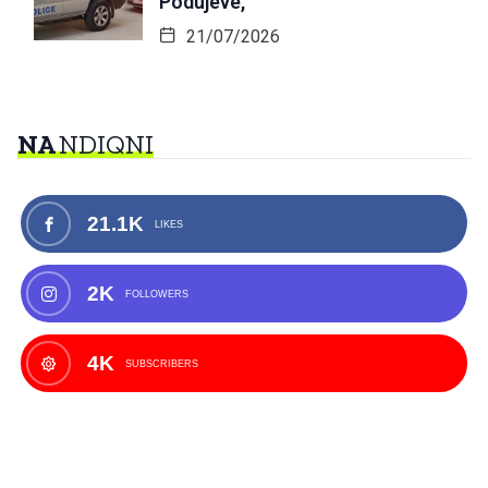
Podujevë,
21/07/2026
NA
NDIQNI
21.1K
LIKES
2K
FOLLOWERS
4K
SUBSCRIBERS