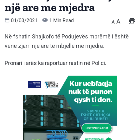
një are me mjedra
01/03/2021
1 Min Read
A
A
Në fshatin Shajkofc të Podujevës mbrëmë i është
vënë zjarri një are të mbjellë me mjedra.
Pronari i arës ka raportuar rastin në Polici.