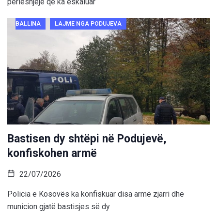
përleshjeje që ka eskaluar
BALLINA
LAJME NGA PODUJEVA
Bastisen dy shtëpi në Podujevë,
konfiskohen armë
22/07/2026
Policia e Kosovës ka konfiskuar disa armë zjarri dhe
municion gjatë bastisjes së dy