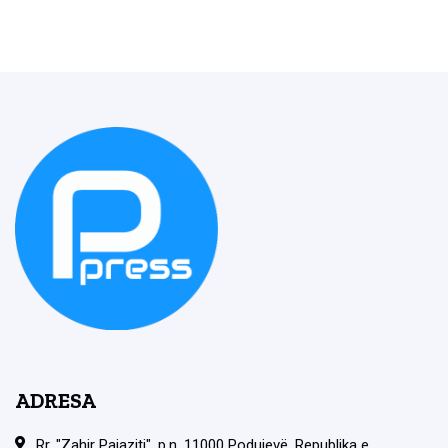
ADRESA
Rr. "Zahir Pajaziti", p.n. 11000 Podujevë, Republika e