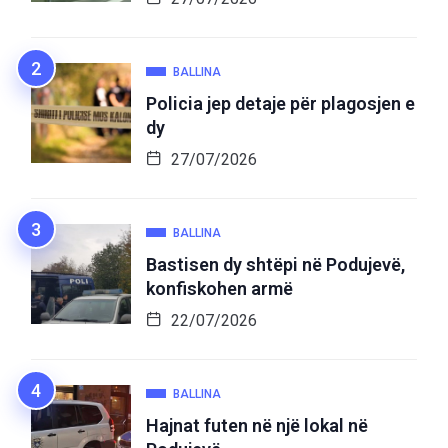
BALLINA
Policia jep detaje për plagosjen e
dy
27/07/2026
BALLINA
Bastisen dy shtëpi në Podujevë,
konfiskohen armë
22/07/2026
BALLINA
Hajnat futen në një lokal në