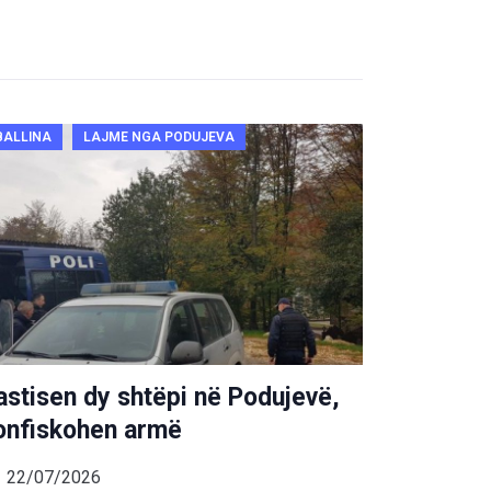
BALLINA
LAJME NGA PODUJEVA
astisen dy shtëpi në Podujevë,
onfiskohen armë
22/07/2026