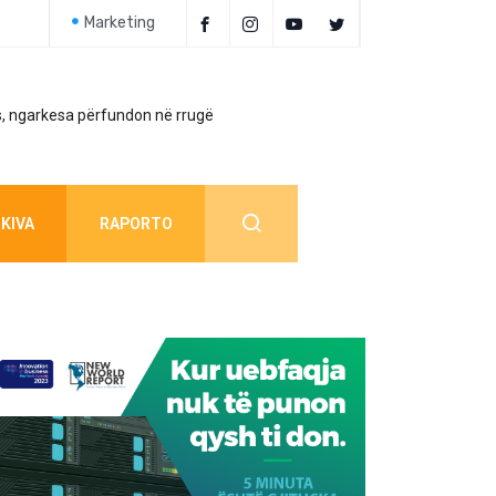
Marketing
, ngarkesa përfundon në rrugë
Policia jep detaj
KIVA
RAPORTO