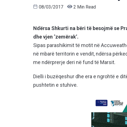
08/03/2017
2 Min Read
Ndërsa Shkurti na bëri të besojmë se Pr
dhe vjen ‘zemërak’.
Sipas parashikimit të motit në Accuweathe
në mbarë territorin e vendit, ndërsa përk
me ndërprerje deri në fund të Marsit.
Dielli i buzëqeshur dhe era e ngrohtë e d
pushtetin e stuhive.