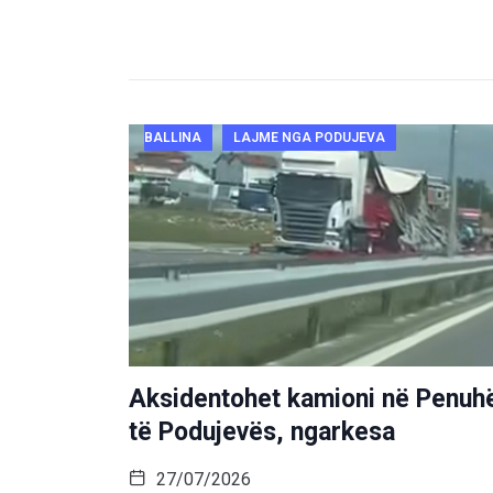
BALLINA
LAJME NGA PODUJEVA
Aksidentohet kamioni në Penuh
të Podujevës, ngarkesa
27/07/2026