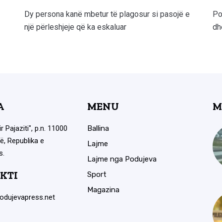
Dy persona kanë mbetur të plagosur si pasojë e
Po
një përleshjeje që ka eskaluar
dh
A
MENU
M
ir Pajaziti", p.n. 11000
Ballina
ë, Republika e
Lajme
s.
Lajme nga Podujeva
KTI
Sport
Magazina
odujevapress.net