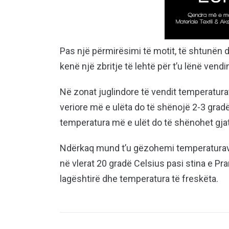
Pas një përmirësimi të motit, të shtunën di
kenë një zbritje të lehtë për t’u lënë vend
Në zonat juglindore të vendit temperaturat 
veriore më e ulëta do të shënojë 2-3 grad
temperatura më e ulët do të shënohet gjatë
Ndërkaq mund t’u gëzohemi temperaturave 
në vlerat 20 gradë Celsius pasi stina e P
lagështirë dhe temperatura të freskëta.