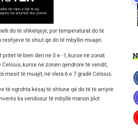
elli do të shkëlqejë, por temperaturat do të
in reshjeve të shiut që do të mbyllin muajin.
pritet të bien deri në 0 e -1, kurse në zonat
ë Celsius, kurse në zonën qendrore të vendit,
 mesit të muajit, në vlera 6 e 7 gradë Celsius.
të ngrohta kësaj të shtune që do të të arrijnë
ranverës ka vendosur të mbyllë marsin plot