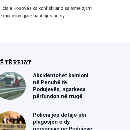
licia e Kosovës ka konfiskuar disa armë zjarri
e municion gjatë bastisjes së dy
Ë TË REJAT
Aksidentohet kamioni
në Penuhë të
Podujevës, ngarkesa
përfundon në rrugë
Policia jep detaje për
plagosjen e dy
personave në Podujevë: