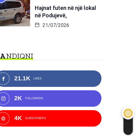
Hajnat futen në një lokal
në Podujevë,
21/07/2026
NA
NDIQNI
21.1K
LIKES
2K
FOLLOWERS
4K
SUBSCRIBERS