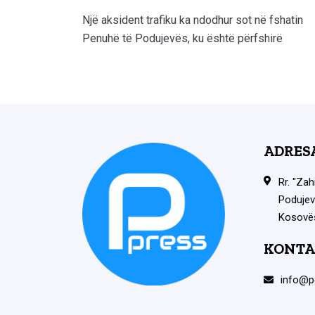
Një aksident trafiku ka ndodhur sot në fshatin
Penuhë të Podujevës, ku është përfshirë
ADRES
Rr. "Zah
Podujev
Kosovë
KONTA
info@p