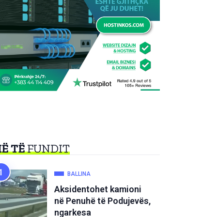
Ë TË
FUNDIT
BALLINA
Aksidentohet kamioni
në Penuhë të Podujevës,
ngarkesa