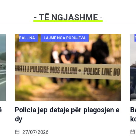
- TË NGJASHME
-
BALLINA
LAJME NGA PODUJEVA
ë
Policia jep detaje për plagosjen e
B
dy
k
27/07/2026