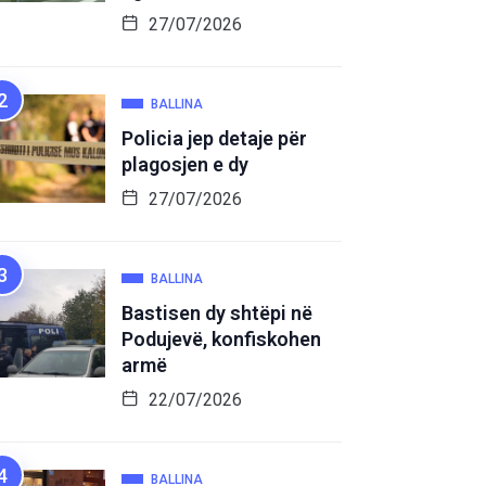
27/07/2026
BALLINA
Policia jep detaje për
plagosjen e dy
27/07/2026
BALLINA
Bastisen dy shtëpi në
Podujevë, konfiskohen
armë
22/07/2026
BALLINA