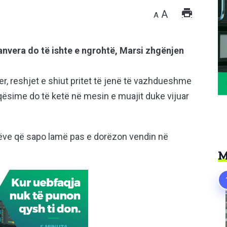
A
A
anvera do të ishte e ngrohtë, Marsi zhgënjen
r, reshjet e shiut pritet të jenë të vazhdueshme
eqësime do të ketë në mesin e muajit duke vijuar
itëve që sapo lamë pas e dorëzon vendin në
M