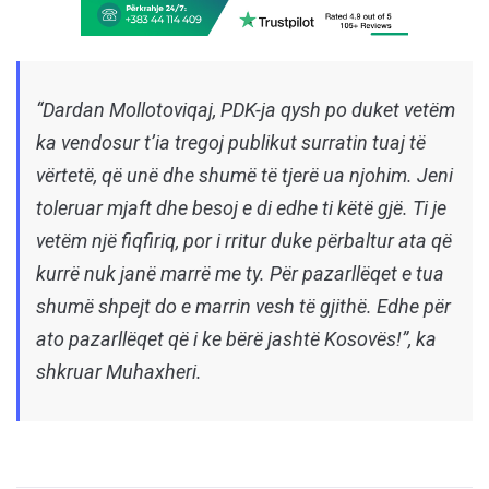
“Dardan Mollotoviqaj, PDK-ja qysh po duket vetëm
ka vendosur t’ia tregoj publikut surratin tuaj të
vërtetë, që unë dhe shumë të tjerë ua njohim. Jeni
toleruar mjaft dhe besoj e di edhe ti këtë gjë. Ti je
vetëm një fiqfiriq, por i rritur duke përbaltur ata që
kurrë nuk janë marrë me ty. Për pazarllëqet e tua
shumë shpejt do e marrin vesh të gjithë. Edhe për
ato pazarllëqet që i ke bërë jashtë Kosovës!”, ka
shkruar Muhaxheri.