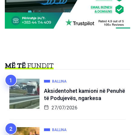
MË TË
FUNDIT
BALLINA
Aksidentohet kamioni në Penuhë
të Podujevës, ngarkesa
27/07/2026
BALLINA