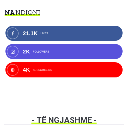
NA
NDIQNI
21.1K
LIKES
2K
FOLLOWERS
4K
SUBSCRIBERS
- TË NGJASHME
-