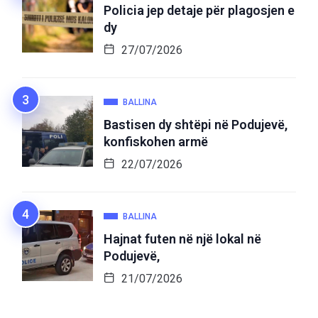
Policia jep detaje për plagosjen e
dy
27/07/2026
BALLINA
Bastisen dy shtëpi në Podujevë,
konfiskohen armë
22/07/2026
BALLINA
Hajnat futen në një lokal në
Podujevë,
21/07/2026