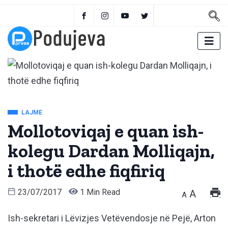
LAJME
Mollotoviqaj e quan ish-
kolegu Dardan Molliqajn,
i thotë edhe fiqfiriq
23/07/2017
1 Min Read
A
A
Ish-sekretari i Lëvizjes Vetëvendosje në Pejë, Arton