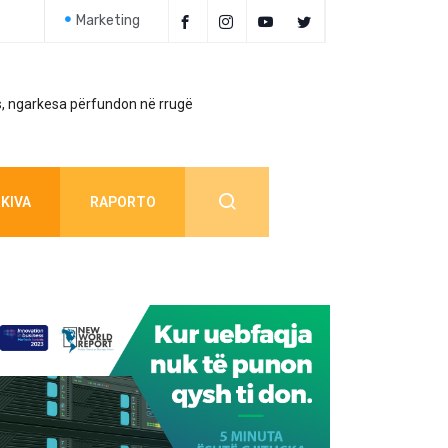
Marketing
, ngarkesa përfundon në rrugë
Policia jep detaj
KIVA
RAPORTO