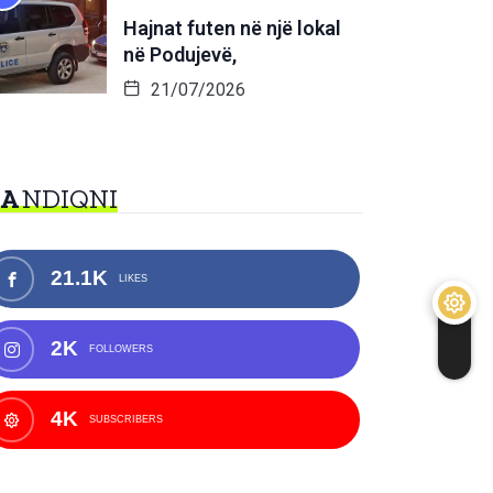
Hajnat futen në një lokal
në Podujevë,
21/07/2026
NA
NDIQNI
21.1K
LIKES
2K
FOLLOWERS
4K
SUBSCRIBERS