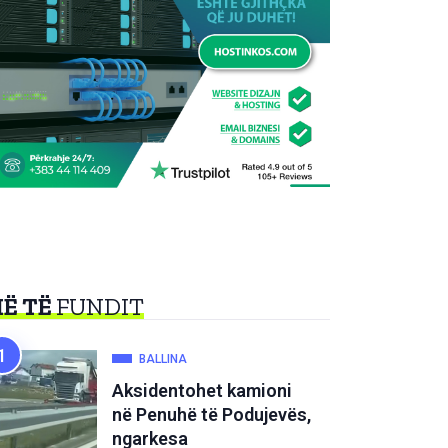
Ë TË
FUNDIT
BALLINA
Aksidentohet kamioni
në Penuhë të Podujevës,
ngarkesa