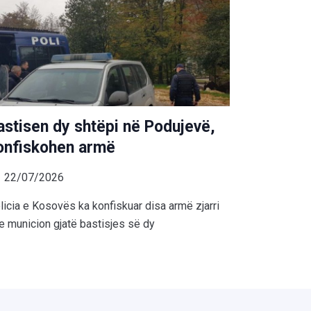
astisen dy shtëpi në Podujevë,
onfiskohen armë
22/07/2026
licia e Kosovës ka konfiskuar disa armë zjarri
e municion gjatë bastisjes së dy