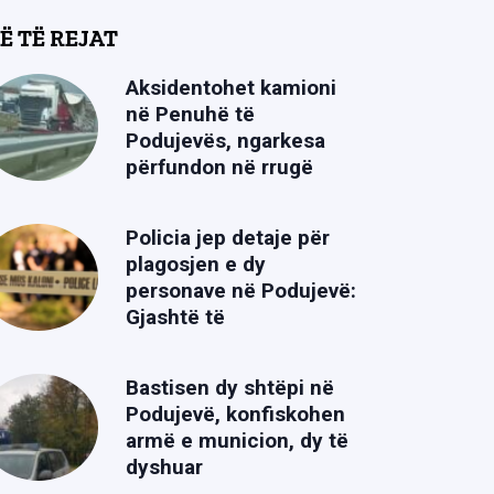
Ë TË REJAT
Aksidentohet kamioni
në Penuhë të
Podujevës, ngarkesa
përfundon në rrugë
Policia jep detaje për
plagosjen e dy
personave në Podujevë:
Gjashtë të
Bastisen dy shtëpi në
Podujevë, konfiskohen
armë e municion, dy të
dyshuar