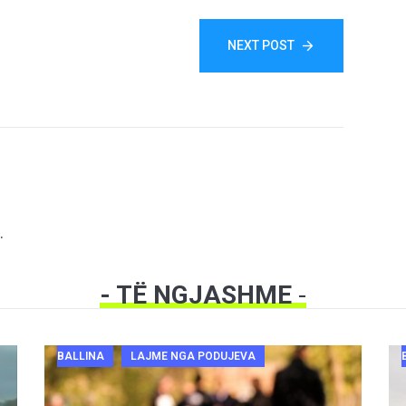
NEXT POST
.
- TË NGJASHME
-
BALLINA
LAJME NGA PODUJEVA