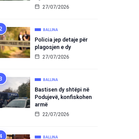
27/07/2026
BALLINA
Policia jep detaje për
plagosjen e dy
27/07/2026
BALLINA
Bastisen dy shtëpi në
Podujevë, konfiskohen
armë
22/07/2026
BALLINA