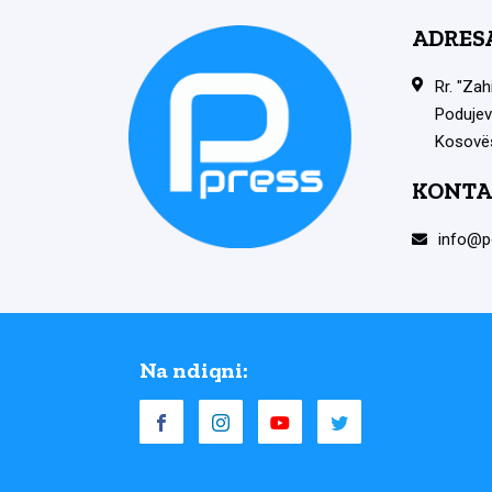
ADRES
Rr. "Zah
Podujev
Kosovë
KONTA
info@p
Na ndiqni: