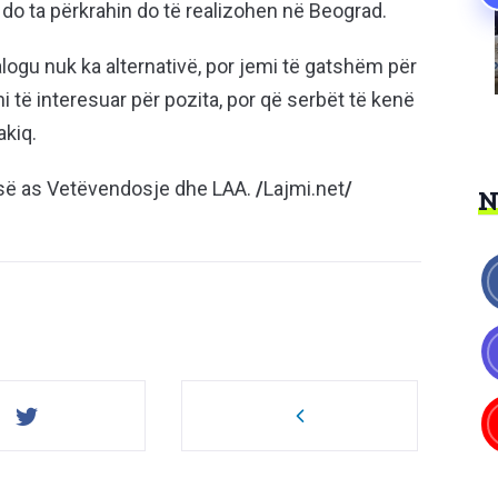
n do ta përkrahin do të realizohen në Beograd.
ogu nuk ka alternativë, por jemi të gatshëm për
i të interesuar për pozita, por që serbët të kenë
akiq.
esë as Vetëvendosje dhe LAA.
/
Lajmi.net
/