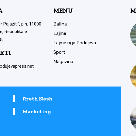
A
MENU
M
ir Pajaziti", p.n. 11000
Ballina
ë, Republika e
Lajme
s.
Lajme nga Podujeva
KTI
Sport
Magazina
odujevapress.net
Rreth Nesh
Marketing