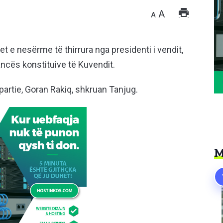
A
A
t e nesërme të thirrura nga presidenti i vendit,
ncës konstituive të Kuvendit.
partie, Goran Rakiq, shkruan Tanjug.
M