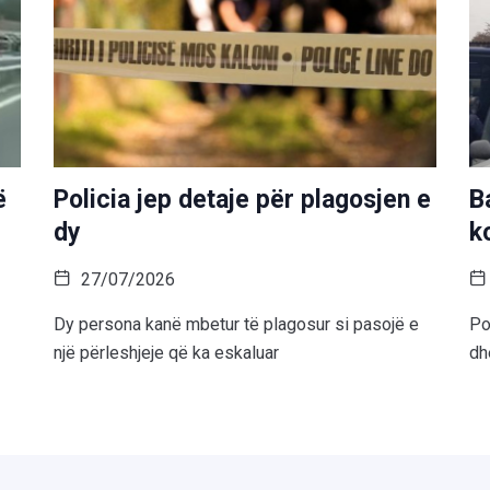
ë
Policia jep detaje për plagosjen e
B
dy
k
27/07/2026
Dy persona kanë mbetur të plagosur si pasojë e
Po
një përleshjeje që ka eskaluar
dh