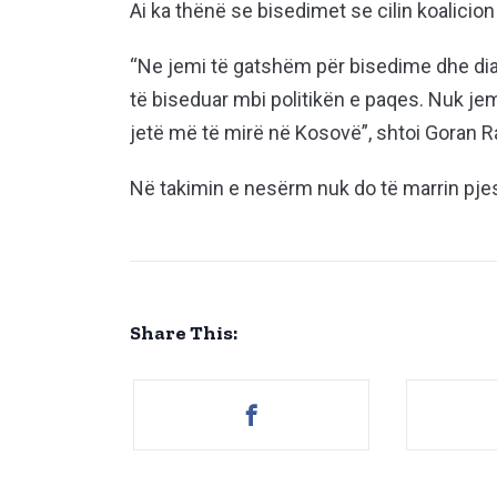
Ai ka thënë se bisedimet se cilin koalicio
“Ne jemi të gatshëm për bisedime dhe dial
të biseduar mbi politikën e paqes. Nuk jem
jetë më të mirë në Kosovë”, shtoi Goran R
Në takimin e nesërm nuk do të marrin pj
Share This: