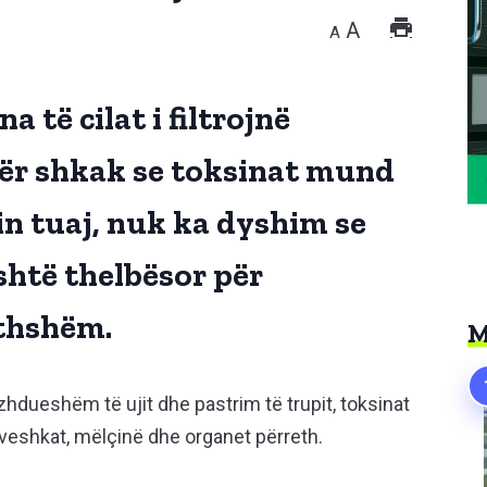
A
A
 të cilat i filtrojnë
 Për shkak se toksinat mund
in tuaj, nuk ka dyshim se
shtë thelbësor për
ithshëm.
M
hdueshëm të ujit dhe pastrim të trupit, toksinat
eshkat, mëlçinë dhe organet përreth.