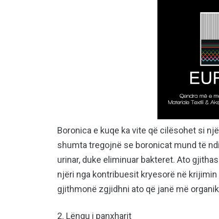
Boronica e kuqe ka vite që cilësohet si nj
shumta tregojnë se boronicat mund të ndi
urinar, duke eliminuar bakteret. Ato gjitha
njëri nga kontribuesit kryesorë në krijimin 
gjithmonë zgjidhni ato që janë më organik
2. Lëngu i panxharit