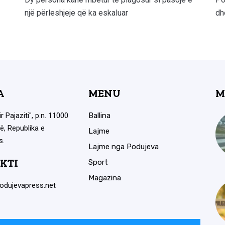
një përleshjeje që ka eskaluar
dh
A
MENU
M
ir Pajaziti", p.n. 11000
Ballina
ë, Republika e
Lajme
s.
Lajme nga Podujeva
KTI
Sport
Magazina
odujevapress.net