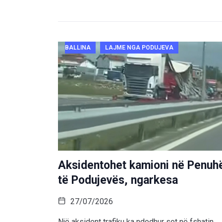
BALLINA
LAJME NGA PODUJEVA
Aksidentohet kamioni në Penuh
të Podujevës, ngarkesa
27/07/2026
Një aksident trafiku ka ndodhur sot në fshatin