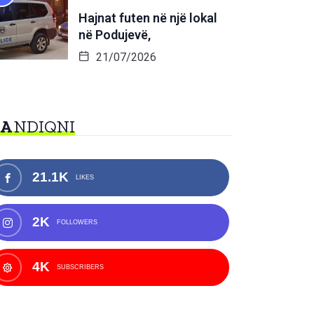
Hajnat futen në një lokal
në Podujevë,
21/07/2026
NA
NDIQNI
21.1K
LIKES
2K
FOLLOWERS
4K
SUBSCRIBERS