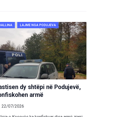
BALLINA
LAJME NGA PODUJEVA
astisen dy shtëpi në Podujevë,
onfiskohen armë
22/07/2026
licia e Kosovës ka konfiskuar disa armë zjarri