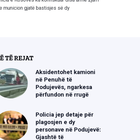
e municion gjatë bastisjes së dy
Ë TË REJAT
Aksidentohet kamioni
në Penuhë të
Podujevës, ngarkesa
përfundon në rrugë
Policia jep detaje për
plagosjen e dy
personave në Podujevë:
Gjashtë të