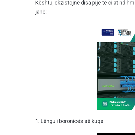
Kështu, ekzistojnë disa pije të cilat ndih
janë:
1. Lëngu i boronicës së kuqe