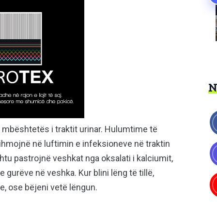
ë mbështetës i traktit urinar. Hulumtime të
hmojnë në luftimin e infeksioneve në traktin
shtu pastrojnë veshkat nga oksalati i kalciumit,
e gurëve në veshka. Kur blini lëng të tillë,
e, ose bëjeni vetë lëngun.