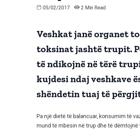
05/02/2017
2 Min Read
Veshkat janë organet tona
toksinat jashtë trupit.
të ndikojnë në tërë trup
kujdesi ndaj veshkave ë
shëndetin tuaj të përgj
Pa një dietë të balancuar, konsumim të vaz
mund të mbesin në trup dhe të dëmtojnë v