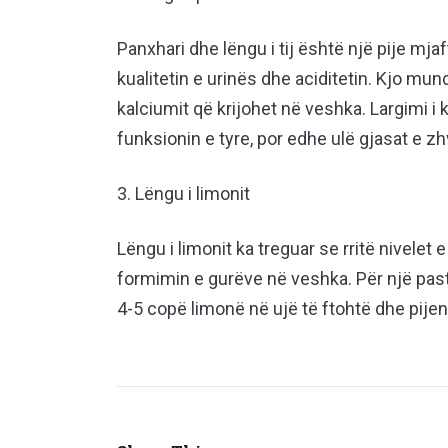
Panxhari dhe lëngu i tij është një pije mja
kualitetin e urinës dhe aciditetin. Kjo mun
kalciumit që krijohet në veshka. Largimi 
funksionin e tyre, por edhe ulë gjasat e zhv
3. Lëngu i limonit
Lëngu i limonit ka treguar se rritë nivelet e 
formimin e gurëve në veshka. Për një pas
4-5 copë limonë në ujë të ftohtë dhe pijen