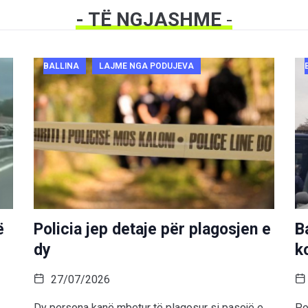
- TË NGJASHME
-
BALLINA
LAJME NGA PODUJEVA
ë
Policia jep detaje për plagosjen e
B
dy
k
27/07/2026
Dy persona kanë mbetur të plagosur si pasojë e
Po