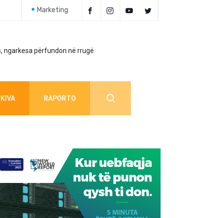
Marketing
, ngarkesa përfundon në rrugë
Policia jep detaj
KIVA
RAPORTO