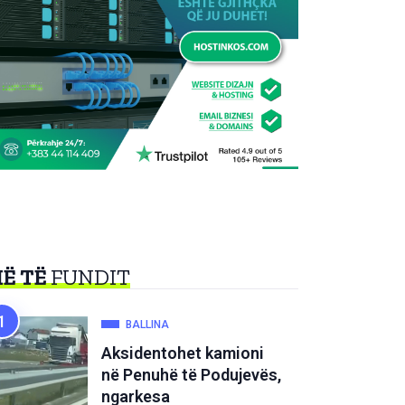
Ë TË
FUNDIT
BALLINA
Aksidentohet kamioni
në Penuhë të Podujevës,
ngarkesa