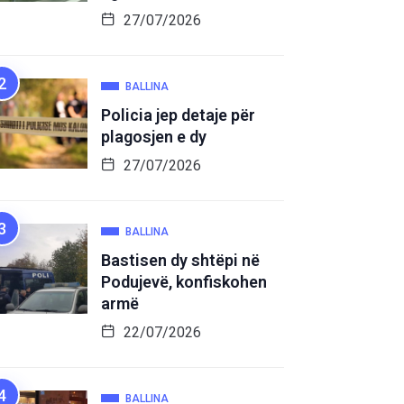
27/07/2026
BALLINA
Policia jep detaje për
plagosjen e dy
27/07/2026
BALLINA
Bastisen dy shtëpi në
Podujevë, konfiskohen
armë
22/07/2026
BALLINA