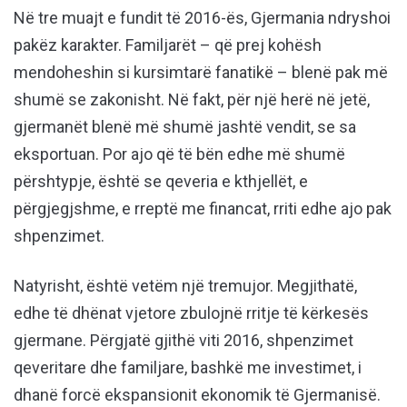
Në tre muajt e fundit të 2016-ës, Gjermania ndryshoi
pakëz karakter. Familjarët – që prej kohësh
mendoheshin si kursimtarë fanatikë – blenë pak më
shumë se zakonisht. Në fakt, për një herë në jetë,
gjermanët blenë më shumë jashtë vendit, se sa
eksportuan. Por ajo që të bën edhe më shumë
përshtypje, është se qeveria e kthjellët, e
përgjegjshme, e rreptë me financat, rriti edhe ajo pak
shpenzimet.
Natyrisht, është vetëm një tremujor. Megjithatë,
edhe të dhënat vjetore zbulojnë rritje të kërkesës
gjermane. Përgjatë gjithë viti 2016, shpenzimet
qeveritare dhe familjare, bashkë me investimet, i
dhanë forcë ekspansionit ekonomik të Gjermanisë.