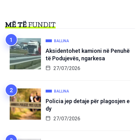
MË TË
FUNDIT
BALLINA
Aksidentohet kamioni në Penuhë
të Podujevës, ngarkesa
27/07/2026
BALLINA
Policia jep detaje për plagosjen e
dy
27/07/2026