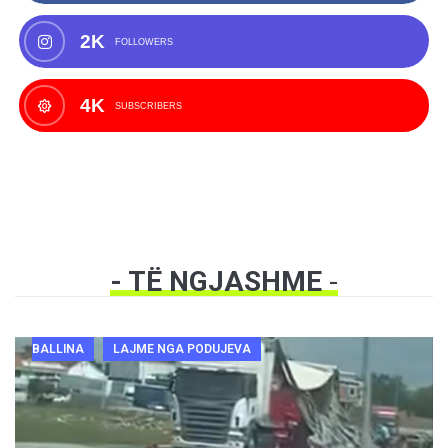
2K
FOLLOWERS
4K
SUBSCRIBERS
- TË NGJASHME
-
BALLINA
LAJME NGA PODUJEVA