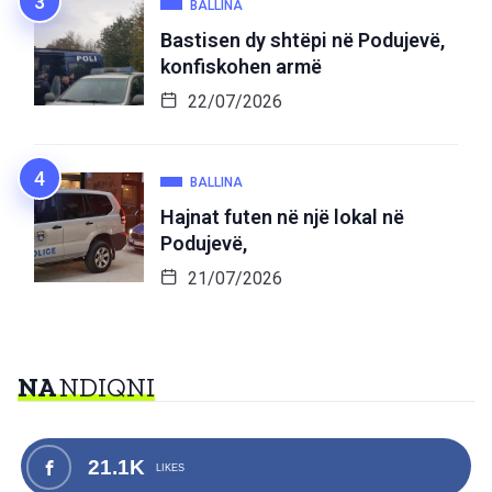
BALLINA
Bastisen dy shtëpi në Podujevë,
konfiskohen armë
22/07/2026
BALLINA
Hajnat futen në një lokal në
Podujevë,
21/07/2026
NA
NDIQNI
21.1K
LIKES