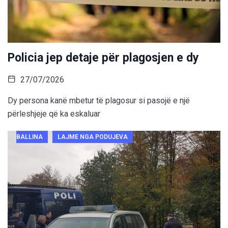
Policia jep detaje për plagosjen e dy
27/07/2026
Dy persona kanë mbetur të plagosur si pasojë e një
përleshjeje që ka eskaluar
BALLINA
LAJME NGA PODUJEVA