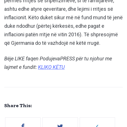
përmes rritjes së shpenzimeve, si të familjarëve,
ashtu edhe atyre qeveritare, dhe lejimi i rritjes së
inflacionit. Këto duket sikur më në fund mund të jenë
duke ndodhur (përtej kërkesës, edhe pagat e
inflacioni patën rritje në vitin 2016). Të shpresojmë
që Gjermania do të vazhdojë në këtë rrugë.
Bëje LIKE faqen PodujevaPRESS për tu njohur me
lajmet e fundit:
KLIKO KËTU
Share This: