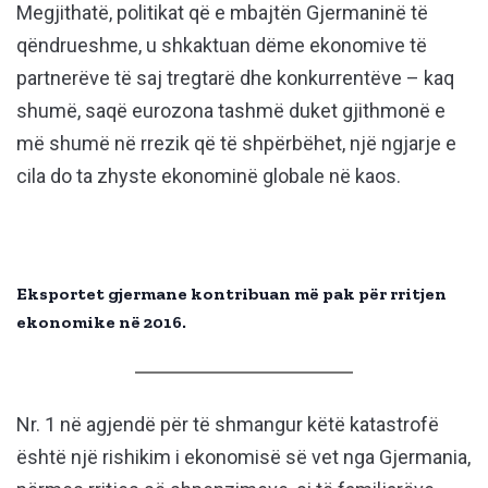
Megjithatë, politikat që e mbajtën Gjermaninë të
qëndrueshme, u shkaktuan dëme ekonomive të
partnerëve të saj tregtarë dhe konkurrentëve – kaq
shumë, saqë eurozona tashmë duket gjithmonë e
më shumë në rrezik që të shpërbëhet, një ngjarje e
cila do ta zhyste ekonominë globale në kaos.
Eksportet gjermane kontribuan më pak për rritjen
ekonomike në 2016.
Nr. 1 në agjendë për të shmangur këtë katastrofë
është një rishikim i ekonomisë së vet nga Gjermania,