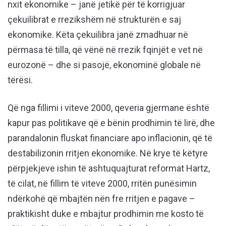
nxit ekonomike – janë jetikë për të korrigjuar
çekuilibrat e rrezikshëm në strukturën e saj
ekonomike. Këta çekuilibra janë zmadhuar në
përmasa të tilla, që vënë në rrezik fqinjët e vet në
eurozonë – dhe si pasojë, ekonominë globale në
tërësi.
Që nga fillimi i viteve 2000, qeveria gjermane është
kapur pas politikave që e bënin prodhimin të lirë, dhe
parandalonin fluskat financiare apo inflacionin, që të
destabilizonin rritjen ekonomike. Në krye të këtyre
përpjekjeve ishin të ashtuquajturat reformat Hartz,
të cilat, në fillim të viteve 2000, rritën punësimin
ndërkohë që mbajtën nën fre rritjen e pagave –
praktikisht duke e mbajtur prodhimin me kosto të