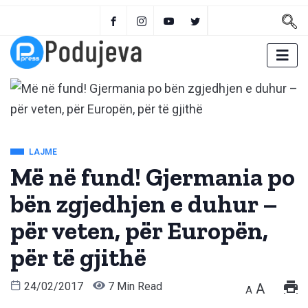
LAJME
Më në fund! Gjermania po
bën zgjedhjen e duhur –
për veten, për Europën,
për të gjithë
24/02/2017
7 Min Read
A
A