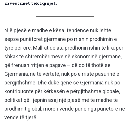
investimet tek fqinjët.
Një pjesë e madhe e kësaj tendence nuk ishte
sepse punëtorët gjermanë po rrisnin prodhimin e
tyre për orë. Mallrat që ata prodhonin ishin të lira, për
shkak të shtrembërimeve në ekonominë gjermane,
që frenuan rritjen e pagave – që do të thotë se
Gjermania, në të vërtetë, nuk po e rriste pasurinë e
përgjithshme. Dhe duke qenë se Gjermania nuk po
kontribuonte për kërkesën e përgjithshme globale,
politikat që i jepnin asaj një pjesë më të madhe të
prodhimit global, morën vende pune nga punëtorë në
vende të tjerë.