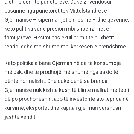
ulët, në dëm të punëtorëve. Duke zhvendosur
pasurinë nga punëtorët tek Mittelstand-ët e
Gjermanisë – sipërmarrjet e mesme – dhe qeverinë,
këto politika vunë presion mbi shpenzimet e
familjarëve. Fiksimi pas ekuilibrimit të buxhetit
rëndoi edhe më shumë mbi kërkesën e brendshme.
Këto politika e bënë Gjermaninë që të konsumojë
më pak, dhe të prodhojë më shumë nga sa do të
bënte normalisht. Dhe duke qenë se brenda
Gjermanisë nuk kishte kush të blinte mallrat me tepri
që po prodhoheshin, apo të investonte ato teprica në
kursime, eksportet dhe kapitali gjerman vërshuan
jashtë vendit.