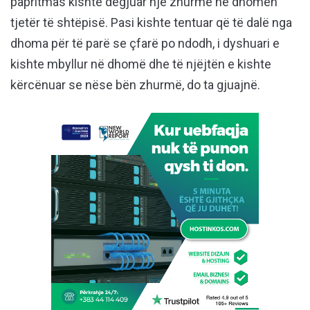
papritmas kishte dëgjuar një zhurmë në dhomën
tjetër të shtëpisë. Pasi kishte tentuar që të dalë nga
dhoma për të parë se çfarë po ndodh, i dyshuari e
kishte mbyllur në dhomë dhe të njëjtën e kishte
kërcënuar se nëse bën zhurmë, do ta gjuajnë.