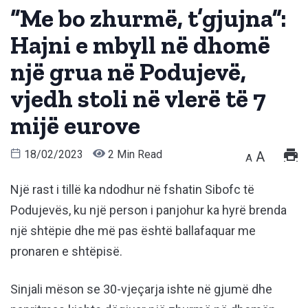
“Me bo zhurmë, t’gjujna”:
Hajni e mbyll në dhomë
një grua në Podujevë,
vjedh stoli në vlerë të 7
mijë eurove
18/02/2023
2 Min Read
A
A
Një rast i tillë ka ndodhur në fshatin Sibofc të
Podujevës, ku një person i panjohur ka hyrë brenda
një shtëpie dhe më pas është ballafaquar me
pronaren e shtëpisë.
Sinjali mëson se 30-vjeçarja ishte në gjumë dhe