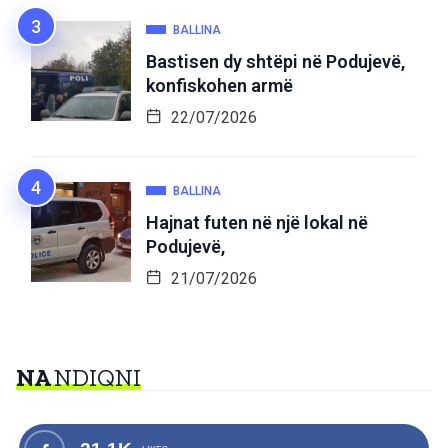
BALLINA
Bastisen dy shtëpi në Podujevë,
konfiskohen armë
22/07/2026
BALLINA
Hajnat futen në një lokal në
Podujevë,
21/07/2026
NA
NDIQNI