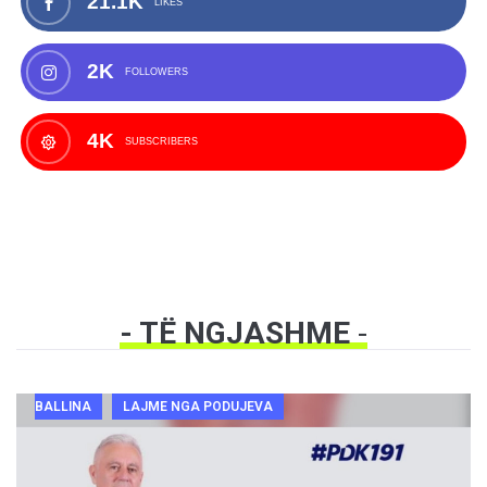
21.1K
LIKES
2K
FOLLOWERS
4K
SUBSCRIBERS
- TË NGJASHME
-
BALLINA
LAJME NGA PODUJEVA