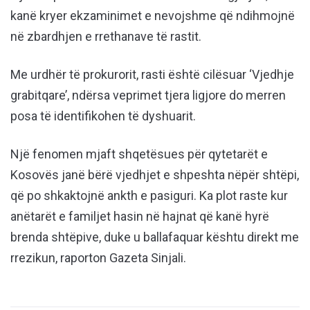
kanë kryer ekzaminimet e nevojshme që ndihmojnë
në zbardhjen e rrethanave të rastit.
Me urdhër të prokurorit, rasti është cilësuar ‘Vjedhje
grabitqare’, ndërsa veprimet tjera ligjore do merren
posa të identifikohen të dyshuarit.
Një fenomen mjaft shqetësues për qytetarët e
Kosovës janë bërë vjedhjet e shpeshta nëpër shtëpi,
që po shkaktojnë ankth e pasiguri. Ka plot raste kur
anëtarët e familjet hasin në hajnat që kanë hyrë
brenda shtëpive, duke u ballafaquar kështu direkt me
rrezikun, raporton Gazeta Sinjali.