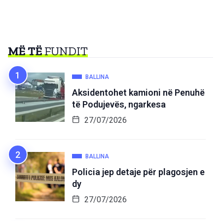
MË TË
FUNDIT
BALLINA
Aksidentohet kamioni në Penuhë
të Podujevës, ngarkesa
27/07/2026
BALLINA
Policia jep detaje për plagosjen e
dy
27/07/2026