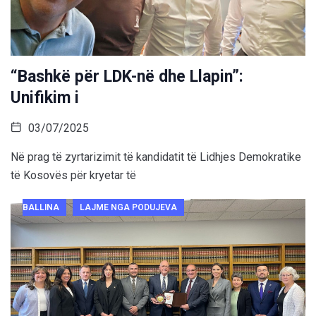
“Bashkë për LDK-në dhe Llapin”:
Unifikim i
03/07/2025
Në prag të zyrtarizimit të kandidatit të Lidhjes Demokratike
të Kosovës për kryetar të
BALLINA
LAJME NGA PODUJEVA