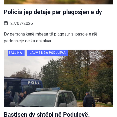
Policia jep detaje për plagosjen e dy
27/07/2026
Dy persona kanë mbetur të plagosur si pasojë e një
përleshjeje që ka eskaluar
BALLINA
LAJME NGA PODUJEVA
Bastisen dy shtëpi në Podujevë,