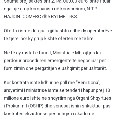
Shuma prej saktësisht 2,149,000.00 euro ishte fituar
nga një grup kompanish në konsorcium, N.T.P
HAJDINI COMERC dhe BYLMETI-KS.
Oferta i ishte dërguar gjithashtu edhe dy operatorëve
të tjerë, por ky grup kishte ofertën më të lirë.
Në të dy rastet e fundit, Ministria e Mbrojtjes ka
përdorur procedurën emergjente të negociuar për
furnizimin dhe përgatitjen e ushqimit për ushtarët.
Kur kontrata ishte lidhur në prill me “Beni Dona”,
arsyetimi i ministrisë ishte se tenderi i hapur prej 13
milionë euro ishte në shqyrtim nga Organi Shqyrtues
i Prokurimit (OSHP) dhe vonesat ishin shkaktuar pasi
kontratës ekzistuese për ushqim i skadonte