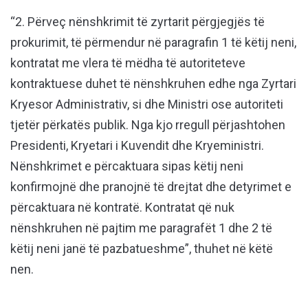
“2. Përveç nënshkrimit të zyrtarit përgjegjës të
prokurimit, të përmendur në paragrafin 1 të këtij neni,
kontratat me vlera të mëdha të autoriteteve
kontraktuese duhet të nënshkruhen edhe nga Zyrtari
Kryesor Administrativ, si dhe Ministri ose autoriteti
tjetër përkatës publik. Nga kjo rregull përjashtohen
Presidenti, Kryetari i Kuvendit dhe Kryeministri.
Nënshkrimet e përcaktuara sipas këtij neni
konfirmojnë dhe pranojnë të drejtat dhe detyrimet e
përcaktuara në kontratë. Kontratat që nuk
nënshkruhen në pajtim me paragrafët 1 dhe 2 të
këtij neni janë të pazbatueshme”, thuhet në këtë
nen.