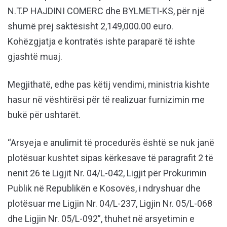
N.T.P HAJDINI COMERC dhe BYLMETI-KS, për një
shumë prej saktësisht 2,149,000.00 euro.
Kohëzgjatja e kontratës ishte paraparë të ishte
gjashtë muaj.
Megjithatë, edhe pas këtij vendimi, ministria kishte
hasur në vështirësi për të realizuar furnizimin me
bukë për ushtarët.
“Arsyeja e anulimit të procedurës është se nuk janë
plotësuar kushtet sipas kërkesave të paragrafit 2 të
nenit 26 të Ligjit Nr. 04/L-042, Ligjit për Prokurimin
Publik në Republikën e Kosovës, i ndryshuar dhe
plotësuar me Ligjin Nr. 04/L-237, Ligjin Nr. 05/L-068
dhe Ligjin Nr. 05/L-092”, thuhet në arsyetimin e