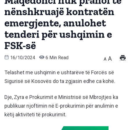
Maqedonci nuk pranoi të
nënshkruajë kontratën
emergjente, anulohet
tenderi për ushqimin e
FSK-së
16/10/2024
6 Min Read
A
A
Telashet me ushqimin e ushtarëve të Forcës së
Sigurisë së Kosovës do ta zgjasin edhe ca kohë.
Dje, Zyra e Prokurimit e Ministrisë së Mbrojtjes ka
publikuar njoftimin në E-prokurimin për anulimin e
këtij aktiviteti të prokurimit.