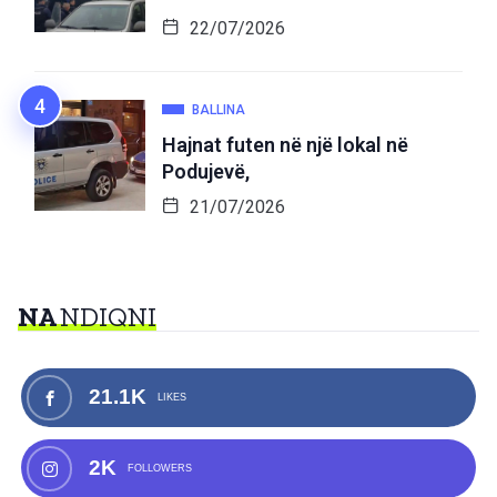
22/07/2026
BALLINA
Hajnat futen në një lokal në
Podujevë,
21/07/2026
NA
NDIQNI
21.1K
LIKES
2K
FOLLOWERS