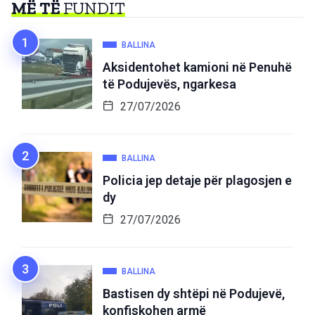
MË TË
FUNDIT
BALLINA
Aksidentohet kamioni në Penuhë
të Podujevës, ngarkesa
27/07/2026
BALLINA
Policia jep detaje për plagosjen e
dy
27/07/2026
BALLINA
Bastisen dy shtëpi në Podujevë,
konfiskohen armë