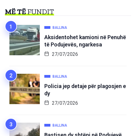
MË TË
FUNDIT
BALLINA
Aksidentohet kamioni në Penuhë
të Podujevës, ngarkesa
27/07/2026
BALLINA
Policia jep detaje për plagosjen e
dy
27/07/2026
BALLINA
Bastisen dy shtëpi në Podujevë,