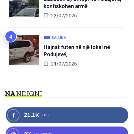
konfiskohen armë
22/07/2026
BALLINA
Hajnat futen në një lokal në
Podujevë,
21/07/2026
NA
NDIQNI
21.1K
LIKES