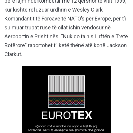
bërë lajm ndërkombëtar më 12 qershor të vitit 1999,
kur kishte refuzuar urdhrin e Wesley Clark
Komandantit të Forcave të NATO’s për Evropë, për t’i
sulmuar trupat ruse të cilat ishin vendosur në
Aeroportin e Prishtinës. “Nuk do ta nis Luftën e Tretë
Botërore” raportohet t’i ketë thënë atë kohë Jackson
Clarkut.