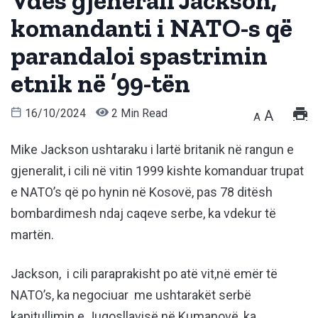
Vdes gjenerali Jackson,
komandanti i NATO-s që
parandaloi spastrimin
etnik në ’99-tën
16/10/2024
2 Min Read
A
A
Mike Jackson ushtaraku i lartë britanik në rangun e
gjeneralit, i cili në vitin 1999 kishte komanduar trupat
e NATO’s që po hynin në Kosovë, pas 78 ditësh
bombardimesh ndaj caqeve serbe, ka vdekur të
martën.
Jackson, i cili paraprakisht po atë vit,në emër të
NATO’s, ka negociuar me ushtarakët serbë
kapitullimin e Jugosllavisë në Kumanovë, ka