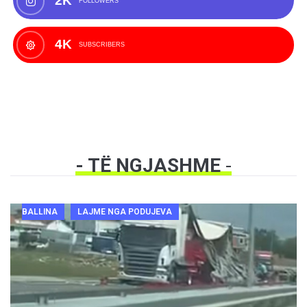
2K
FOLLOWERS
4K
SUBSCRIBERS
- TË NGJASHME
-
BALLINA
LAJME NGA PODUJEVA