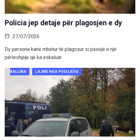
Policia jep detaje për plagosjen e dy
27/07/2026
Dy persona kanë mbetur të plagosur si pasojë e një
përleshjeje që ka eskaluar
BALLINA
LAJME NGA PODUJEVA