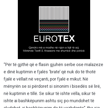
“Për të gjithë që e flasin gjuhën serbe ose malazeze
e dinë kuptimin e fjalës ‘brate’ që nuk do të thotë
fjalë e vëllait në veçanti, por fjalë e mikut. Në
mënyrën se si përdoret si sinonim i bisedës së lirë,
në kuptimin e tillë. Se sikur të ishte vëlla, sikur të
ishte ai bashkëpunim ashtu siç po mundohet të
aludohet, ai bashkëpunim do të vazhdonte”, tha ajo