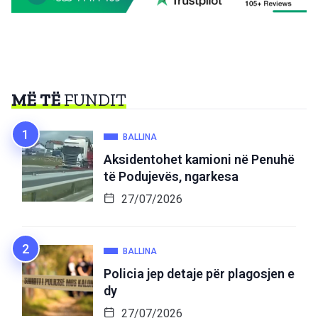
MË TË
FUNDIT
BALLINA
Aksidentohet kamioni në Penuhë
të Podujevës, ngarkesa
27/07/2026
BALLINA
Policia jep detaje për plagosjen e
dy
27/07/2026