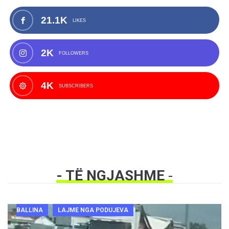
21.1K
LIKES
2K
FOLLOWERS
4K
SUBSCRIBERS
- TË NGJASHME
-
BALLINA
LAJME NGA PODUJEVA