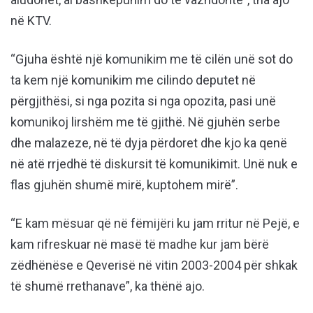
në KTV.
“Gjuha është një komunikim me të cilën unë sot do
ta kem një komunikim me cilindo deputet në
përgjithësi, si nga pozita si nga opozita, pasi unë
komunikoj lirshëm me të gjithë. Në gjuhën serbe
dhe malazeze, në të dyja përdoret dhe kjo ka qenë
në atë rrjedhë të diskursit të komunikimit. Unë nuk e
flas gjuhën shumë mirë, kuptohem mirë”.
“E kam mësuar që në fëmijëri ku jam rritur në Pejë, e
kam rifreskuar në masë të madhe kur jam bërë
zëdhënëse e Qeverisë në vitin 2003-2004 për shkak
të shumë rrethanave”, ka thënë ajo.