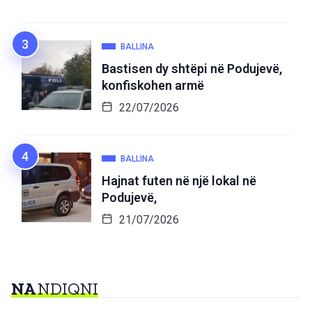
BALLINA
Bastisen dy shtëpi në Podujevë,
konfiskohen armë
22/07/2026
BALLINA
Hajnat futen në një lokal në
Podujevë,
21/07/2026
NA
NDIQNI