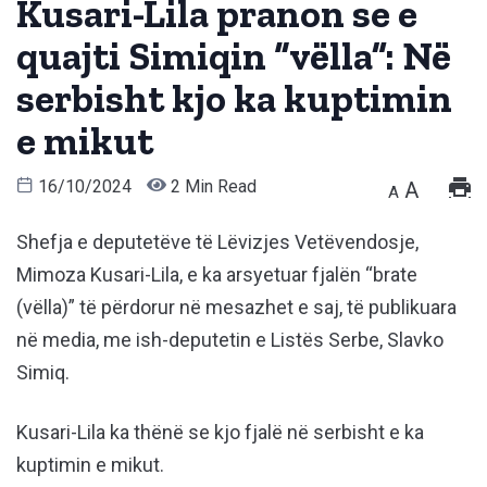
Kusari-Lila pranon se e
quajti Simiqin “vëlla”: Në
serbisht kjo ka kuptimin
e mikut
16/10/2024
2 Min Read
A
A
Shefja e deputetëve të Lëvizjes Vetëvendosje,
Mimoza Kusari-Lila, e ka arsyetuar fjalën “brate
(vëlla)” të përdorur në mesazhet e saj, të publikuara
në media, me ish-deputetin e Listës Serbe, Slavko
Simiq.
Kusari-Lila ka thënë se kjo fjalë në serbisht e ka
kuptimin e mikut.