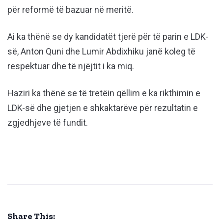
për reformë të bazuar në meritë.
Ai ka thënë se dy kandidatët tjerë për të parin e LDK-
së, Anton Quni dhe Lumir Abdixhiku janë koleg të
respektuar dhe të njëjtit i ka miq.
Haziri ka thënë se të tretëin qëllim e ka rikthimin e
LDK-së dhe gjetjen e shkaktarëve për rezultatin e
zgjedhjeve të fundit.
Share This: