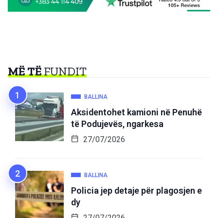
MË TË
FUNDIT
BALLINA
Aksidentohet kamioni në Penuhë
të Podujevës, ngarkesa
27/07/2026
BALLINA
Policia jep detaje për plagosjen e
dy
27/07/2026