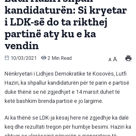
kandidaturën: Si kryetar
i LDK-së do ta rikthej
partinë aty ku e ka
vendin
10/03/2021
2 Min Read
A
A
Nënkryetari i Lidhjes Demokratike të Kosovës, Lutfi
Haziri, ka shpallur kandidaturën për të parin e partisë
duke thënë se në zgjedhjet e 14 marsit duhet të
ketë bashkim brenda partisë e jo largime.
Ai ka thënë se LDK-ja kësaj here në zgjedhje ka dalë
keq dhe rezultati tregon për humbje besimi. Haziri ka
shtuar se vlerësojnë përvojën e gjeneratave të