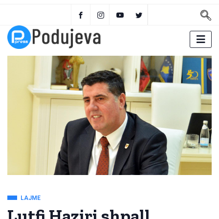
LAJME
Lutfi Haziri shpall