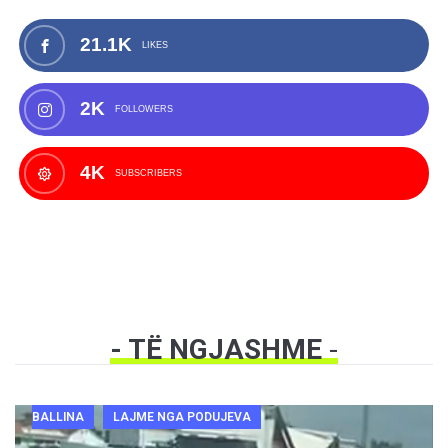
21.1K
LIKES
2K
FOLLOWERS
4K
SUBSCRIBERS
- TË NGJASHME
-
BALLINA
LAJME NGA PODUJEVA