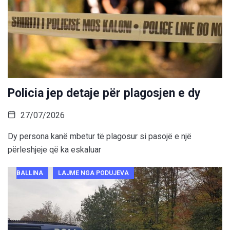
Policia jep detaje për plagosjen e dy
27/07/2026
Dy persona kanë mbetur të plagosur si pasojë e një
përleshjeje që ka eskaluar
BALLINA
LAJME NGA PODUJEVA