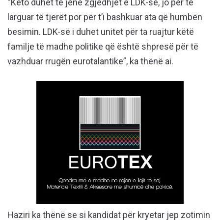
“Këto duhet të jenë zgjedhjet e LDK-së, jo për të
larguar të tjerët por për t’i bashkuar ata që humbën
besimin. LDK-së i duhet unitet për ta ruajtur këtë
familje të madhe politike që është shpresë për të
vazhduar rrugën eurotalantike”, ka thënë ai.
Haziri ka thënë se si kandidat për kryetar jep zotimin