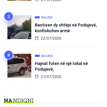
BALLINA
Bastisen dy shtëpi në Podujevë,
konfiskohen armë
22/07/2026
BALLINA
Hajnat futen në një lokal në
Podujevë,
21/07/2026
NA
NDIQNI