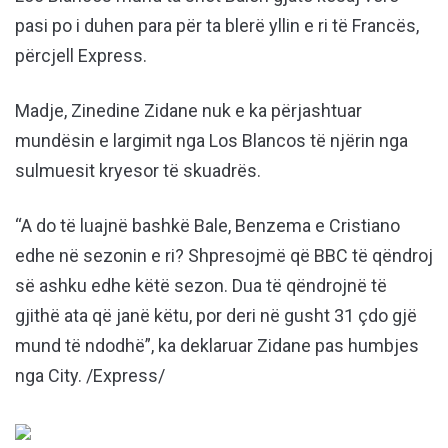
pasi po i duhen para për ta blerë yllin e ri të Francës,
përcjell Express.
Madje, Zinedine Zidane nuk e ka përjashtuar
mundësin e largimit nga Los Blancos të njërin nga
sulmuesit kryesor të skuadrës.
“A do të luajnë bashkë Bale, Benzema e Cristiano
edhe në sezonin e ri? Shpresojmë që BBC të qëndroj
së ashku edhe këtë sezon. Dua të qëndrojnë të
gjithë ata që janë këtu, por deri në gusht 31 çdo gjë
mund të ndodhë”, ka deklaruar Zidane pas humbjes
nga City. /Express/