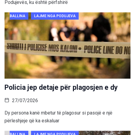
Podujevës, ku është përfshirë
BALLINA
LAJME NGA PODUJEVA
Policia jep detaje për plagosjen e dy
27/07/2026
Dy persona kanë mbetur të plagosur si pasojë e një
përleshjeje që ka eskaluar
BALLINA
LAJME NGA PODUJEVA