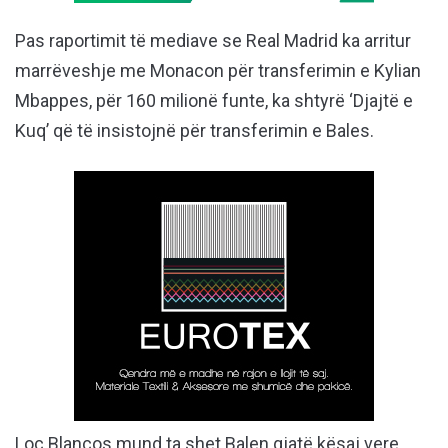
Pas raportimit të mediave se Real Madrid ka arritur
marrëveshje me Monacon për transferimin e Kylian
Mbappes, për 160 milionë funte, ka shtyrë ‘Djajtë e
Kuq’ që të insistojnë për transferimin e Bales.
Loc Blancos mund ta shet Balen gjatë kësaj vere