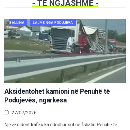
- TË NGJASHME
-
BALLINA
LAJME NGA PODUJEVA
Aksidentohet kamioni në Penuhë të
Podujevës, ngarkesa
27/07/2026
Një aksident trafiku ka ndodhur sot në fshatin Penuhë të