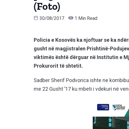
(Foto)
30/08/2017
1 Min Read
Policia e Kosovës ka njoftuar se ka ndërr
gusht në magjistralen Prishtinë-Podujevë
viktimës është dërguar në Institutin e 
Prokurorit të shtetit.
Sadber Sherif Podvorica ishte ne kombibusi
me 22 Gusht ’17 ku mbeti i vdekuri në ven