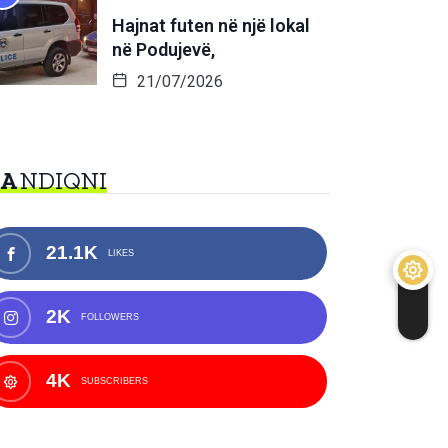
Hajnat futen në një lokal
në Podujevë,
21/07/2026
NA
NDIQNI
21.1K
LIKES
2K
FOLLOWERS
4K
SUBSCRIBERS