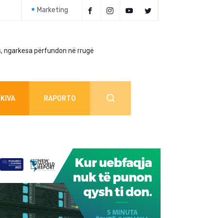
Marketing
, ngarkesa përfundon në rrugë
Policia jep detaj
KIVA
RAPORTO