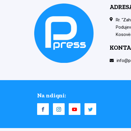
ADRES
Rr. "Zah
Podujev
Kosovë
KONTA
info@p
Na ndiqni: