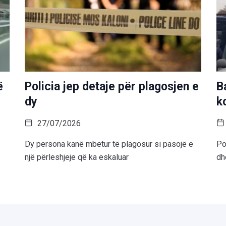
ë
Policia jep detaje për plagosjen e
B
dy
k
27/07/2026
Dy persona kanë mbetur të plagosur si pasojë e
Po
një përleshjeje që ka eskaluar
dh