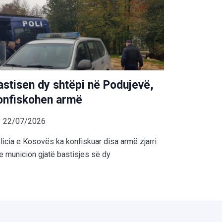
astisen dy shtëpi në Podujevë,
onfiskohen armë
22/07/2026
licia e Kosovës ka konfiskuar disa armë zjarri
e municion gjatë bastisjes së dy