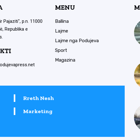
A
MENU
M
ir Pajaziti", p.n. 11000
Ballina
ë, Republika e
Lajme
s.
Lajme nga Podujeva
KTI
Sport
Magazina
odujevapress.net
Rreth Nesh
Marketing