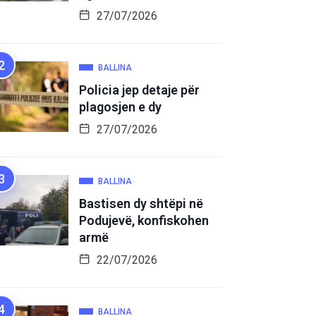
27/07/2026
BALLINA
Policia jep detaje për
plagosjen e dy
27/07/2026
BALLINA
Bastisen dy shtëpi në
Podujevë, konfiskohen
armë
22/07/2026
BALLINA