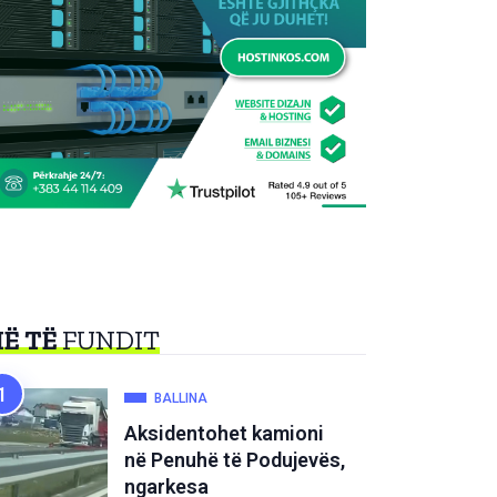
Ë TË
FUNDIT
BALLINA
Aksidentohet kamioni
në Penuhë të Podujevës,
ngarkesa