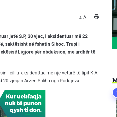
A
A
uar jetë S.P, 30 vjec, i aksidentuar më 22
, saktësisht në fshatin Siboc. Trupi i
Mjekësisë Ligjore për obduksion, me urdhër të
n i cili u aksidenttua me nje veturë të tipit KIA
M
d 20 vjeqari Arzen Salihu nga Podujeva.