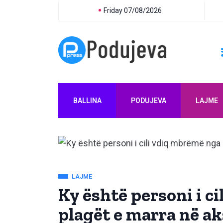
Friday 07/08/2026
BALLINA
PODUJEVA
LAJME
LAJME
Ky është personi i c
plagët e marra në ak