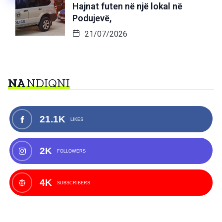
Hajnat futen në një lokal në
Podujevë,
21/07/2026
NA
NDIQNI
21.1K
LIKES
2K
FOLLOWERS
4K
SUBSCRIBERS