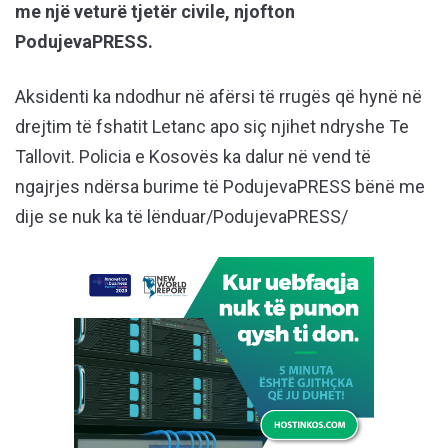
me një veturë tjetër civile, njofton
PodujevaPRESS.
Aksidenti ka ndodhur në afërsi të rrugës që hynë në
drejtim të fshatit Letanc apo siç njihet ndryshe Te
Tallovit. Policia e Kosovës ka dalur në vend të
ngajrjes ndërsa burime të PodujevaPRESS bënë me
dije se nuk ka të lënduar/PodujevaPRESS/