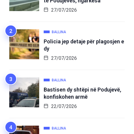
të Podujevës, ngarkesa
27/07/2026
BALLINA
Policia jep detaje për plagosjen e
dy
27/07/2026
BALLINA
Bastisen dy shtëpi në Podujevë,
konfiskohen armë
22/07/2026
BALLINA