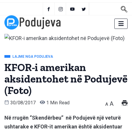
LAJME NGA PODUJEVA
KFOR-i amerikan
aksidentohet në Podujevë
(Foto)
30/08/2017
1 Min Read
A
A
Në rrugën “Skendërbeu” në Podujevë një veturë
ushtarake e KFOR-it amerikan është aksidentuar