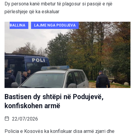
Dy persona kanë mbetur të plagosur si pasojë e një
përleshjeje që ka eskaluar
BALLINA
LAJME NGA PODUJEVA
Bastisen dy shtëpi në Podujevë,
konfiskohen armë
22/07/2026
Policia e Kosovës ka konfiskuar disa armë zjarri dhe