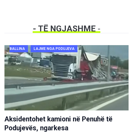
- TË NGJASHME
-
BALLINA
LAJME NGA PODUJEVA
Aksidentohet kamioni në Penuhë të
Podujevës, ngarkesa