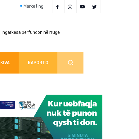
Marketing
, ngarkesa përfundon në rrugë
Policia jep detaj
KIVA
RAPORTO