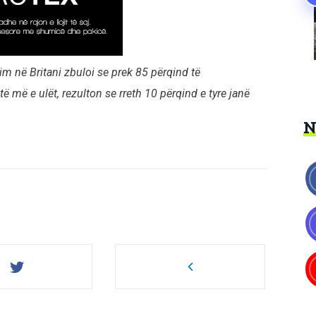
m në Britani zbuloi se prek 85 përqind të
të më e ulët, rezulton se rreth 10 përqind e tyre janë