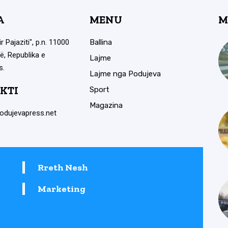
A
MENU
M
ir Pajaziti", p.n. 11000
Ballina
ë, Republika e
Lajme
s.
Lajme nga Podujeva
KTI
Sport
Magazina
odujevapress.net
Rreth Nesh
Marketing