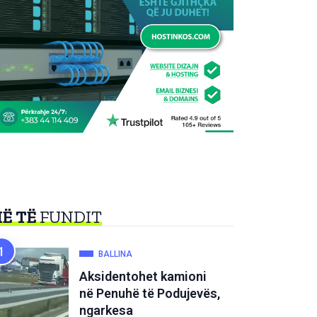
Ë TË
FUNDIT
BALLINA
Aksidentohet kamioni
në Penuhë të Podujevës,
ngarkesa