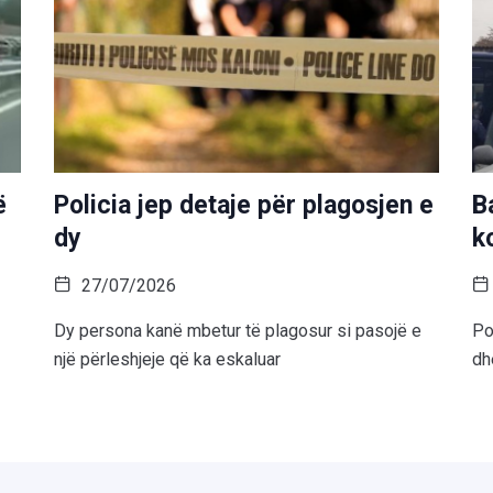
ë
Policia jep detaje për plagosjen e
B
dy
k
27/07/2026
Dy persona kanë mbetur të plagosur si pasojë e
Po
një përleshjeje që ka eskaluar
dh