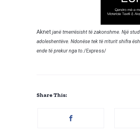
Aknet
janë tmerrësisht të zakonshme. Një studi
adoleshentëve. Ndonëse tek të rriturit shifra ësh
ende të prekur nga to.
/Express/
Share This: