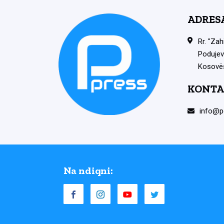
ADRES
Rr. "Zah
Podujev
Kosovë
KONTA
info@p
Na ndiqni: