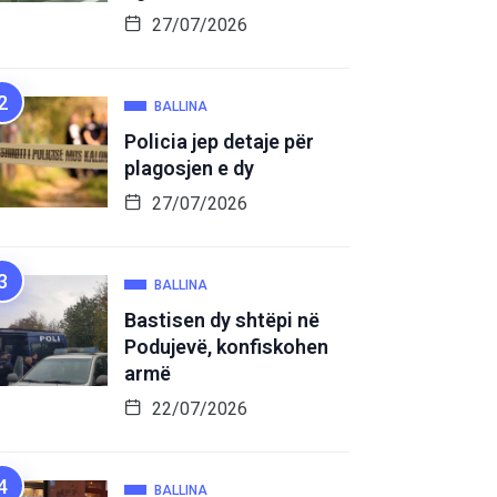
27/07/2026
BALLINA
Policia jep detaje për
plagosjen e dy
27/07/2026
BALLINA
Bastisen dy shtëpi në
Podujevë, konfiskohen
armë
22/07/2026
BALLINA