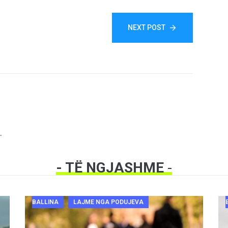
NEXT POST
.
- TË NGJASHME
-
BALLINA
LAJME NGA PODUJEVA