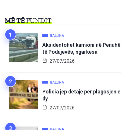
MË TË
FUNDIT
BALLINA
Aksidentohet kamioni në Penuhë
të Podujevës, ngarkesa
27/07/2026
BALLINA
Policia jep detaje për plagosjen e
dy
27/07/2026
BALLINA