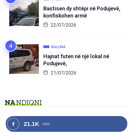
Bastisen dy shtëpi në Podujevë,
konfiskohen armë
22/07/2026
BALLINA
Hajnat futen në një lokal në
Podujevë,
21/07/2026
NA
NDIQNI
21.1K
LIKES