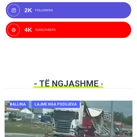
2K
FOLLOWERS
4K
SUBSCRIBERS
- TË NGJASHME
-
BALLINA
LAJME NGA PODUJEVA