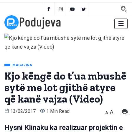
MAGAZINA
Kjo këngë do t’ua mbushë
sytë me lot gjithë atyre
që kanë vajza (Video)
13/02/2017
1 Min Read
A
A
Hysni Klinaku ka realizuar projektin e