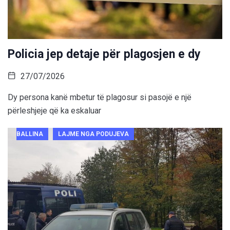
Policia jep detaje për plagosjen e dy
27/07/2026
Dy persona kanë mbetur të plagosur si pasojë e një
përleshjeje që ka eskaluar
BALLINA
LAJME NGA PODUJEVA