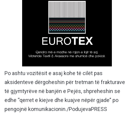
Po ashtu vozitësit e asaj kohe të cilët pas
aksidenteve dërgoheshin për tretman të frakturave
të gjymtyrëve në banjën e Pejës, shpreheshin se
edhe “qerret e kiejve dhe kuajve nëpër gjade” po
pengojnë komunikacionin./PodujevaPRESS