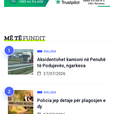
MË TË
FUNDIT
BALLINA
Aksidentohet kamioni në Penuhë
të Podujevës, ngarkesa
27/07/2026
BALLINA
Policia jep detaje për plagosjen e
dy