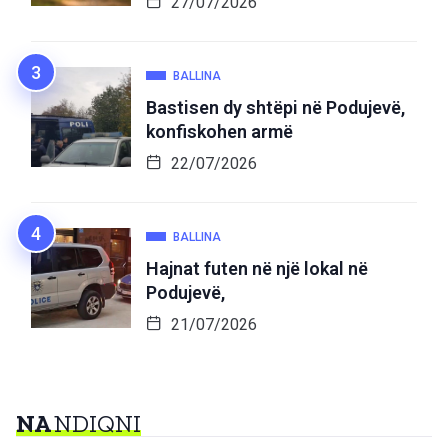
27/07/2026
BALLINA
Bastisen dy shtëpi në Podujevë,
konfiskohen armë
22/07/2026
BALLINA
Hajnat futen në një lokal në
Podujevë,
21/07/2026
NA
NDIQNI