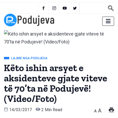
LAJME NGA PODUJEVA
Këto ishin arsyet e
aksidenteve gjate viteve
të 70’ta në Podujevë!
(Video/Foto)
14/03/2017
2 Min Read
A
A