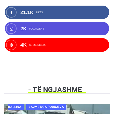
21.1K
LIKES
2K
FOLLOWERS
4K
SUBSCRIBERS
- TË NGJASHME
-
BALLINA
LAJME NGA PODUJEVA