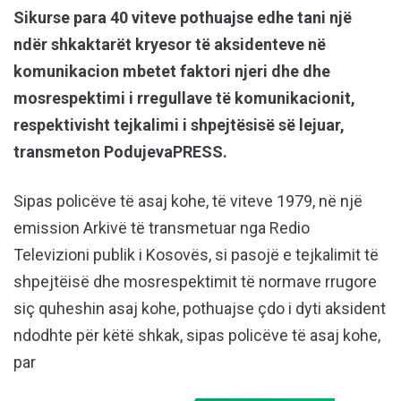
Sikurse para 40 viteve pothuajse edhe tani një
ndër shkaktarët kryesor të aksidenteve në
komunikacion mbetet faktori njeri dhe dhe
mosrespektimi i rregullave të komunikacionit,
respektivisht tejkalimi i shpejtësisë së lejuar,
transmeton PodujevaPRESS.
Sipas policëve të asaj kohe, të viteve 1979, në një
emission Arkivë të transmetuar nga Redio
Televizioni publik i Kosovës, si pasojë e tejkalimit të
shpejtëisë dhe mosrespektimit të normave rrugore
siç quheshin asaj kohe, pothuajse çdo i dyti aksident
ndodhte për këtë shkak, sipas policëve të asaj kohe,
par