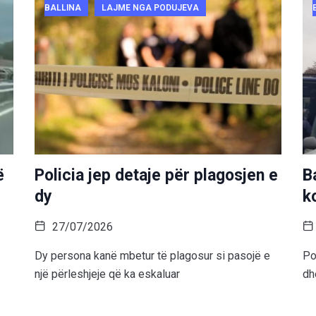
BALLINA
LAJME NGA PODUJEVA
ë
Policia jep detaje për plagosjen e
B
dy
k
27/07/2026
Dy persona kanë mbetur të plagosur si pasojë e
Po
një përleshjeje që ka eskaluar
dh