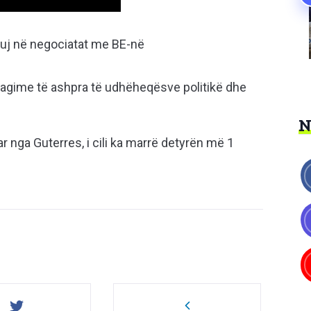
tuj në negociatat me BE-në
eagime të ashpra të udhëheqësve politikë dhe
ar nga Guterres, i cili ka marrë detyrën më 1