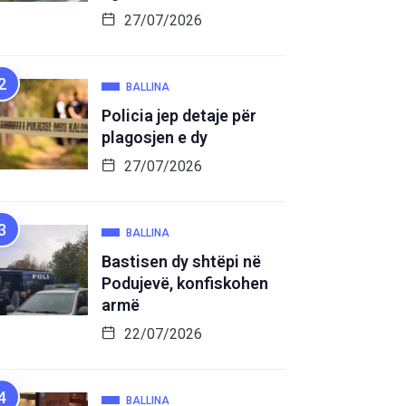
27/07/2026
BALLINA
Policia jep detaje për
plagosjen e dy
27/07/2026
BALLINA
Bastisen dy shtëpi në
Podujevë, konfiskohen
armë
22/07/2026
BALLINA