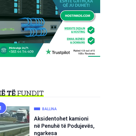
Ë TË
FUNDIT
BALLINA
Aksidentohet kamioni
në Penuhë të Podujevës,
ngarkesa