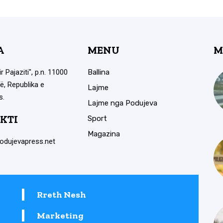
A
MENU
M
ir Pajaziti", p.n. 11000
Ballina
ë, Republika e
Lajme
s.
Lajme nga Podujeva
KTI
Sport
Magazina
odujevapress.net
Rreth Nesh
Marketing