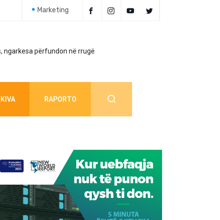
Marketing
, ngarkesa përfundon në rrugë
Policia jep detaj
KIVA
RAPORTO