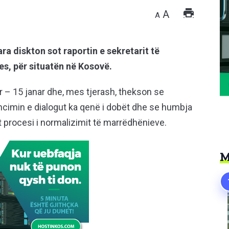
A
A
ra diskton sot raportin e sekretarit të
s, për situatën në Kosovë.
r – 15 janar dhe, mes tjerash, thekson se
ncimin e dialogut ka qenë i dobët dhe se humbja
t procesi i normalizimit të marrëdhënieve.
M