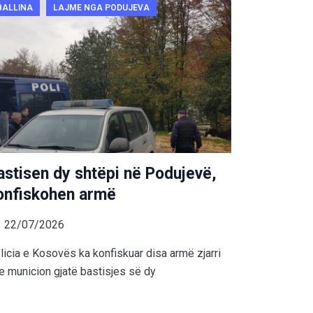
BALLINA
LAJME NGA PODUJEVA
astisen dy shtëpi në Podujevë,
onfiskohen armë
22/07/2026
licia e Kosovës ka konfiskuar disa armë zjarri
e municion gjatë bastisjes së dy