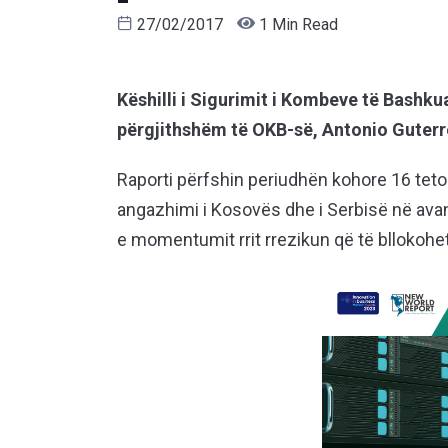
27/02/2017
1 Min Read
Këshilli i Sigurimit i Kombeve të Bashkua
përgjithshëm të OKB-së, Antonio Guterre
Raporti përfshin periudhën kohore 16 teto
angazhimi i Kosovës dhe i Serbisë në ava
e momentumit rrit rrezikun që të bllokohe