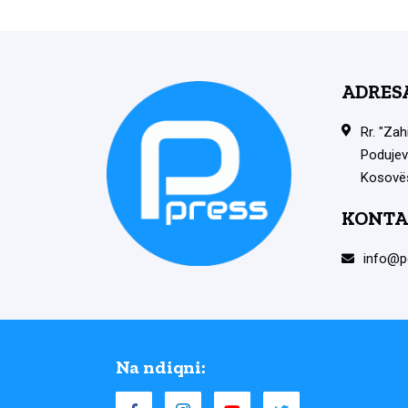
ADRES
Rr. "Zah
Podujev
Kosovë
KONTA
info@p
Na ndiqni: