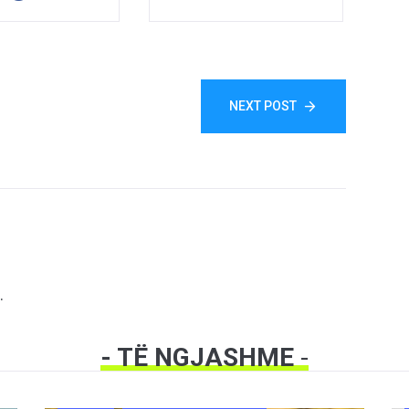
NEXT POST
.
- TË NGJASHME
-