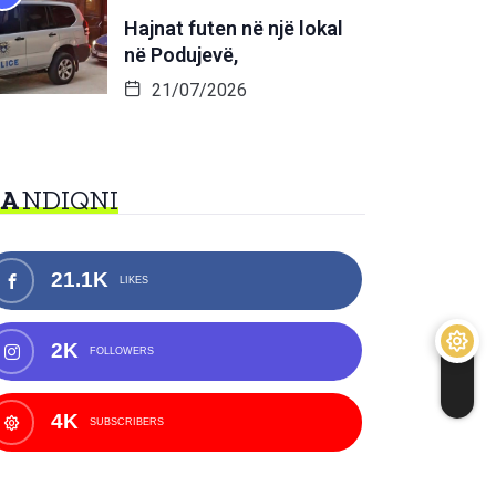
Hajnat futen në një lokal
në Podujevë,
21/07/2026
NA
NDIQNI
21.1K
LIKES
2K
FOLLOWERS
4K
SUBSCRIBERS