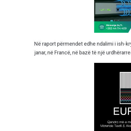
Në raport përmendet edhe ndalimi i ish-k
janar, në Francë, në bazë të një urdhërarre