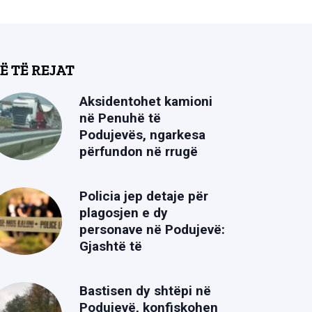
Ë TË REJAT
Aksidentohet kamioni
në Penuhë të
Podujevës, ngarkesa
përfundon në rrugë
Policia jep detaje për
plagosjen e dy
personave në Podujevë:
Gjashtë të
Bastisen dy shtëpi në
Podujevë, konfiskohen