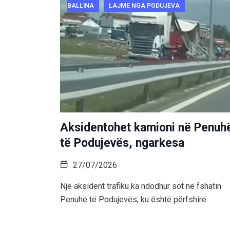
BALLINA
LAJME NGA PODUJEVA
Aksidentohet kamioni në Penuh
të Podujevës, ngarkesa
27/07/2026
Një aksident trafiku ka ndodhur sot në fshatin
Penuhë të Podujevës, ku është përfshirë