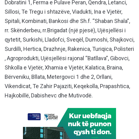
Dobratini 1, Ferma e Pulave Peran, Qendra, Letanci,
Sillosi, Te Tregu i shtazëve, Viadukti, Ina e Vjetër,
Spitali, Kombinati, Bankosi dhe Sh.f. “Shaban Shala”,
rr. Skënderbeu, rr.Brigadat (një pjesë), Ujësjellësi i
qytetit, Surkishi, Lladofci, Sveqël, Dumoshi, Shajkovci,
Surdilli, Hertica, Drazhnje, Rakenica, Turiqica, Polisteri
, Agroprodukti, Ujësjellësi rajonal “Batllava”, Gibovci,
Shkolla e Vjetër, Xhamia e Vjetër, Kalatica, Braina,
Bërveniku, Bllata, Metergovci 1 dhe 2, Orllani,
Vikendicat, Te Zahir Pajaziti, Keqekolla, Prapashtica,
Hajkobillë, Dabishevc dhe Mutivodë.