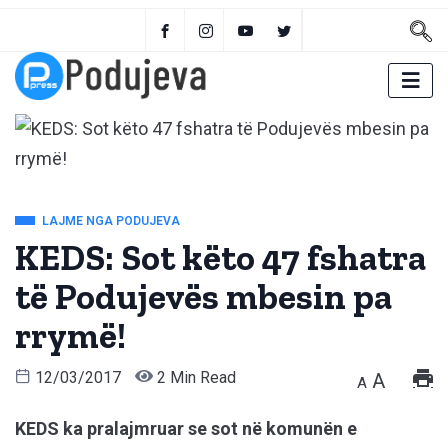
LAJME NGA PODUJEVA
KEDS: Sot këto 47 fshatra
të Podujevës mbesin pa
rrymë!
12/03/2017
2 Min Read
A
A
KEDS ka pralajmruar se sot
në komunën e