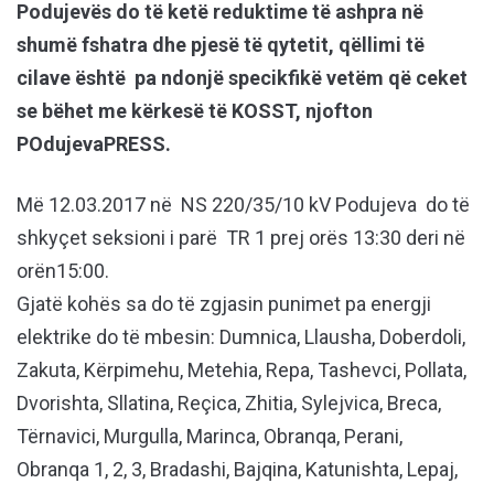
Podujevës do të ketë reduktime të ashpra në
shumë fshatra dhe pjesë të qytetit, qëllimi të
cilave është pa ndonjë specikfikë vetëm që ceket
se bëhet me kërkesë të KOSST, njofton
POdujevaPRESS.
Më 12.03.2017 në NS 220/35/10 kV Podujeva do të
shkyçet seksioni i parë TR 1 prej orës 13:30 deri në
orën15:00.
Gjatë kohës sa do të zgjasin punimet pa energji
elektrike do të mbesin: Dumnica, Llausha, Doberdoli,
Zakuta, Kërpimehu, Metehia, Repa, Tashevci, Pollata,
Dvorishta, Sllatina, Reçica, Zhitia, Sylejvica, Breca,
Tërnavici, Murgulla, Marinca, Obranqa, Perani,
Obranqa 1, 2, 3, Bradashi, Bajqina, Katunishta, Lepaj,