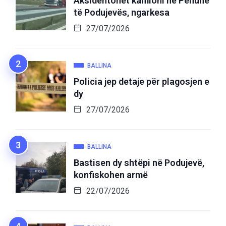
Aksidentohet kamioni në Penuhë
të Podujevës, ngarkesa
27/07/2026
BALLINA
Policia jep detaje për plagosjen e
dy
27/07/2026
BALLINA
Bastisen dy shtëpi në Podujevë,
konfiskohen armë
22/07/2026