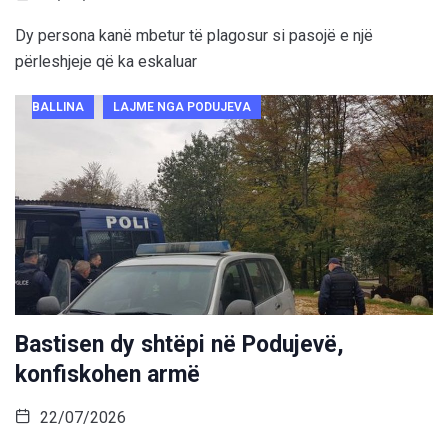
Dy persona kanë mbetur të plagosur si pasojë e një
përleshjeje që ka eskaluar
BALLINA
LAJME NGA PODUJEVA
Bastisen dy shtëpi në Podujevë,
konfiskohen armë
22/07/2026