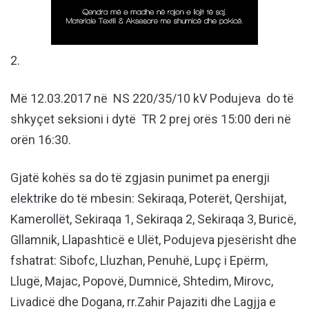
2.
Më 12.03.2017 në NS 220/35/10 kV Podujeva do të
shkyçet seksioni i dytë TR 2 prej orës 15:00 deri në
orën 16:30.
Gjatë kohës sa do të zgjasin punimet pa energji
elektrike do të mbesin: Sekiraqa, Poterët, Qershijat,
Kamerollët, Sekiraqa 1, Sekiraqa 2, Sekiraqa 3, Buricë,
Gllamnik, Llapashticë e Ulët, Podujeva pjesërisht dhe
fshatrat: Sibofc, Lluzhan, Penuhë, Lupç i Epërm,
Llugë, Majac, Popovë, Dumnicë, Shtedim, Mirovc,
Livadicë dhe Dogana, rr.Zahir Pajaziti dhe Lagjja e