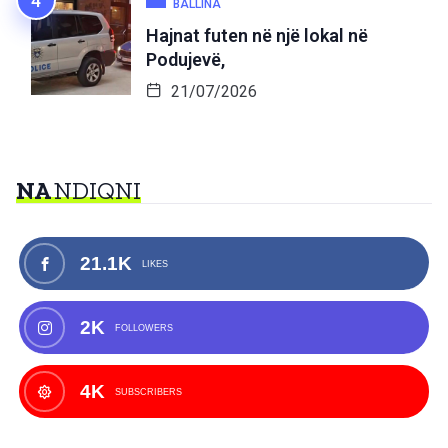
BALLINA
Hajnat futen në një lokal në
Podujevë,
21/07/2026
NA
NDIQNI
21.1K
LIKES
2K
FOLLOWERS
4K
SUBSCRIBERS