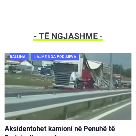
- TË NGJASHME
-
BALLINA
LAJME NGA PODUJEVA
Aksidentohet kamioni në Penuhë të