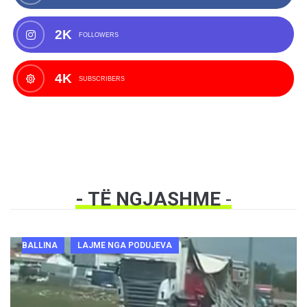
2K
FOLLOWERS
4K
SUBSCRIBERS
- TË NGJASHME
-
BALLINA
LAJME NGA PODUJEVA