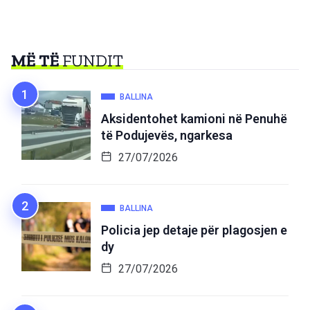
MË TË
FUNDIT
BALLINA
Aksidentohet kamioni në Penuhë
të Podujevës, ngarkesa
27/07/2026
BALLINA
Policia jep detaje për plagosjen e
dy
27/07/2026