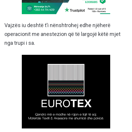
Vajzës iu deshtë t’i nënshtrohej edhe njëherë
operacionit me anestezion që të largojë këtë mjet
nga trupi i sa.