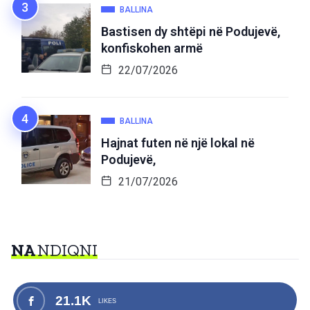
BALLINA
Bastisen dy shtëpi në Podujevë,
konfiskohen armë
22/07/2026
BALLINA
Hajnat futen në një lokal në
Podujevë,
21/07/2026
NA
NDIQNI
21.1K
LIKES