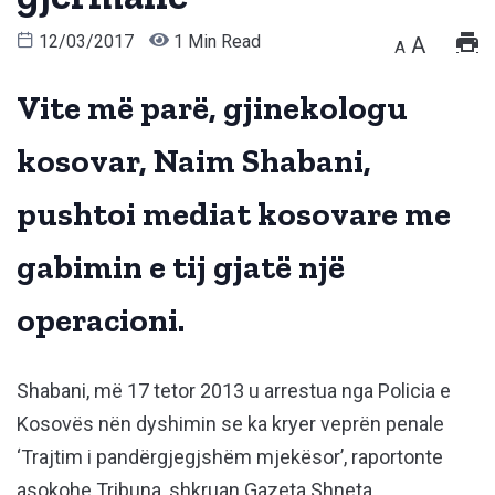
12/03/2017
1 Min Read
A
A
Vite më parë, gjinekologu
kosovar, Naim Shabani,
pushtoi mediat kosovare me
gabimin e tij gjatë një
operacioni.
Shabani, më 17 tetor 2013 u arrestua nga Policia e
Kosovës nën dyshimin se ka kryer veprën penale
‘Trajtim i pandërgjegjshëm mjekësor’, raportonte
asokohe Tribuna, shkruan Gazeta Shneta.