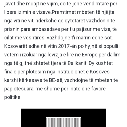
javët dhe muajt në vijim, do të jenë vendimtarë për
liberalizimin e vizave.Premtimet mbetën të njëjta
nga viti në vit, ndërkohë që qytetarët vazhdonin të
prisnin para ambasadave për t’u pajisur me viza, të
cilat me vështirësi vazhdojnë t’i marrin edhe sot.
Kosovarët edhe në vitin 2017-ën po hyjnë si populli i
vetëm i izoluar nga lëvizja e lirë në Evropë për dallim
nga të gjithë shtetet tjera të Ballkanit. Dy kushtet
finale për plotësim nga institucionet e Kosovës
karshi kërkesave të BE-së, vazhdojnë të mbeten të
paplotësuara, më shumë për inate dhe favore
politike.