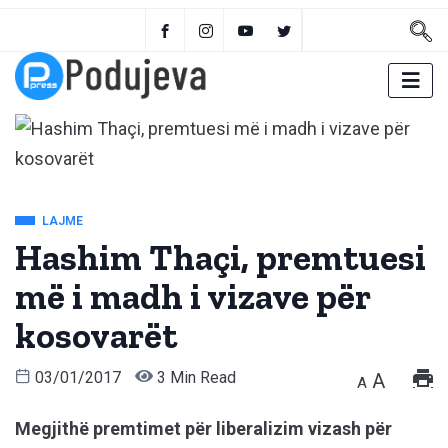
LAJME
Hashim Thaçi, premtuesi
më i madh i vizave për
kosovarët
03/01/2017
3 Min Read
A
A
Megjithë premtimet për liberalizim vizash për