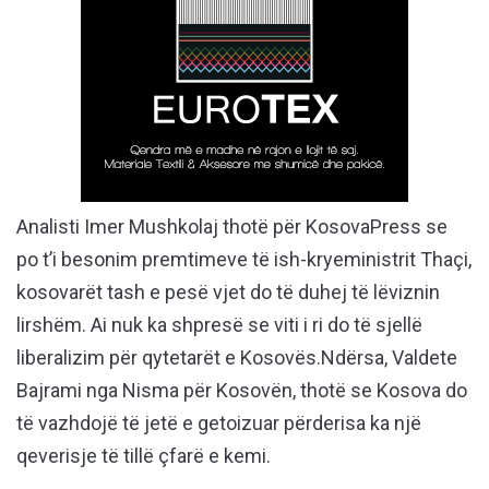
Analisti Imer Mushkolaj thotë për KosovaPress se
po t’i besonim premtimeve të ish-kryeministrit Thaçi,
kosovarët tash e pesë vjet do të duhej të lëviznin
lirshëm. Ai nuk ka shpresë se viti i ri do të sjellë
liberalizim për qytetarët e Kosovës.Ndërsa, Valdete
Bajrami nga Nisma për Kosovën, thotë se Kosova do
të vazhdojë të jetë e getoizuar përderisa ka një
qeverisje të tillë çfarë e kemi.