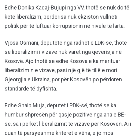
Edhe Donika Kadaj-Bujupi nga VV, thotë se nuk do të
ketë liberalizim, përderisa nuk ekziston vullneti
politik për të luftuar korrupsionin në nivele të larta.
Vjosa Osmani, deputete nga radhët e LDK-së, thotë
se liberalizimi i vizave nuk varet nga qeverisja në
Kosovë. Ajo thotë se edhe Kosova e ka merituar
liberalizimin e vizave, pasi një gjë të tillë e mori
Gjeorgjia e Ukraina, por për Kosovën po përdoren
standarde të dyfishta.
Edhe Shaip Muja, deputet i PDK-së, thotë se ka
humbur shpresën për qasje pozitive nga ana e BE-
së, sa i përket liberalizimit të vizave për Kosovën. Ai i
quan të parsyeshme kriteret e vëna, e jo mos