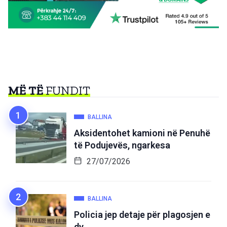
MË TË
FUNDIT
BALLINA
Aksidentohet kamioni në Penuhë
të Podujevës, ngarkesa
27/07/2026
BALLINA
Policia jep detaje për plagosjen e
dy