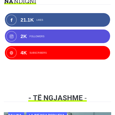
NA
NDIQNI
21.1K
LIKES
2K
FOLLOWERS
4K
SUBSCRIBERS
- TË NGJASHME
-