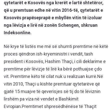
qytetarët e Kosovës nga krerët e lartë shtetëror,
që u premtuan edhe në vitin 2016-të, qytetarët e
Kosovës prapëseprapë e mbyllën vitin të izoluar
nga lëvizja e lirë në zonën Schengen, shkruan
Indeksonline.
Në krye të listës me më së shumti premtime në këtë
proces qëndron ish-kryeministri i vendit, tash
president i Kosovës, Hashim Thaçi, i cili deklarime e
premtime për lëvizje të lirë ka bërë pothuajse çdo
vit. Premtime këto të cilat nuk u realizuan kurrë.Në
vitin 2010, Thaçi u kishte premtuar qytetarëve që
gjatë 15 muajve të qeverisjes së tij do të lëviznin
lirshëm pa viza në vendet e Bashkimit
Evropian.Premtimet shpresëdhënëse të Thaçit