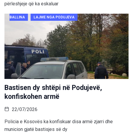
përleshjeje që ka eskaluar
BALLINA
LAJME NGA PODUJEVA
Bastisen dy shtëpi në Podujevë,
konfiskohen armë
22/07/2026
Policia e Kosovës ka konfiskuar disa armë zjarri dhe
municion gjatë bastisjes së dy