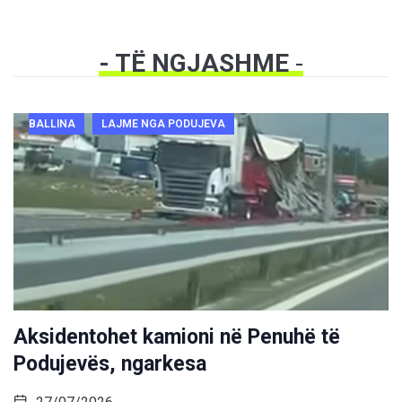
- TË NGJASHME
-
BALLINA
LAJME NGA PODUJEVA
Aksidentohet kamioni në Penuhë të
Podujevës, ngarkesa