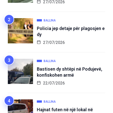
27/07/2026
BALLINA
Policia jep detaje për plagosjen e
dy
27/07/2026
BALLINA
Bastisen dy shtëpi në Podujevë,
konfiskohen armë
22/07/2026
BALLINA
Hajnat futen në një lokal në