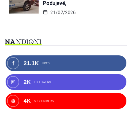
Podujevë,
21/07/2026
NA
NDIQNI
21.1K
LIKES
2K
FOLLOWERS
4K
SUBSCRIBERS