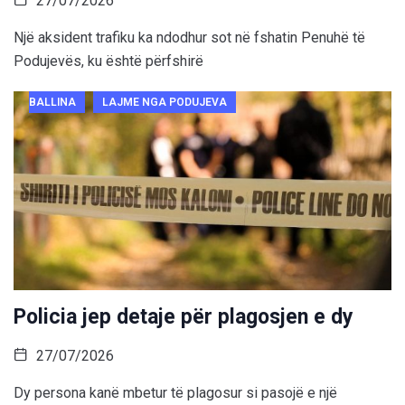
27/07/2026
Një aksident trafiku ka ndodhur sot në fshatin Penuhë të
Podujevës, ku është përfshirë
BALLINA
LAJME NGA PODUJEVA
Policia jep detaje për plagosjen e dy
27/07/2026
Dy persona kanë mbetur të plagosur si pasojë e një