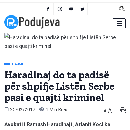
LAJME
Haradinaj do ta padisë
për shpifje Listën Serbe
pasi e quajti kriminel
25/02/2017
1 Min Read
A
A
Avokati i Ramush Haradinajt, Arianit Koci ka