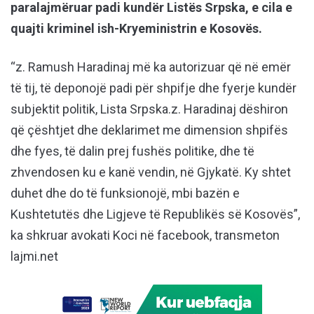
paralajmëruar padi kundër Listës Srpska, e cila e
quajti kriminel ish-Kryeministrin e Kosovës.
“z. Ramush Haradinaj më ka autorizuar që në emër
të tij, të deponojë padi për shpifje dhe fyerje kundër
subjektit politik, Lista Srpska.z. Haradinaj dëshiron
që çështjet dhe deklarimet me dimension shpifës
dhe fyes, të dalin prej fushës politike, dhe të
zhvendosen ku e kanë vendin, në Gjykatë. Ky shtet
duhet dhe do të funksionojë, mbi bazën e
Kushtetutës dhe Ligjeve të Republikës së Kosovës”,
ka shkruar avokati Koci në facebook, transmeton
lajmi.net