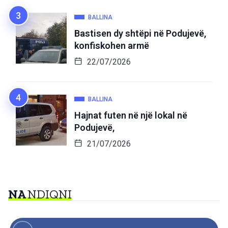
BALLINA
Bastisen dy shtëpi në Podujevë,
konfiskohen armë
22/07/2026
BALLINA
Hajnat futen në një lokal në
Podujevë,
21/07/2026
NA
NDIQNI