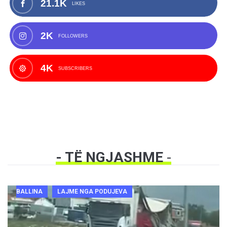
21.1K
LIKES
2K
FOLLOWERS
4K
SUBSCRIBERS
- TË NGJASHME
-
BALLINA
LAJME NGA PODUJEVA