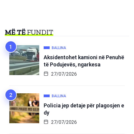
MË TË
FUNDIT
BALLINA
Aksidentohet kamioni në Penuhë
të Podujevës, ngarkesa
27/07/2026
BALLINA
Policia jep detaje për plagosjen e
dy
27/07/2026