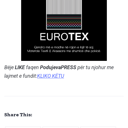
Bëje
LIKE
faqen
PodujevaPRESS
për tu njohur me
lajmet e fundit:
KLIKO KËTU
Share This: