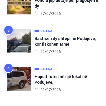
Policia jep detaje për plagosjen e
dy
27/07/2026
BALLINA
Bastisen dy shtëpi në Podujevë,
konfiskohen armë
22/07/2026
BALLINA
Hajnat futen në një lokal në
Podujevë,
21/07/2026