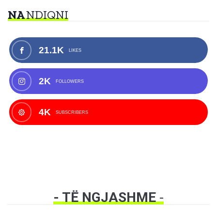
NA
NDIQNI
21.1K
LIKES
2K
FOLLOWERS
4K
SUBSCRIBERS
- TË NGJASHME
-