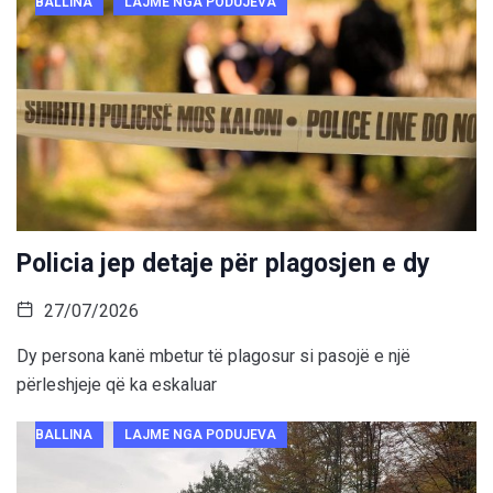
BALLINA
LAJME NGA PODUJEVA
Policia jep detaje për plagosjen e dy
27/07/2026
Dy persona kanë mbetur të plagosur si pasojë e një
përleshjeje që ka eskaluar
BALLINA
LAJME NGA PODUJEVA