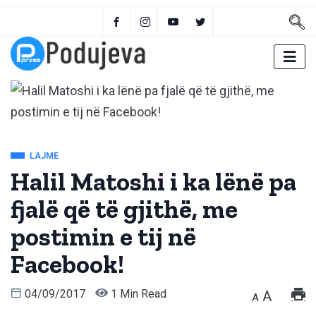
LAJME
Halil Matoshi i ka lënë pa
fjalë që të gjithë, me
postimin e tij në
Facebook!
04/09/2017
1 Min Read
A
A