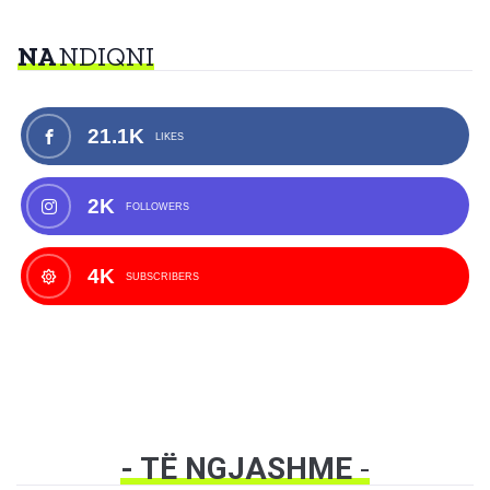
NA
NDIQNI
21.1K
LIKES
2K
FOLLOWERS
4K
SUBSCRIBERS
- TË NGJASHME
-