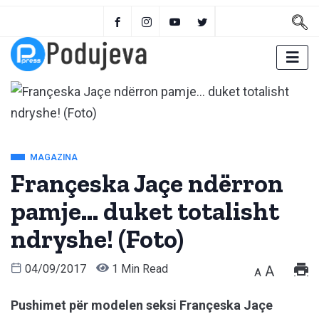
MAGAZINA
Françeska Jaçe ndërron
pamje… duket totalisht
ndryshe! (Foto)
04/09/2017
1 Min Read
A
A
Pushimet për modelen seksi Françeska Jaçe