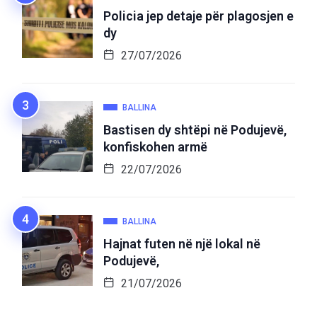
Policia jep detaje për plagosjen e
dy
27/07/2026
BALLINA
Bastisen dy shtëpi në Podujevë,
konfiskohen armë
22/07/2026
BALLINA
Hajnat futen në një lokal në
Podujevë,
21/07/2026