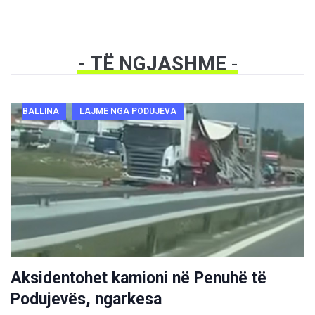
- TË NGJASHME
-
BALLINA
LAJME NGA PODUJEVA
Aksidentohet kamioni në Penuhë të
Podujevës, ngarkesa