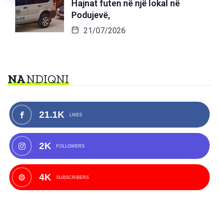
Hajnat futen në një lokal në
Podujevë,
21/07/2026
NA
NDIQNI
21.1K
LIKES
2K
FOLLOWERS
4K
SUBSCRIBERS