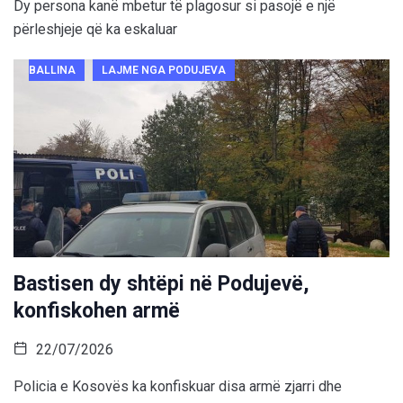
Dy persona kanë mbetur të plagosur si pasojë e një
përleshjeje që ka eskaluar
BALLINA
LAJME NGA PODUJEVA
Bastisen dy shtëpi në Podujevë,
konfiskohen armë
22/07/2026
Policia e Kosovës ka konfiskuar disa armë zjarri dhe