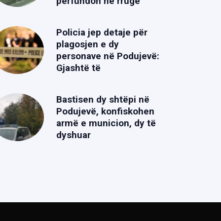
përfundon në rrugë
Policia jep detaje për
plagosjen e dy
personave në Podujevë:
Gjashtë të
Bastisen dy shtëpi në
Podujevë, konfiskohen
armë e municion, dy të
dyshuar