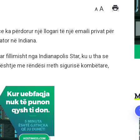
A
A
a përdorur një llogari të një emaili privat për
tor në Indiana.
r fillimisht nga Indianapolis Star, ku u tha se
çështje me rëndësi rreth sigurisë kombëtare,
M