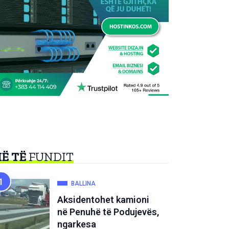
Ë TË
FUNDIT
BALLINA
Aksidentohet kamioni
në Penuhë të Podujevës,
ngarkesa