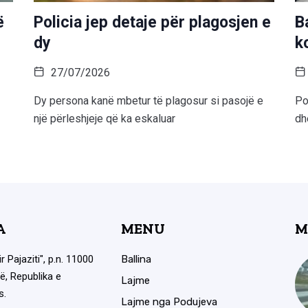
ë
Policia jep detaje për plagosjen e
B
dy
k
27/07/2026
Dy persona kanë mbetur të plagosur si pasojë e
Po
një përleshjeje që ka eskaluar
dh
A
MENU
M
ir Pajaziti", p.n. 11000
Ballina
ë, Republika e
Lajme
s.
Lajme nga Podujeva