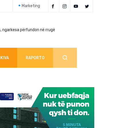
Marketing
, ngarkesa përfundon në rrugë
Policia jep detaj
KIVA
RAPORTO