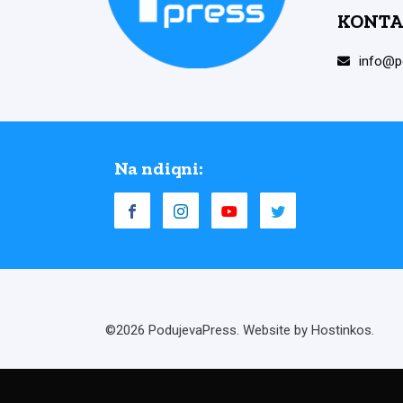
KONTA
info@p
Na ndiqni:
©2026 PodujevaPress. Website by Hostinkos.