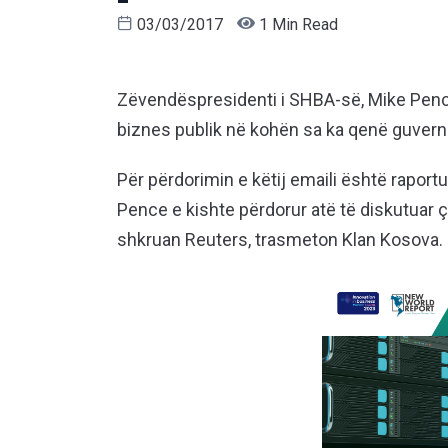
03/03/2017
1 Min Read
Zëvendëspresidenti i SHBA-së, Mike Pence k
biznes publik në kohën sa ka qenë guverna
Për përdorimin e këtij emaili është raportua
Pence e kishte përdorur atë të diskutuar 
shkruan Reuters, trasmeton Klan Kosova.