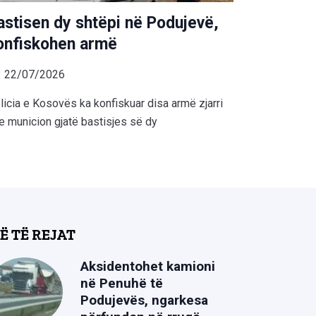
astisen dy shtëpi në Podujevë,
onfiskohen armë
22/07/2026
licia e Kosovës ka konfiskuar disa armë zjarri
e municion gjatë bastisjes së dy
Ë TË REJAT
Aksidentohet kamioni
në Penuhë të
Podujevës, ngarkesa