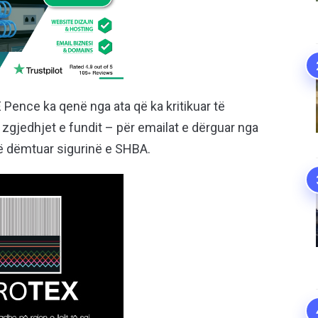
 E Pence ka qenë nga ata që ka kritikuar të
gjedhjet e fundit – për emailat e dërguar nga
anë dëmtuar sigurinë e SHBA.