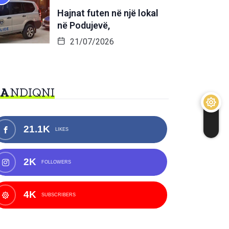
Hajnat futen në një lokal
në Podujevë,
21/07/2026
NA
NDIQNI
21.1K
LIKES
2K
FOLLOWERS
4K
SUBSCRIBERS