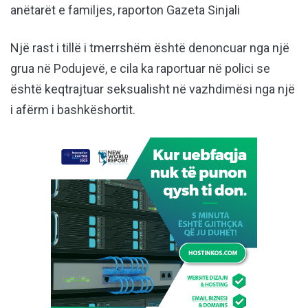
anëtarët e familjes, raporton Gazeta Sinjali
Një rast i tillë i tmerrshëm është denoncuar nga një
grua në Podujevë, e cila ka raportuar në polici se
është keqtrajtuar seksualisht në vazhdimësi nga një
i afërm i bashkëshortit.