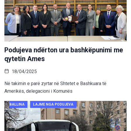
Podujeva ndërton ura bashkëpunimi me
qytetin Ames
18/04/2025
Në takimin e parë zyrtar në Shtetet e Bashkuara të
Amerikës, delegacioni i Komunës
BALLINA
LAJME NGA PODUJEVA