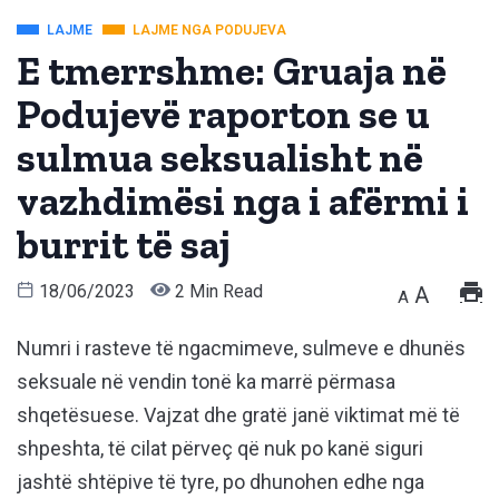
LAJME
LAJME NGA PODUJEVA
E tmerrshme: Gruaja në
Podujevë raporton se u
sulmua seksualisht në
vazhdimësi nga i afërmi i
burrit të saj
18/06/2023
2 Min Read
A
A
Numri i rasteve të ngacmimeve, sulmeve e dhunës
seksuale në vendin tonë ka marrë përmasa
shqetësuese. Vajzat dhe gratë janë viktimat më të
shpeshta, të cilat përveç që nuk po kanë siguri
jashtë shtëpive të tyre, po dhunohen edhe nga