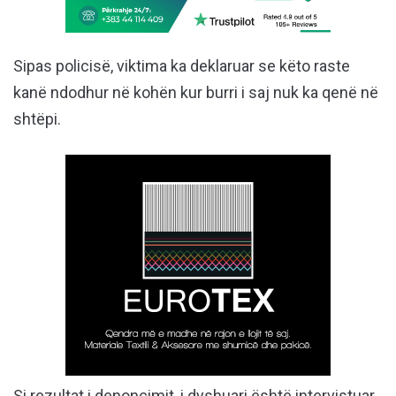
Sipas policisë, viktima ka deklaruar se këto raste
kanë ndodhur në kohën kur burri i saj nuk ka qenë në
shtëpi.
Si rezultat i denoncimit, i dyshuari është intervistuar