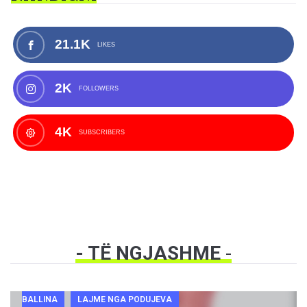
21.1K
LIKES
2K
FOLLOWERS
4K
SUBSCRIBERS
- TË NGJASHME
-
BALLINA
LAJME NGA PODUJEVA