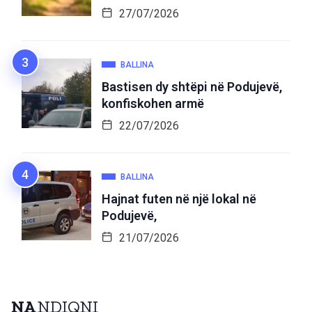
27/07/2026
BALLINA
Bastisen dy shtëpi në Podujevë,
konfiskohen armë
22/07/2026
BALLINA
Hajnat futen në një lokal në
Podujevë,
21/07/2026
NA
NDIQNI