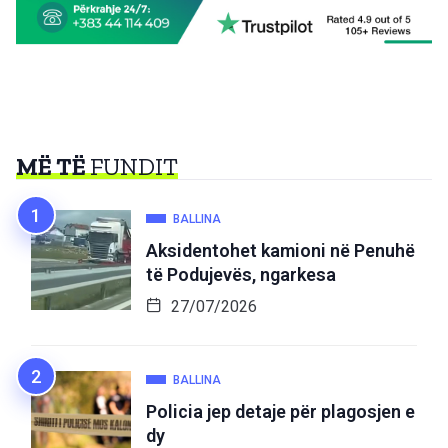
MË TË
FUNDIT
BALLINA
Aksidentohet kamioni në Penuhë
të Podujevës, ngarkesa
27/07/2026
BALLINA
Policia jep detaje për plagosjen e
dy