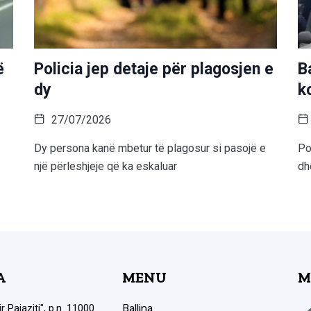
ë
Policia jep detaje për plagosjen e
B
dy
k
27/07/2026
Dy persona kanë mbetur të plagosur si pasojë e
Po
një përleshjeje që ka eskaluar
dh
A
MENU
M
ir Pajaziti", p.n. 11000
Ballina