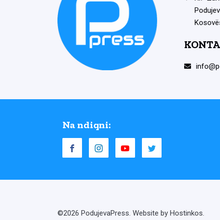
Podujev
Kosovë
KONTA
info@p
Na ndiqni:
©2026 PodujevaPress. Website by Hostinkos.