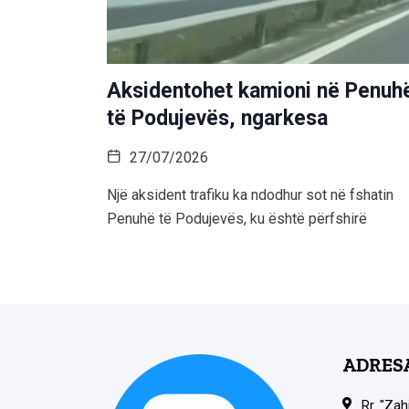
Aksidentohet kamioni në Penuh
të Podujevës, ngarkesa
27/07/2026
Një aksident trafiku ka ndodhur sot në fshatin
Penuhë të Podujevës, ku është përfshirë
ADRES
Rr. "Zah