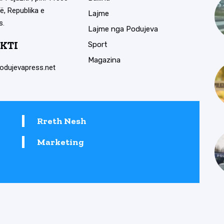
ë, Republika e
Lajme
s.
Lajme nga Podujeva
KTI
Sport
Magazina
odujevapress.net
Rreth Nesh
Marketing