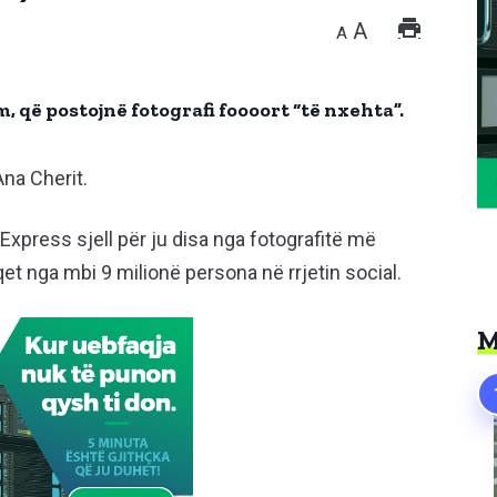
A
A
 që postojnë fotografi foooort “të nxehta”.
Ana Cherit.
Express sjell për ju disa nga fotografitë më
et nga mbi 9 milionë persona në rrjetin social.
M