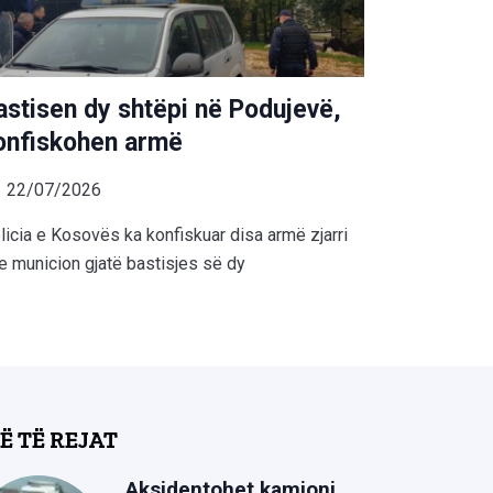
astisen dy shtëpi në Podujevë,
onfiskohen armë
22/07/2026
licia e Kosovës ka konfiskuar disa armë zjarri
e municion gjatë bastisjes së dy
Ë TË REJAT
Aksidentohet kamioni