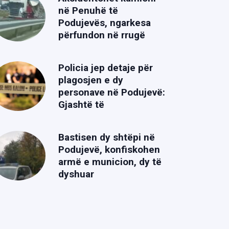
në Penuhë të
Podujevës, ngarkesa
përfundon në rrugë
Policia jep detaje për
plagosjen e dy
personave në Podujevë:
Gjashtë të
Bastisen dy shtëpi në
Podujevë, konfiskohen
armë e municion, dy të
dyshuar