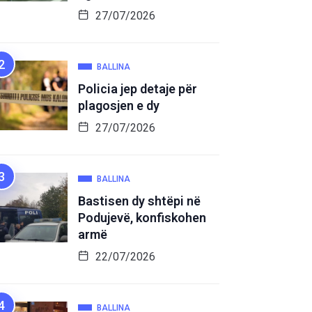
27/07/2026
BALLINA
Policia jep detaje për
plagosjen e dy
27/07/2026
BALLINA
Bastisen dy shtëpi në
Podujevë, konfiskohen
armë
22/07/2026
BALLINA