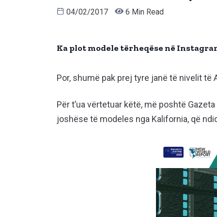
04/02/2017
6 Min Read
Ka plot modele tërheqëse në Instagram,
Por, shumë pak prej tyre janë të nivelit të 
Për t’ua vërtetuar këtë, më poshtë Gazeta 
joshëse të modeles nga Kalifornia, që ndiq