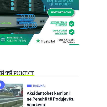
Ë TË
FUNDIT
BALLINA
Aksidentohet kamioni
në Penuhë të Podujevës,
ngarkesa