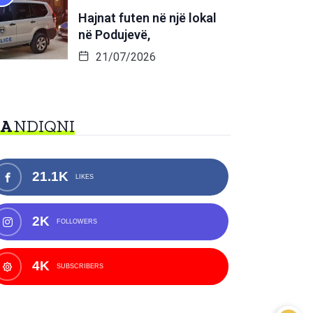
Hajnat futen në një lokal
në Podujevë,
21/07/2026
NA
NDIQNI
21.1K
LIKES
2K
FOLLOWERS
4K
SUBSCRIBERS