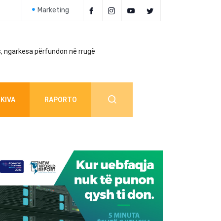
Marketing
, ngarkesa përfundon në rrugë
Policia jep detaj
KIVA
RAPORTO