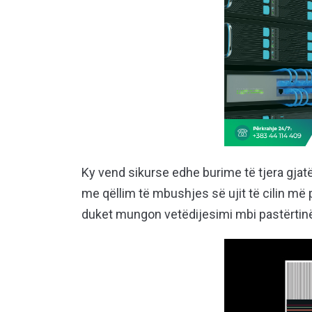
Ky vend sikurse edhe burime të tjera gjat
me qëllim të mbushjes së ujit të cilin më 
duket mungon vetëdijesimi mbi pastërtin