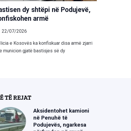
astisen dy shtëpi në Podujevë,
onfiskohen armë
22/07/2026
licia e Kosovës ka konfiskuar disa armë zjarri
e municion gjatë bastisjes së dy
Ë TË REJAT
Aksidentohet kamioni
në Penuhë të
Podujevës, ngarkesa