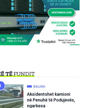
Ë TË
FUNDIT
BALLINA
Aksidentohet kamioni
në Penuhë të Podujevës,
ngarkesa