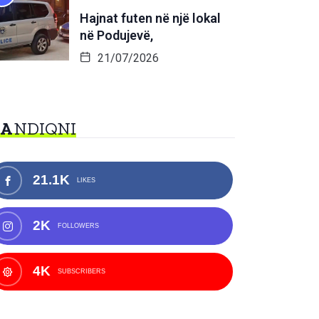
Hajnat futen në një lokal
në Podujevë,
21/07/2026
NA
NDIQNI
21.1K
LIKES
2K
FOLLOWERS
4K
SUBSCRIBERS