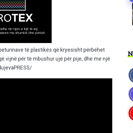
mbeturinave të plastikës që kryesisht përbëhet
 që vijnë për të mbushur ujë për pije, dhe me një
odujevaPRESS/