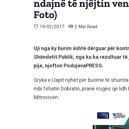
ndajnë të njëjtin ve
Foto)
19/02/2017
2 Min Read
Uji nga ky burim është dërguar për kontr
Shëndetit Publik, nga ku ka rezultuar të
pije, njofton PodujevaPRESS.
Gryka e Llapit njihet për burime të shumta n
mbi fshatin Dobratin, pranë rrugës që li
Mitrovicën.