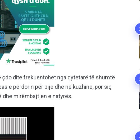
ë çdo dite frekuentohet nga qytetarë të shumtë
pas e përdorin për pije dhe në kuzhinë, por siç
ë dhe mirëmbajtjen e natyrës.