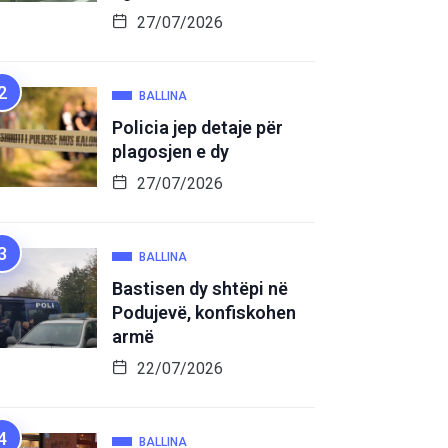
27/07/2026
BALLINA
Policia jep detaje për
plagosjen e dy
27/07/2026
BALLINA
Bastisen dy shtëpi në
Podujevë, konfiskohen
armë
22/07/2026
BALLINA