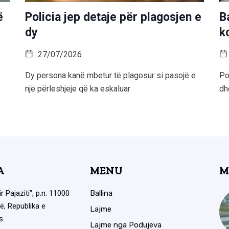
ë
Policia jep detaje për plagosjen e
B
dy
k
27/07/2026
Dy persona kanë mbetur të plagosur si pasojë e
Po
një përleshjeje që ka eskaluar
dh
A
MENU
M
ir Pajaziti", p.n. 11000
Ballina
ë, Republika e
Lajme
s.
Lajme nga Podujeva