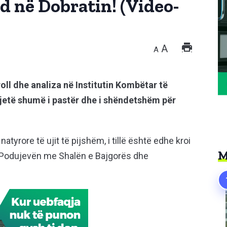
nd në Dobratin! (Video-
A
A
oll dhe analiza në Institutin Kombëtar të
 jetë shumë i pastër dhe i shëndetshëm për
atyrore të ujit të pijshëm, i tillë është edhe kroi
M
dh Podujevën me Shalën e Bajgorës dhe