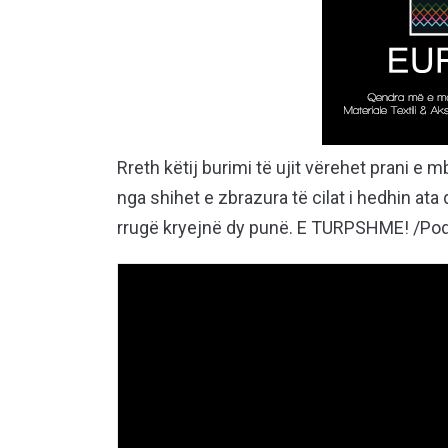
Rreth këtij burimi të ujit vërehet prani e 
nga shihet e zbrazura të cilat i hedhin ata
rrugë kryejnë dy punë. E TURPSHME! /P