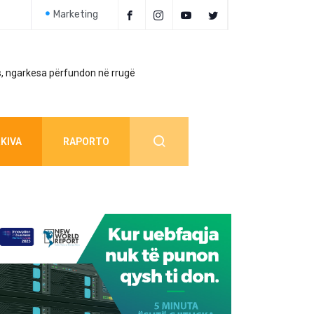
Marketing
, ngarkesa përfundon në rrugë
Policia jep detaj
KIVA
RAPORTO