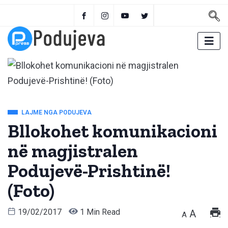
LAJME NGA PODUJEVA
Bllokohet komunikacioni
në magjistralen
Podujevë-Prishtinë!
(Foto)
19/02/2017
1 Min Read
A
A