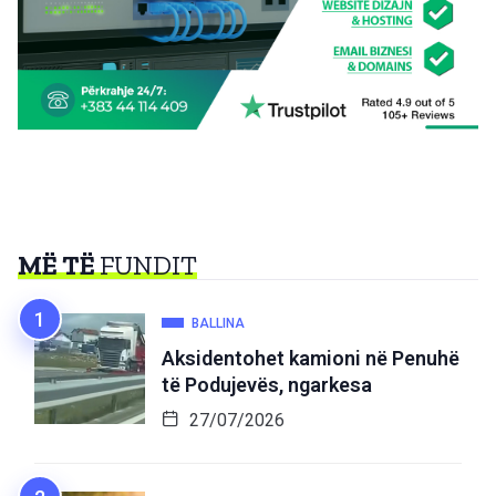
MË TË
FUNDIT
BALLINA
Aksidentohet kamioni në Penuhë
të Podujevës, ngarkesa
27/07/2026