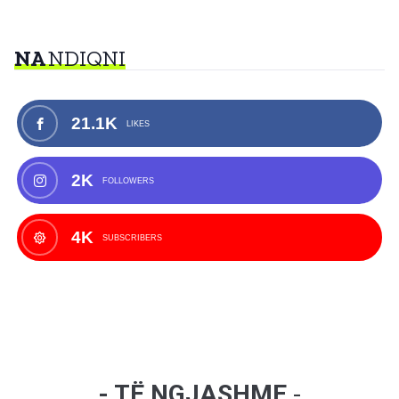
NA
NDIQNI
21.1K
LIKES
2K
FOLLOWERS
4K
SUBSCRIBERS
- TË NGJASHME
-