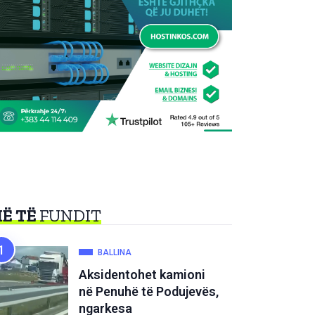
Ë TË
FUNDIT
BALLINA
Aksidentohet kamioni
në Penuhë të Podujevës,
ngarkesa