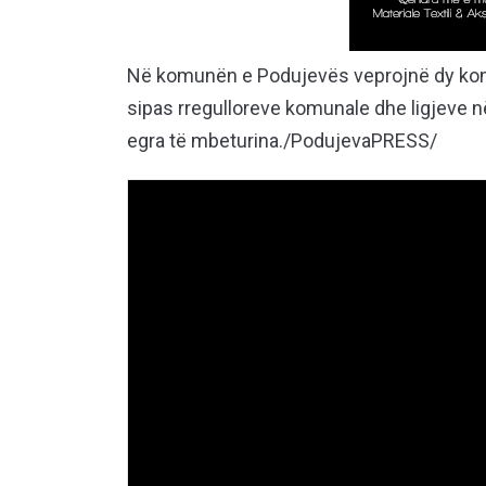
Në komunën e Podujevës veprojnë dy kompa
sipas rregulloreve komunale dhe ligjeve në
egra të mbeturina./PodujevaPRESS/