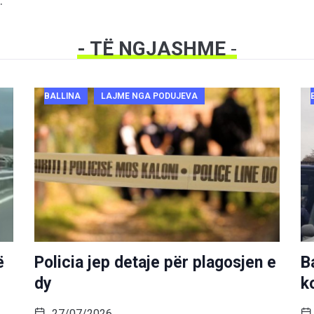
.
- TË NGJASHME
-
BALLINA
LAJME NGA PODUJEVA
ë
Policia jep detaje për plagosjen e
B
dy
k
27/07/2026