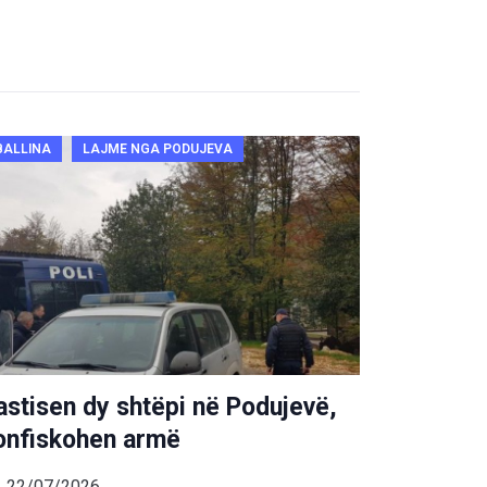
BALLINA
LAJME NGA PODUJEVA
astisen dy shtëpi në Podujevë,
onfiskohen armë
22/07/2026