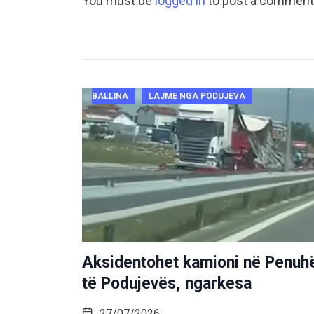
You must be
logged in
to post a comment
BALLINA
LAJME NGA PODUJEVA
Aksidentohet kamioni në Penuh
të Podujevës, ngarkesa
27/07/2026