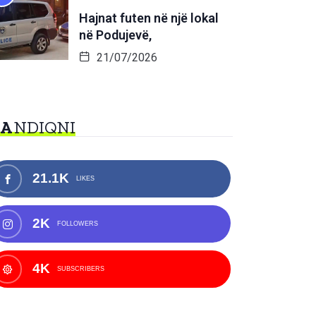
Hajnat futen në një lokal
në Podujevë,
21/07/2026
NA
NDIQNI
21.1K
LIKES
2K
FOLLOWERS
4K
SUBSCRIBERS