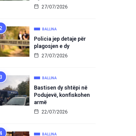
27/07/2026
BALLINA
Policia jep detaje për
plagosjen e dy
27/07/2026
BALLINA
Bastisen dy shtëpi në
Podujevë, konfiskohen
armë
22/07/2026
BALLINA