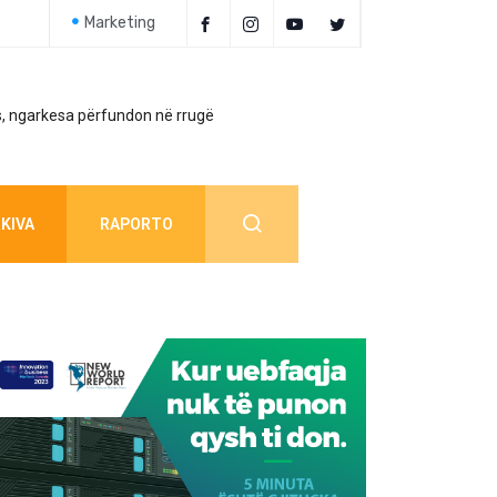
Marketing
, ngarkesa përfundon në rrugë
Policia jep detaj
KIVA
RAPORTO