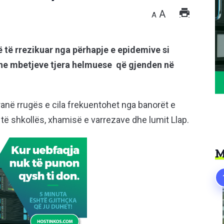
A
A
ë të rrezikuar nga përhapje e epidemive si
 dhe mbetjeve tjera helmuese që gjenden në
.
pranë rrugës e cila frekuentohet nga banorët e
 të shkollës, xhamisë e varrezave dhe lumit Llap.
M