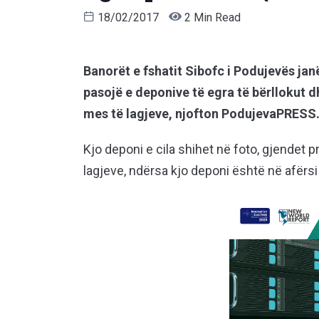
18/02/2017
2 Min Read
Banorët e fshatit Sibofc i Podujevës jan
pasojë e deponive të egra të bërllokut
mes të lagjeve, njofton PodujevaPRESS
Kjo deponi e cila shihet në foto, gjendet 
lagjeve, ndërsa kjo deponi është në afërsi