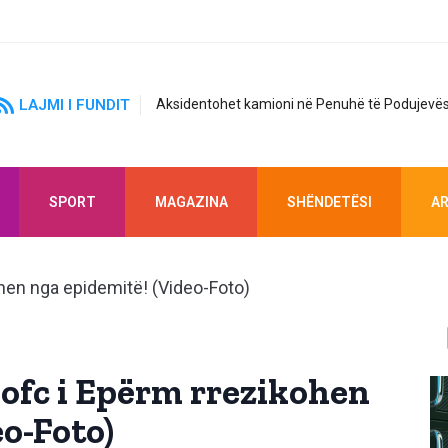
LAJMI I FUNDIT
Aksidentohet kamioni në Penuhë të Podujevës
SPORT
MAGAZINA
SHËNDETËSI
AR
bofc i Epërm rrezikohen
o-Foto)