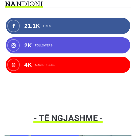
NA
NDIQNI
21.1K
LIKES
2K
FOLLOWERS
4K
SUBSCRIBERS
- TË NGJASHME
-