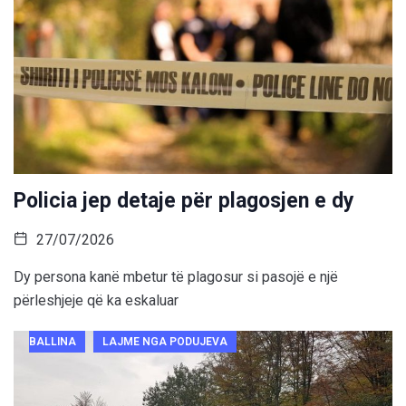
Policia jep detaje për plagosjen e dy
27/07/2026
Dy persona kanë mbetur të plagosur si pasojë e një
përleshjeje që ka eskaluar
BALLINA
LAJME NGA PODUJEVA