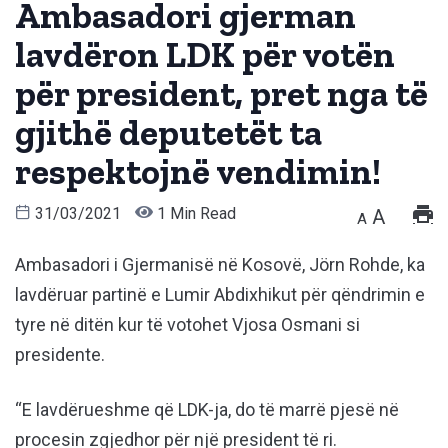
Ambasadori gjerman
lavdëron LDK për votën
për president, pret nga të
gjithë deputetët ta
respektojnë vendimin!
31/03/2021
1 Min Read
A
A
Ambasadori i Gjermanisë në Kosovë, Jörn Rohde, ka
lavdëruar partinë e Lumir Abdixhikut për qëndrimin e
tyre në ditën kur të votohet Vjosa Osmani si
presidente.
“E lavdërueshme që LDK-ja, do të marrë pjesë në
procesin zgjedhor për një president të ri.