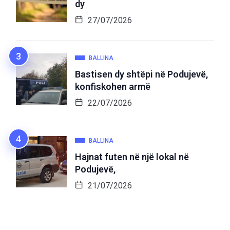
dy
27/07/2026
BALLINA
Bastisen dy shtëpi në Podujevë,
konfiskohen armë
22/07/2026
BALLINA
Hajnat futen në një lokal në
Podujevë,
21/07/2026