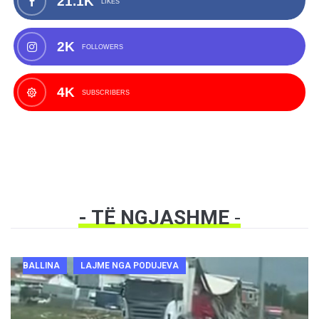
21.1K
LIKES
2K
FOLLOWERS
4K
SUBSCRIBERS
- TË NGJASHME
-
BALLINA
LAJME NGA PODUJEVA