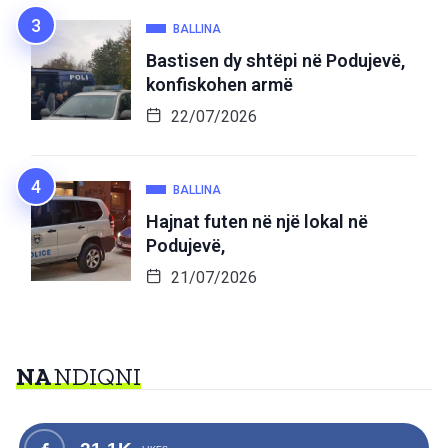
BALLINA
Bastisen dy shtëpi në Podujevë,
konfiskohen armë
22/07/2026
BALLINA
Hajnat futen në një lokal në
Podujevë,
21/07/2026
NA
NDIQNI