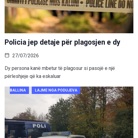
Policia jep detaje për plagosjen e dy
27/07/2026
Dy persona kanë mbetur të plagosur si pasojë e një
përleshjeje që ka eskaluar
BALLINA
LAJME NGA PODUJEVA