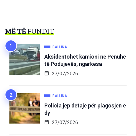
MË TË
FUNDIT
BALLINA
Aksidentohet kamioni në Penuhë
të Podujevës, ngarkesa
27/07/2026
BALLINA
Policia jep detaje për plagosjen e
dy
27/07/2026