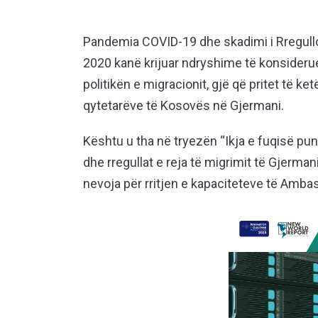
Pandemia COVID-19 dhe skadimi i Rregullor
2020 kanë krijuar ndryshime të konsideru
politikën e migracionit, gjë që pritet të k
qytetarëve të Kosovës në Gjermani.
Kështu u tha në tryezën “Ikja e fuqisë pu
dhe rregullat e reja të migrimit të Gjerm
nevoja për rritjen e kapaciteteve të Amb