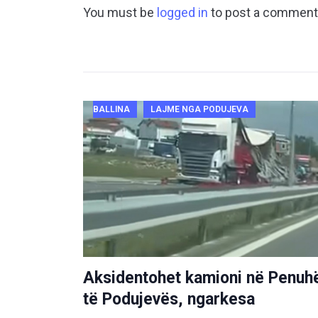
You must be
logged in
to post a comment
BALLINA
LAJME NGA PODUJEVA
Aksidentohet kamioni në Penuh
të Podujevës, ngarkesa