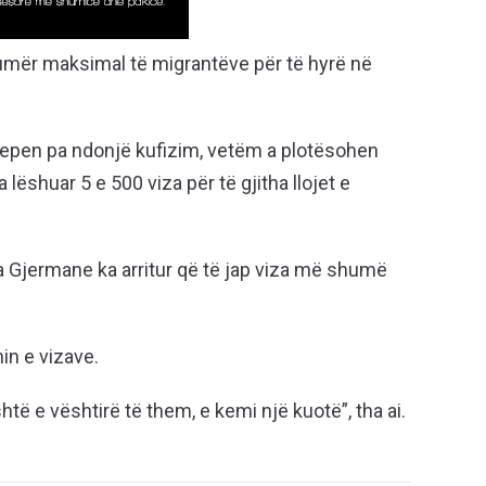
umër maksimal të migrantëve për të hyrë në
 jepen pa ndonjë kufizim, vetëm a plotësohen
ëshuar 5 e 500 viza për të gjitha llojet e
a Gjermane ka arritur që të jap viza më shumë
in e vizave.
të e vështirë të them, e kemi një kuotë”, tha ai.