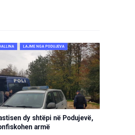
BALLINA
LAJME NGA PODUJEVA
astisen dy shtëpi në Podujevë,
onfiskohen armë