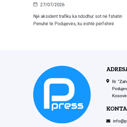
27/07/2026
Një aksident trafiku ka ndodhur sot në fshatin
Penuhë të Podujevës, ku është përfshirë
ADRES
Rr. "Zah
Podujev
Kosovë
KONTA
info@p