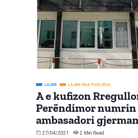
LAJME
LAJME NGA PODUJEVA
A e kufizon Rregullo
Perëndimor numrin e
ambasadori gjerman
27/04/2021
2 Min Read