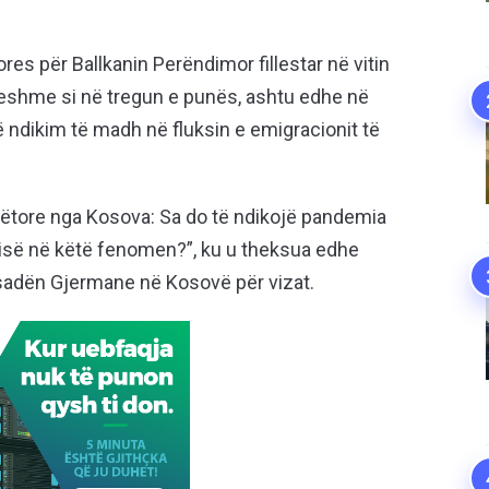
es për Ballkanin Perëndimor fillestar në vitin
eshme si në tregun e punës, ashtu edhe në
etë ndikim të madh në fluksin e emigracionit të
nëtore nga Kosova: Sa do të ndikojë pandemia
anisë në këtë fenomen?”, ku u theksua edhe
asadën Gjermane në Kosovë për vizat.