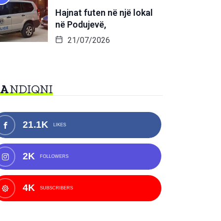
Hajnat futen në një lokal
në Podujevë,
21/07/2026
NA
NDIQNI
21.1K
LIKES
2K
FOLLOWERS
4K
SUBSCRIBERS