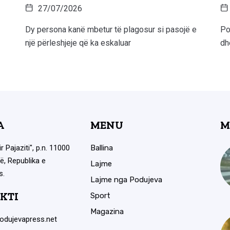
27/07/2026
Dy persona kanë mbetur të plagosur si pasojë e
Po
një përleshjeje që ka eskaluar
dh
A
MENU
M
ir Pajaziti", p.n. 11000
Ballina
ë, Republika e
Lajme
s.
Lajme nga Podujeva
KTI
Sport
Magazina
odujevapress.net