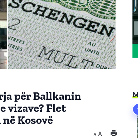
rja për Ballkanin
M
 vizave? Flet
 në Kosovë
A
A