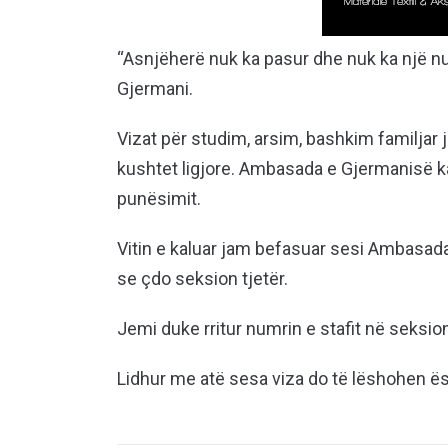
“Asnjëherë nuk ka pasur dhe nuk ka një n
Gjermani.
Vizat për studim, arsim, bashkim familjar
kushtet ligjore. Ambasada e Gjermanisë ka l
punësimit.
Vitin e kaluar jam befasuar sesi Ambasad
se çdo seksion tjetër.
Jemi duke rritur numrin e stafit në seksion
Lidhur me atë sesa viza do të lëshohen ësh