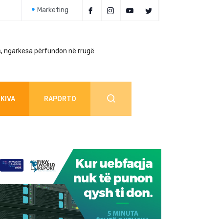
Marketing
, ngarkesa përfundon në rrugë
Policia jep detaj
KIVA
RAPORTO