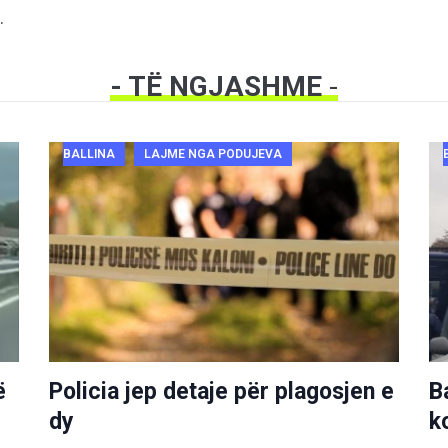
.
- TË NGJASHME
-
BALLINA
LAJME NGA PODUJEVA
ë
Policia jep detaje për plagosjen e
B
dy
k