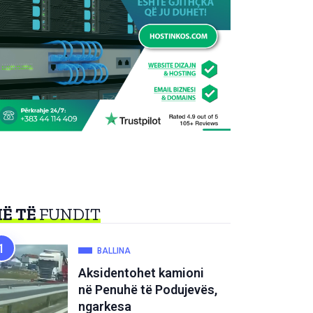
Ë TË
FUNDIT
BALLINA
Aksidentohet kamioni
në Penuhë të Podujevës,
ngarkesa