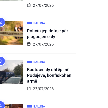
27/07/2026
BALLINA
Policia jep detaje për
plagosjen e dy
27/07/2026
BALLINA
Bastisen dy shtëpi në
Podujevë, konfiskohen
armë
22/07/2026
BALLINA