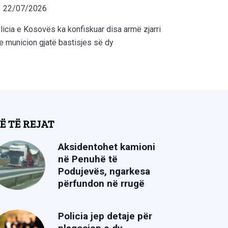
22/07/2026
licia e Kosovës ka konfiskuar disa armë zjarri
e municion gjatë bastisjes së dy
Ë TË REJAT
Aksidentohet kamioni
në Penuhë të
Podujevës, ngarkesa
përfundon në rrugë
Policia jep detaje për