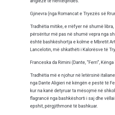
angleze të nëntëqindës.
Gjinevra (nga Romancat e Tryezës së Rru
Tradhëtia mitike, e rrëfyer në shumë libra,
përsëritur më pas në shumë vepra nga shek
është bashkëshortja e kolme e Mbretit Artu
Lancelotin, më shkathëti i Kalorësve të T
Franceska da Rimini (Dante, “Ferri”, Kënga 
Tradhëtia më e njohur në letërsinë italian
nga Dante Aligieri në këngën e pestë të Fe
kur na kanë detyruar ta mësojmë në shkol
flagrancë nga bashkëshorti i saj dhe vëllai 
epshit, përgjithmonë të bashkuar.