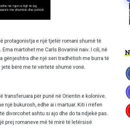
ë protagonistja e një tjetër romani shumë të
. Ema martohet me Carls Bovarinë naiv. I cili, në
 gënjeshtra dhe një seri tradhëtish me burra të
r të jetë bërë me të vërtetë shumë vonë.
 të transferuara për punë në Orientin e kolonive.
jë bukurosh, edhe ai i martuar. Kiti i rrëfen
o të divorcohet ashtu si ajo dhe do ta ndjekë pas.
një prej romaneve më të mirë të letërsisë