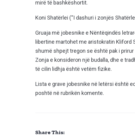
mirë të bashkëshortit.
Koni Shatërlei (“I dashuri i zonjës Shatërle
Gruaja më jobesnike e Nëntëqindës letrare
libertine martohet me aristokratin Kliford Sh
shumë shpejt tregon se është pak i priru
Zonja e konsideron një budalla, dhe e tr
të cilin lidhja është vetëm fizike.
Lista e grave jobesnike në letërsi është
poshtë në rubrikën komente.
Share This: