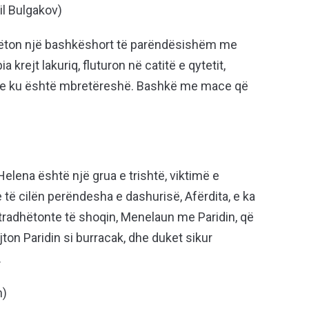
il Bulgakov)
dhëton një bashkëshort të parëndësishëm me
krejt lakuriq, fluturon në catitë e qytetit,
ike ku është mbretëreshë. Bashkë me mace që
 Helena është një grua e trishtë, viktimë e
të cilën perëndesha e dashurisë, Afërdita, e ka
tradhëtonte të shoqin, Menelaun me Paridin, që
ton Paridin si burracak, dhe duket sikur
.
n)