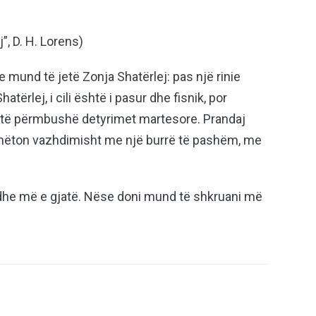
j”, D. H. Lorens)
 mund të jetë Zonja Shatërlej: pas një rinie
atërlej, i cili është i pasur dhe fisnik, por
r të përmbushë detyrimet martesore. Prandaj
adhëton vazhdimisht me një burrë të pashëm, me
 edhe më e gjatë. Nëse doni mund të shkruani më