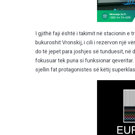
I gjithë faji është i takimit në stacionin e
bukuroshit Vronskij, i cili i rezervon nj
do të jepet para joshjes së tunduesit, në 
fokusuar tek puna si funksionar qeveritar.
sjellin fat protagonistes së këtij superk