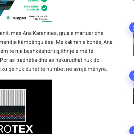
 trenit, mes Ana Kareninës, grua e martuar dhe
ë vëmendje këmbëngulëse. Me kalimin e kohës, Ana
dëm të një bashkëshorti gjithnjë e më të
 Por as tradhëtia dhe as hekurudhat nuk do i
lasiku që nuk duhet të humbet në asnjë mënyrë.