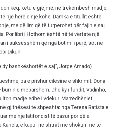
undon keq: këtu e gjejmë, në trekëmbësh madje,
ë një herë e një kohe. Damka e titullit është
je, me qëllim që të turpërohet për fajin e saj
a. Por libri i Hothorn është në të vërtetë një
n i suksesshëm që nga botimi i parë, sot në
obi Dikun.
e dy bashkëshortët e saj”, Jorge Amado)
zueshme, pa e prishur cilësinë e shkrimit: Dona
 burrin e mëparshëm. Dhe ky i fundit, Vadinho,
zulton madje edhe i vdekur. Marrëdhëniet
në gjithësesi të shpeshta: nga Teresa Batista e
uar me një latifondist të pasur por që e
he Kanela, e kapur në shtrat me shokun më të