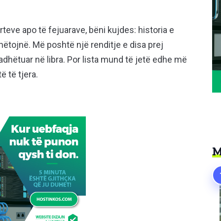
teve apo të fejuarave, bëni kujdes: historia e
ëtojnë. Më poshtë një renditje e disa prej
ëtuar në libra. Por lista mund të jetë edhe më
ë të tjera.
M