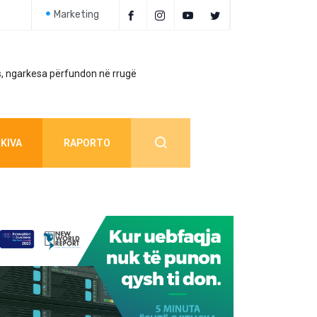
Marketing
, ngarkesa përfundon në rrugë
Policia jep detaj
KIVA
RAPORTO