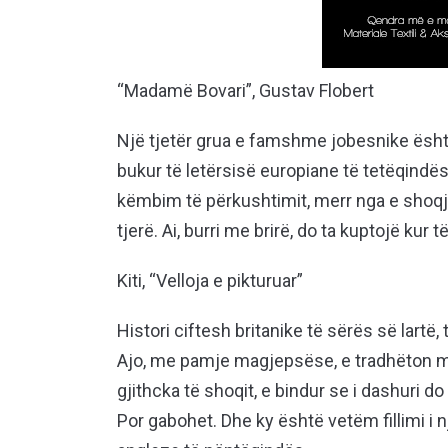
“Madamë Bovari”, Gustav Flobert
Një tjetër grua e famshme jobesnike ësht
bukur të letërsisë europiane të tetëqindës
këmbim të përkushtimit, merr nga e shoqja
tjerë. Ai, burri me brirë, do ta kuptojë ku
Kiti, “Velloja e pikturuar”
Histori ciftesh britanike të sërës së lartë,
Ajo, me pamje magjepsëse, e tradhëton me n
gjithcka të shoqit, e bindur se i dashuri d
Por gabohet. Dhe ky është vetëm fillimi i 