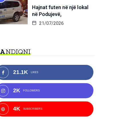
Hajnat futen në një lokal
në Podujevë,
21/07/2026
NA
NDIQNI
21.1K
LIKES
2K
FOLLOWERS
4K
SUBSCRIBERS