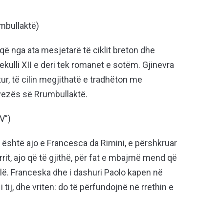
mbullaktë)
 që nga ata mesjetarë të ciklit breton dhe
ulli XII e deri tek romanet e sotëm. Gjinevra
r, të cilin megjithatë e tradhëton me
ryezës së Rrumbullaktë.
V”)
e është ajo e Francesca da Rimini, e përshkruar
rrit, ajo që të gjithë, për fat e mbajmë mend që
lë. Franceska dhe i dashuri Paolo kapen në
i tij, dhe vriten: do të përfundojnë në rrethin e