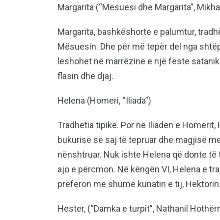
Margarita (“Mësuesi dhe Margarita”, Mikha
Margarita, bashkëshorte e palumtur, tra
Mësuesin. Dhe për më tepër del nga shtëpia 
lëshohet në marrëzinë e një feste satan
flasin dhe djaj.
Helena (Homeri, “Iliada”)
Tradhëtia tipike. Por në Iliadën e Homerit,
bukurisë së saj të tepruar dhe magjisë me 
nënshtruar. Nuk ishte Helena që donte të 
ajo e përcmon. Në këngën VI, Helena e traj
preferon më shumë kunatin e tij, Hektorin
Hester, (“Damka e turpit”, Nathanil Hothër