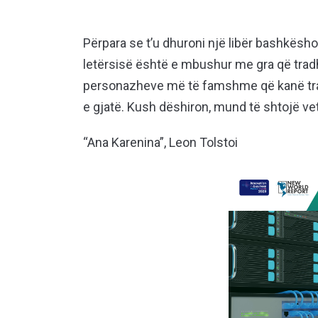
Përpara se t’u dhuroni një libër bashkëshor
letërsisë është e mbushur me gra që tradh
personazheve më të famshme që kanë tradh
e gjatë. Kush dëshiron, mund të shtojë vet
“Ana Karenina”, Leon Tolstoi