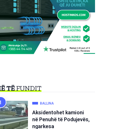
Ë TË
FUNDIT
BALLINA
Aksidentohet kamioni
në Penuhë të Podujevës,
ngarkesa