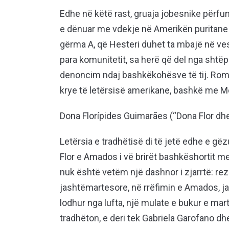
Edhe në këtë rast, gruaja jobesnike përf
e dënuar me vdekje në Amerikën puritane t
gërma A, që Hesteri duhet ta mbajë në vesh
para komunitetit, sa herë që del nga shtëpi
denoncim ndaj bashkëkohësve të tij. Roma
krye të letërsisë amerikane, bashkë me M
Dona Florípides Guimarães (“Dona Flor dh
Letërsia e tradhëtisë di të jetë edhe e gë
Flor e Amados i vë brirët bashkëshortit me
nuk është vetëm një dashnor i zjarrtë: re
jashtëmartesore, në rrëfimin e Amados, ja
lodhur nga lufta, një mulate e bukur e mart
tradhëton, e deri tek Gabriela Garofano d