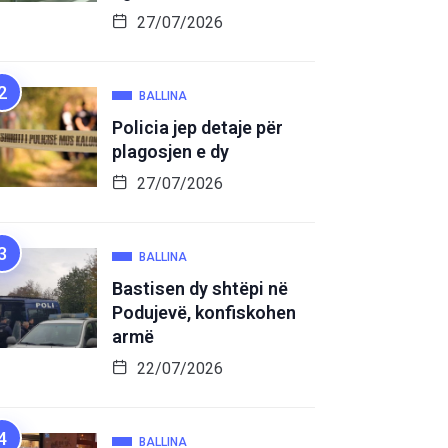
27/07/2026
BALLINA
Policia jep detaje për
plagosjen e dy
27/07/2026
BALLINA
Bastisen dy shtëpi në
Podujevë, konfiskohen
armë
22/07/2026
BALLINA