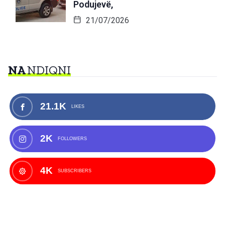
Podujevë,
21/07/2026
NA
NDIQNI
21.1K
LIKES
2K
FOLLOWERS
4K
SUBSCRIBERS