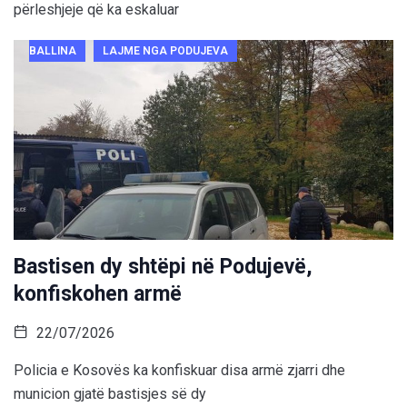
përleshjeje që ka eskaluar
BALLINA
LAJME NGA PODUJEVA
Bastisen dy shtëpi në Podujevë,
konfiskohen armë
22/07/2026
Policia e Kosovës ka konfiskuar disa armë zjarri dhe
municion gjatë bastisjes së dy