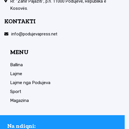
Rr. "Zahir Pajaziti", p.n. 11000 Podujevë, Republika e
Kosovës.
KONTAKTI
info@podujevapress.net
MENU
Ballina
Lajme
Lajme nga Podujeva
Sport
Magazina
Na ndiqni: