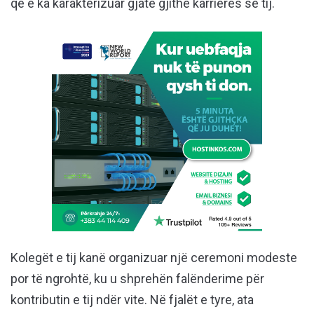
që e ka karakterizuar gjatë gjithë karrierës së tij.
Kolegët e tij kanë organizuar një ceremoni modeste
por të ngrohtë, ku u shprehën falënderime për
kontributin e tij ndër vite. Në fjalët e tyre, ata