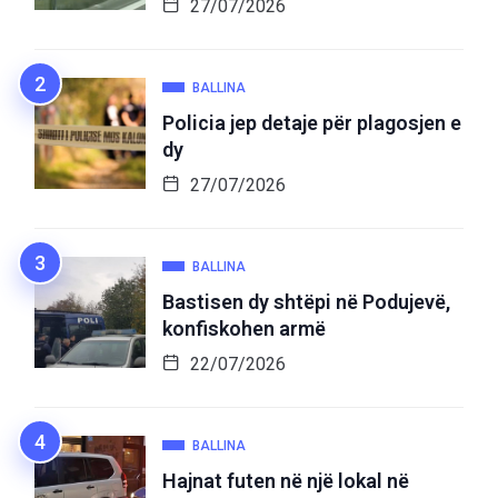
27/07/2026
BALLINA
Policia jep detaje për plagosjen e
dy
27/07/2026
BALLINA
Bastisen dy shtëpi në Podujevë,
konfiskohen armë
22/07/2026
BALLINA
Hajnat futen në një lokal në