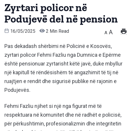
Zyrtari policor në
Podujevë del në pension
16/05/2025
2 Min Read
A
A
Pas dekadash shërbimi në Policinë e Kosovës,
zyrtari policor Fehmi Fazliu nga Dumnica e Epërme
është pensionuar zyrtarisht këtë javë, duke mbyllur
një kapitull të rëndësishëm të angazhimit të tij në
ruajtjen e rendit dhe sigurisë publike në rajonin e
Podujevës.
Fehmi Fazliu njihet si një nga figurat më të
respektuara në komunitet dhe në radhët e policisë,
për përkushtimin, profesionalizmin dhe integritetin