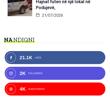
Hajnat futen në një lokal në
Podujevë,
21/07/2026
NA
NDIQNI
21.1K
LIKES
2K
FOLLOWERS
4K
SUBSCRIBERS