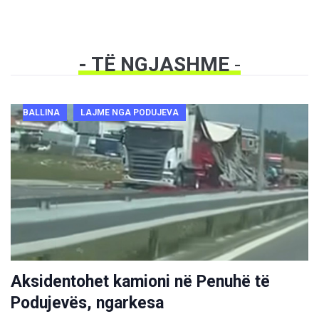
- TË NGJASHME
-
BALLINA
LAJME NGA PODUJEVA
Aksidentohet kamioni në Penuhë të
Podujevës, ngarkesa