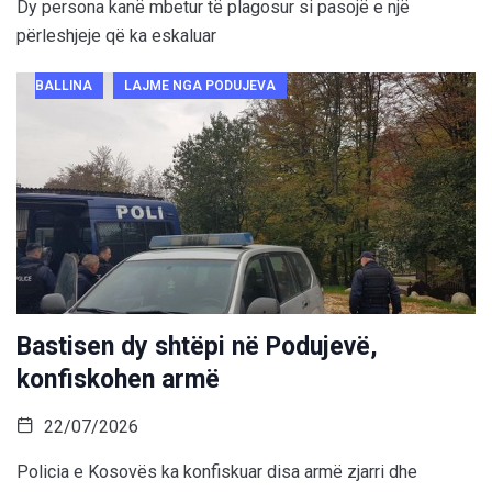
Dy persona kanë mbetur të plagosur si pasojë e një
përleshjeje që ka eskaluar
BALLINA
LAJME NGA PODUJEVA
Bastisen dy shtëpi në Podujevë,
konfiskohen armë
22/07/2026
Policia e Kosovës ka konfiskuar disa armë zjarri dhe