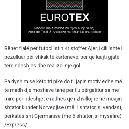
Bëhet fjalë për futbollistin Kristoffer Ajer, i cili ishte i
pezulluar për shkak të kartonëve, por që luajti gjatë
tërë ndeshjes dhe realizoi një gol.
Pa dyshim se këto tri pikë do t’i japin motiv edhe më
të madh djelmoshave tanë për t’u përgatitur sa më
mirë për ndeshjet e radhës që i zhvillojnë në muajin
shtator kundër Norvegjisë (më 1 shtator, si vendas),
përkatësisht Gjermanisë (më 5 shtator, si mysafirë).
/Express/