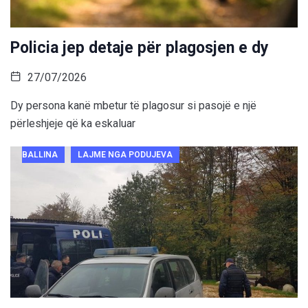
Policia jep detaje për plagosjen e dy
27/07/2026
Dy persona kanë mbetur të plagosur si pasojë e një
përleshjeje që ka eskaluar
BALLINA
LAJME NGA PODUJEVA