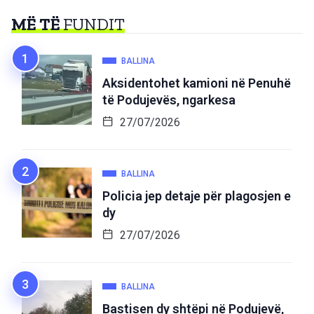
MË TË
FUNDIT
BALLINA
Aksidentohet kamioni në Penuhë
të Podujevës, ngarkesa
27/07/2026
BALLINA
Policia jep detaje për plagosjen e
dy
27/07/2026
BALLINA
Bastisen dy shtëpi në Podujevë,