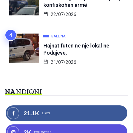
konfiskohen armë
22/07/2026
BALLINA
Hajnat futen në një lokal në
Podujevë,
21/07/2026
NA
NDIQNI
21.1K
LIKES
2K
FOLLOWERS