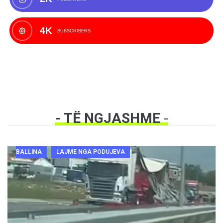
4K
SUBSCRIBERS
- TË NGJASHME
-
BALLINA
LAJME NGA PODUJEVA