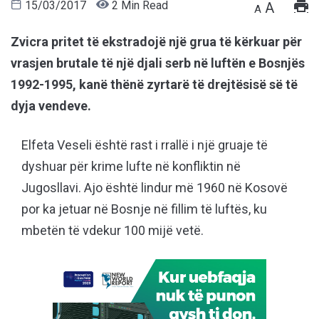
15/03/2017
2 Min Read
A
A
Zvicra pritet të ekstradojë një grua të kërkuar për
vrasjen brutale të një djali serb në luftën e Bosnjës
1992-1995, kanë thënë zyrtarë të drejtësisë së të
dyja vendeve.
Elfeta Veseli është rast i rrallë i një gruaje të
dyshuar për krime lufte në konfliktin në
Jugosllavi. Ajo është lindur më 1960 në Kosovë
por ka jetuar në Bosnje në fillim të luftës, ku
mbetën të vdekur 100 mijë vetë.