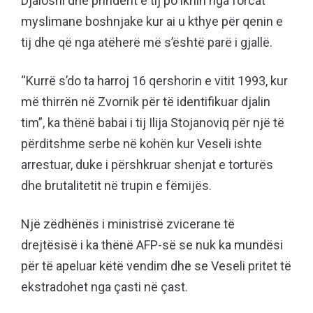
Djaloshi dhe prindërit e tij po iknin nga forcat
myslimane boshnjake kur ai u kthye për qenin e
tij dhe që nga atëherë më s’është parë i gjallë.
“Kurrë s’do ta harroj 16 qershorin e vitit 1993, kur
më thirrën në Zvornik për të identifikuar djalin
tim”, ka thënë babai i tij Ilija Stojanoviq për një të
përditshme serbe në kohën kur Veseli ishte
arrestuar, duke i përshkruar shenjat e torturës
dhe brutalitetit në trupin e fëmijës.
Një zëdhënës i ministrisë zvicerane të
drejtësisë i ka thënë AFP-së se nuk ka mundësi
për të apeluar këtë vendim dhe se Veseli pritet të
ekstradohet nga çasti në çast.