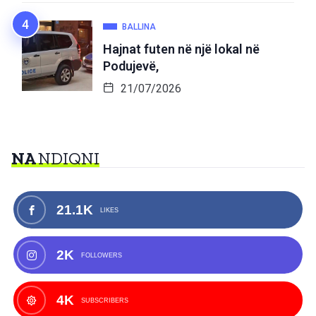
BALLINA
Hajnat futen në një lokal në
Podujevë,
21/07/2026
NA
NDIQNI
21.1K
LIKES
2K
FOLLOWERS
4K
SUBSCRIBERS