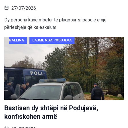
27/07/2026
Dy persona kanë mbetur të plagosur si pasojë e një
përleshjeje që ka eskaluar
BALLINA
LAJME NGA PODUJEVA
Bastisen dy shtëpi në Podujevë,
konfiskohen armë