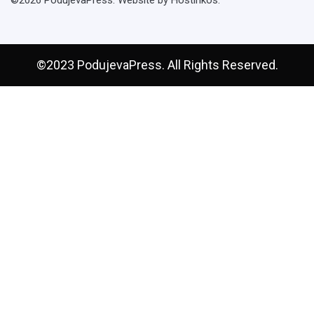
©2026 PodujevaPress. Website by Hostinkos.
©2023 PodujevaPress. All Rights Reserved.