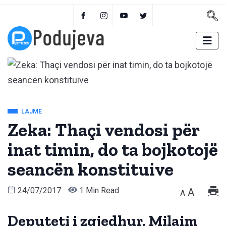
LAJME
Zeka: Thaçi vendosi për
inat timin, do ta bojkotojë
seancën konstituive
24/07/2017
1 Min Read
A
A
Deputeti i zgjedhur, Milaim