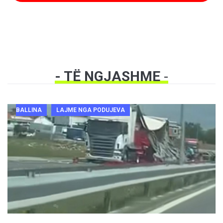
- TË NGJASHME
-
BALLINA
LAJME NGA PODUJEVA