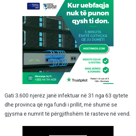
Gati 3.600 njerëz janë infektuar në 31 nga 63 qytete
dhe provinca që nga fundi i prillit, më shumë se
gjysma e numrit të përgjithshëm të rasteve në vend.