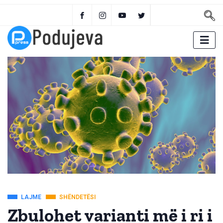
LAJME
SHËNDETËSI
Zbulohet varianti më i ri i