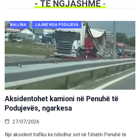
- TË NGJASHME
-
BALLINA
LAJME NGA PODUJEVA
Aksidentohet kamioni në Penuhë të
Podujevës, ngarkesa
27/07/2026
Një aksident trafiku ka ndodhur sot në fshatin Penuhë të