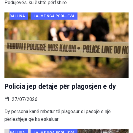
Podujevës, ku është përfshirë
BALLINA
LAJME NGA PODUJEVA
Policia jep detaje për plagosjen e dy
27/07/2026
Dy persona kanë mbetur të plagosur si pasojë e një
përleshjeje që ka eskaluar
BALLINA
LAJME NGA PODUJEVA